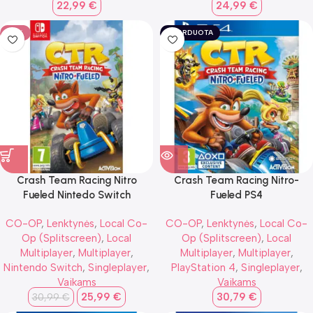
22,99
€
24,99
€
-16%
IŠPARDUOTA
Crash Team Racing Nitro
Crash Team Racing Nitro-
Fueled Nintedo Switch
Fueled PS4
CO-OP
,
Lenktynės
,
Local Co-
CO-OP
,
Lenktynės
,
Local Co-
Op (Splitscreen)
,
Local
Op (Splitscreen)
,
Local
Multiplayer
,
Multiplayer
,
Multiplayer
,
Multiplayer
,
Nintendo Switch
,
Singleplayer
,
PlayStation 4
,
Singleplayer
,
Vaikams
Vaikams
25,99
€
30,79
€
30,99
€