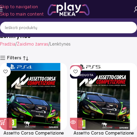
Skip to navigation
Skip to main content
Lenktynės
Pradžia
Žaidimo žanras
Lenktynės
Filters
-11%
IŠPARDUOTA
Assetto Corsa Competizione
Assetto Corsa Competizione