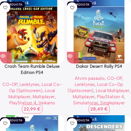
IŠPARDUOTA
IŠPARDUOTA
Crash Team Rumble Deluxe
Dakar Desert Rally PS4
Edition PS4
Atviro pasaulio
,
CO-OP
,
CO-OP
,
Lenktynės
,
Local Co-
Lenktynės
,
Local Co-Op
Op (Splitscreen)
,
Local
(Splitscreen)
,
Local Multiplayer
,
Multiplayer
,
Multiplayer
,
Multiplayer
,
PlayStation 4
,
PlayStation 4
,
Vaikams
Simuliatoriai
,
Singleplayer
22,99
€
28,49
€
IŠPARDUOTA
IŠPARDUOTA