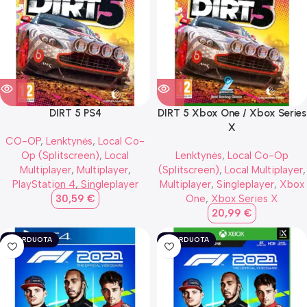
DIRT 5 PS4
DIRT 5 Xbox One / Xbox Series
X
CO-OP
,
Lenktynės
,
Local Co-
Op (Splitscreen)
,
Local
Lenktynės
,
Local Co-Op
Multiplayer
,
Multiplayer
,
(Splitscreen)
,
Local Multiplayer
,
PlayStation 4
,
Singleplayer
Multiplayer
,
Singleplayer
,
Xbox
30,59
€
One
,
Xbox Series X
20,99
€
IŠPARDUOTA
IŠPARDUOTA