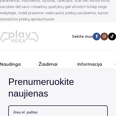
parametrai, matmenys, dydžiai, funkcijos, ir/ar bet kurios kitos
savybės dėl savo vizualinių ypatybių gali atrodyti kitaip negu
realybėje, todėl prašome vadovautis prekių savybėmis, kurios
nurodytos prekių aprašymuose.
Sekite mus
Naudinga
Žaidimai
Informacija
Prenumeruokite
naujienas