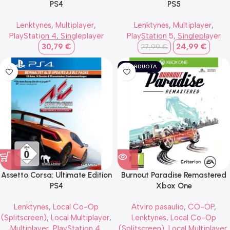
PS4
PS5
Lenktynės
,
Multiplayer
,
Lenktynės
,
Multiplayer
,
PlayStation 4
,
Singleplayer
PlayStation 5
,
Singleplayer
30,79
€
24,99
€
27,99
€
IŠPARDUOTA
Assetto Corsa: Ultimate Edition
Burnout Paradise Remastered
PS4
Xbox One
Lenktynės
,
Local Co-Op
Atviro pasaulio
,
CO-OP
,
(Splitscreen)
,
Local Multiplayer
,
Lenktynės
,
Local Co-Op
Multiplayer
,
PlayStation 4
,
(Splitscreen)
,
Local Multiplayer
,