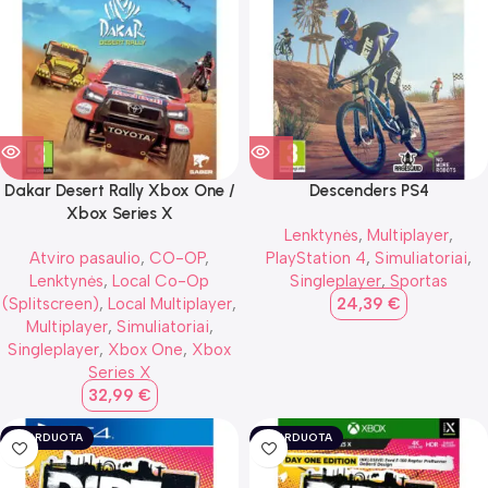
Dakar Desert Rally Xbox One /
Descenders PS4
Xbox Series X
Lenktynės
,
Multiplayer
,
Atviro pasaulio
,
CO-OP
,
PlayStation 4
,
Simuliatoriai
,
Lenktynės
,
Local Co-Op
Singleplayer
,
Sportas
(Splitscreen)
,
Local Multiplayer
,
24,39
€
Multiplayer
,
Simuliatoriai
,
Singleplayer
,
Xbox One
,
Xbox
Series X
32,99
€
IŠPARDUOTA
IŠPARDUOTA