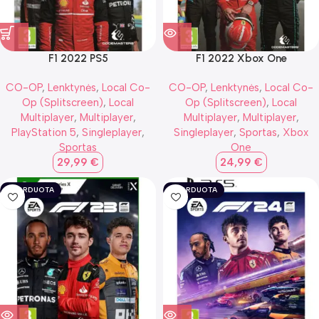
F1 2022 PS5
F1 2022 Xbox One
CO-OP
,
Lenktynės
,
Local Co-
CO-OP
,
Lenktynės
,
Local Co-
Op (Splitscreen)
,
Local
Op (Splitscreen)
,
Local
Multiplayer
,
Multiplayer
,
Multiplayer
,
Multiplayer
,
PlayStation 5
,
Singleplayer
,
Singleplayer
,
Sportas
,
Xbox
Sportas
One
29,99
€
24,99
€
IŠPARDUOTA
IŠPARDUOTA