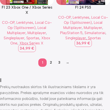
F1 23 Xbox One / Xbox Series
F1 24 PS5
X
CO-OP
,
Lenktynės
,
Local Co-
CO-OP
,
Lenktynės
,
Local Co-
Op (Splitscreen)
,
Local
Op (Splitscreen)
,
Local
Multiplayer
,
Multiplayer
,
Multiplayer
,
Multiplayer
,
PlayStation 5
,
Simuliatoriai
,
Singleplayer
,
Sportas
,
Xbox
Singleplayer
,
Sportas
One
,
Xbox Series X
36,99
€
34,99
€
1
2
3
→
I
Prekių nuotraukos skirtos tik iliustraciniams tikslams ir yra
pavyzdinės. Prekės aprašyme esančios video nuorodos yra tik
informacinio pobūdžio, todėl jose pateikiama informacija gali
skirtis nuo pačios prekės. Originalių produktų spalvos, užrašai,