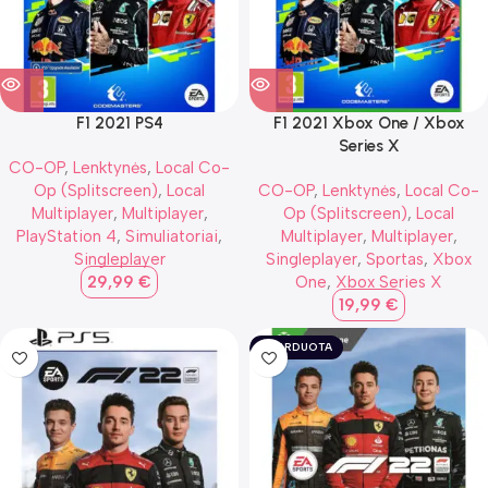
F1 2021 PS4
F1 2021 Xbox One / Xbox
Series X
CO-OP
,
Lenktynės
,
Local Co-
Op (Splitscreen)
,
Local
CO-OP
,
Lenktynės
,
Local Co-
Multiplayer
,
Multiplayer
,
Op (Splitscreen)
,
Local
PlayStation 4
,
Simuliatoriai
,
Multiplayer
,
Multiplayer
,
Singleplayer
Singleplayer
,
Sportas
,
Xbox
29,99
€
One
,
Xbox Series X
19,99
€
IŠPARDUOTA