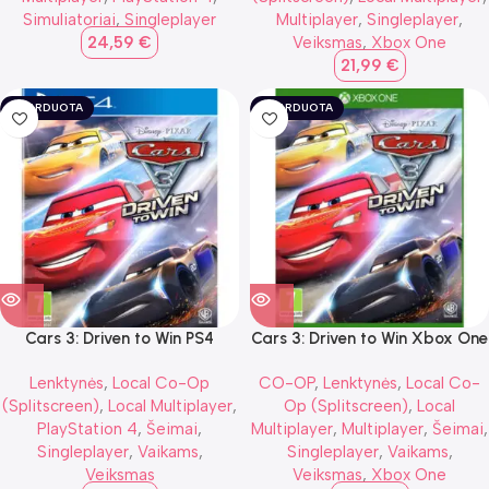
Simuliatoriai
,
Singleplayer
Multiplayer
,
Singleplayer
,
24,59
€
Veiksmas
,
Xbox One
21,99
€
IŠPARDUOTA
IŠPARDUOTA
Cars 3: Driven to Win PS4
Cars 3: Driven to Win Xbox One
Lenktynės
,
Local Co-Op
CO-OP
,
Lenktynės
,
Local Co-
(Splitscreen)
,
Local Multiplayer
,
Op (Splitscreen)
,
Local
PlayStation 4
,
Šeimai
,
Multiplayer
,
Multiplayer
,
Šeimai
,
Singleplayer
,
Vaikams
,
Singleplayer
,
Vaikams
,
Veiksmas
Veiksmas
,
Xbox One