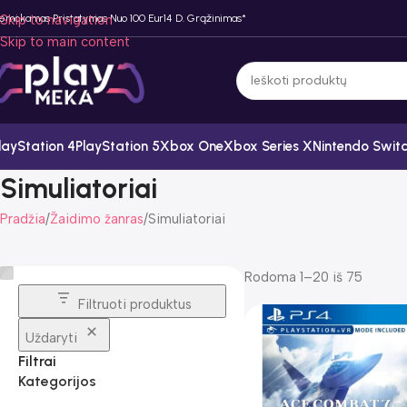
emokamas Pristatymas Nuo 100 Eur
Skip to navigation
14 D. Grąžinimas*
Skip to main content
layStation 4
PlayStation 5
Xbox One
Xbox Series X
Nintendo Swit
Simuliatoriai
Pradžia
Žaidimo žanras
Simuliatoriai
Rodoma 1–20 iš 75
Filtruoti produktus
Uždaryti
Filtrai
Kategorijos