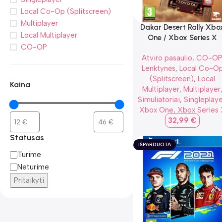
Local Co-Op (Splitscreen)
Multiplayer
Dakar Desert Rally Xbo
Local Multiplayer
One / Xbox Series X
CO-OP
Atviro pasaulio
,
CO-OP
Lenktynės
,
Local Co-O
(Splitscreen)
,
Local
Kaina
Multiplayer
,
Multiplayer
Simuliatoriai
,
Singleplaye
Xbox One
,
Xbox Series
32,99
€
Statusas
IŠPARDUOTA
Turime
Neturime
Pritaikyti