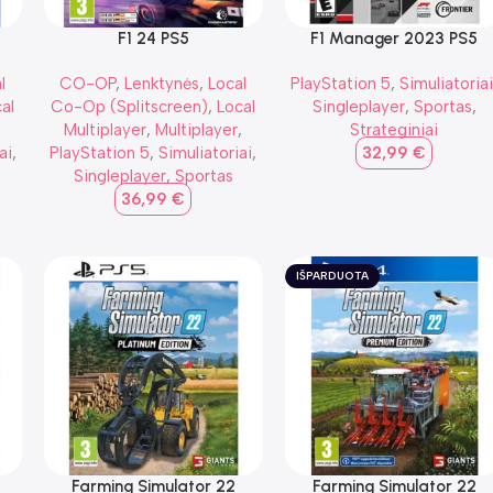
F1 24 PS5
F1 Manager 2023 PS5
l
CO-OP
,
Lenktynės
,
Local
PlayStation 5
,
Simuliatoria
al
Co-Op (Splitscreen)
,
Local
Singleplayer
,
Sportas
,
,
Multiplayer
,
Multiplayer
,
Strateginiai
ai
,
PlayStation 5
,
Simuliatoriai
,
32,99
€
Singleplayer
,
Sportas
36,99
€
IŠPARDUOTA
Farming Simulator 22
Farming Simulator 22