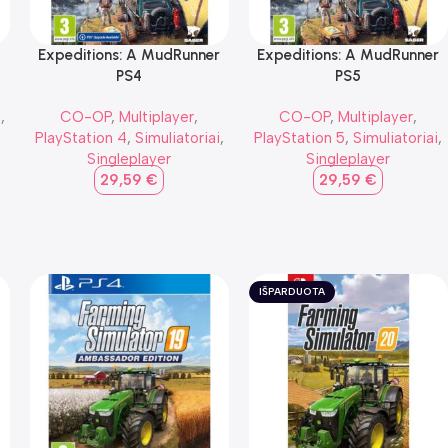
Expeditions: A MudRunner
Expeditions: A MudRunner
PS4
PS5
i
,
CO-OP
,
Multiplayer
,
CO-OP
,
Multiplayer
,
PlayStation 4
,
Simuliatoriai
,
PlayStation 5
,
Simuliatoriai
,
Singleplayer
Singleplayer
29,59
€
29,59
€
IŠPARDUOTA