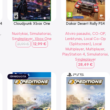
S4
Cloudpunk Xbox One
Dakar Desert Rally PS4
i
,
Nuotykiai
,
Simuliatoriai
,
Atviro pasaulio
,
CO-OP
,
Singleplayer
,
Xbox One
Lenktynės
,
Local Co-Op
12,99
€
(Splitscreen)
,
Local
21,99
€
Multiplayer
,
Multiplayer
,
PlayStation 4
,
Simuliatoriai
,
Singleplayer
28,49
€
IŠPARDUOTA