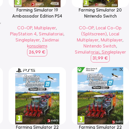
Farming Simulator 19
Farming Simulator 20
Ambassador Edition PS4
Nintendo Switch
i
,
CO-OP
,
Multiplayer
,
CO-OP
,
Local Co-Op
PlayStation 4
,
Simuliatoriai
,
(Splitscreen)
,
Local
Singleplayer
,
Žaidimai
Multiplayer
,
Multiplayer
,
konsolėms
Nintendo Switch
,
26,99
€
Simuliatoriai
,
Singleplayer
31,99
€
Farming Simulator 22
Farming Simulator 22