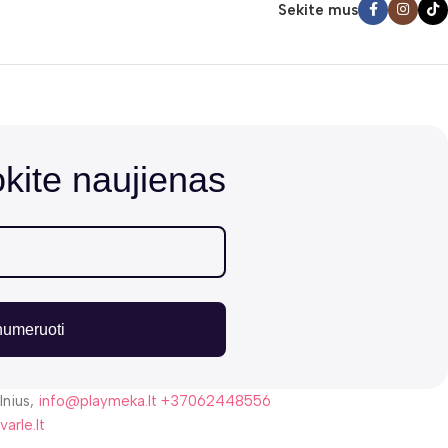
Sekite mus
ite naujienas
numeruoti
lnius,
info@playmeka.lt
+37062448556
varle.lt