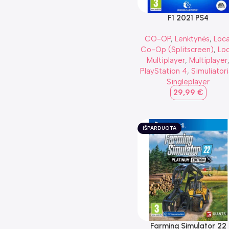
F1 2021 PS4
CO-OP
,
Lenktynės
,
Loca
Co-Op (Splitscreen)
,
Loc
Multiplayer
,
Multiplayer
PlayStation 4
,
Simuliatori
Singleplayer
29,99
€
IŠPARDUOTA
Farming Simulator 22