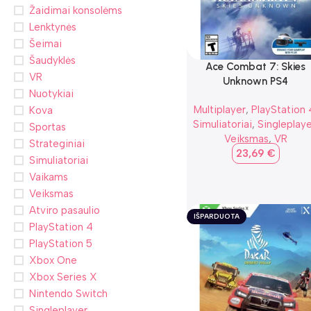
Žaidimai konsolėms
Lenktynės
Šeimai
Šaudyklės
Ace Combat 7: Skies
VR
Unknown PS4
Nuotykiai
Multiplayer
,
PlayStation 
Kova
Simuliatoriai
,
Singleplaye
Sportas
Veiksmas
,
VR
Strateginiai
23,69
€
Simuliatoriai
Vaikams
Veiksmas
Atviro pasaulio
IŠPARDUOTA
PlayStation 4
PlayStation 5
Xbox One
Xbox Series X
Nintendo Switch
Singleplayer