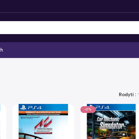
ch
Rodyti
-17%