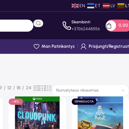
EN
ET
LV
L
Skambinti
0,0
+
37062448556
Man Patinkantys
Prisijungti/registruot
9
12
18
24
-41%
IŠPARDUOTA