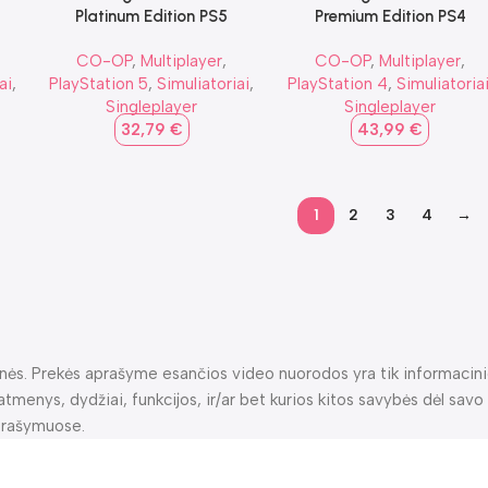
Platinum Edition PS5
Premium Edition PS4
CO-OP
,
Multiplayer
,
CO-OP
,
Multiplayer
,
ai
,
PlayStation 5
,
Simuliatoriai
,
PlayStation 4
,
Simuliatoria
Singleplayer
Singleplayer
32,79
€
43,99
€
1
2
3
4
→
zdinės. Prekės aprašyme esančios video nuorodos yra tik informacini
tmenys, dydžiai, funkcijos, ir/ar bet kurios kitos savybės dėl savo 
prašymuose.