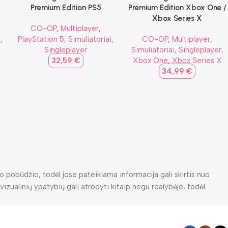
Premium Edition PS5
Premium Edition Xbox One /
Xbox Series X
CO-OP
,
Multiplayer
,
i
,
PlayStation 5
,
Simuliatoriai
,
CO-OP
,
Multiplayer
,
Singleplayer
Simuliatoriai
,
Singleplayer
,
32,59
€
Xbox One
,
Xbox Series X
34,99
€
o pobūdžio, todėl jose pateikiama informacija gali skirtis nuo
vizualinių ypatybių gali atrodyti kitaip negu realybėje, todėl