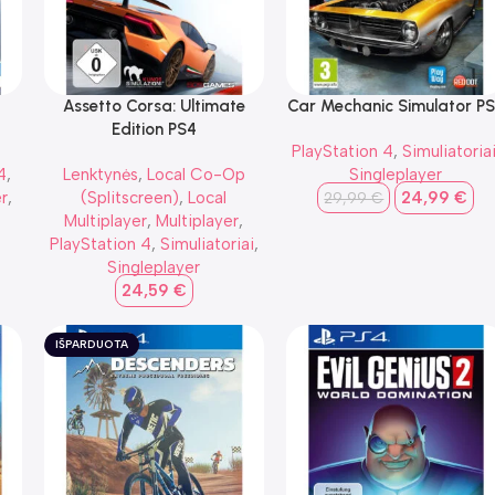
Assetto Corsa: Ultimate
Car Mechanic Simulator P
Edition PS4
PlayStation 4
,
Simuliatoria
4
,
Lenktynės
,
Local Co-Op
Singleplayer
r
,
(Splitscreen)
,
Local
24,99
€
29,99
€
Multiplayer
,
Multiplayer
,
PlayStation 4
,
Simuliatoriai
,
Singleplayer
24,59
€
IŠPARDUOTA