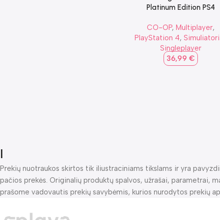
Platinum Edition PS4
CO-OP
,
Multiplayer
,
PlayStation 4
,
Simuliatori
Singleplayer
36,99
€
I
Prekių nuotraukos skirtos tik iliustraciniams tikslams ir yra pavy
pačios prekės. Originalių produktų spalvos, užrašai, parametrai, ma
prašome vadovautis prekių savybėmis, kurios nurodytos prekių a