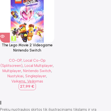
The Lego Movie 2 Videogame
Nintendo Switch
CO-OP
,
Local Co-Op
(Splitscreen)
,
Local Multiplayer
,
Multiplayer
,
Nintendo Switch
,
Nuotykiai
,
Singleplayer
,
Vaikams
,
Veiksmas
27,99
€
I
Prekių nuotraukos skirtos tik iliustraciniams tikslams ir yra