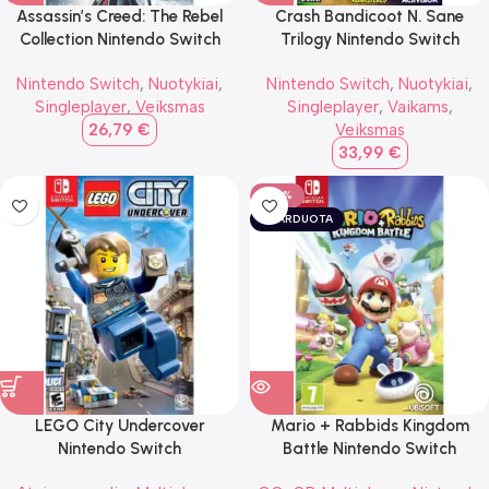
Assassin’s Creed: The Rebel
Crash Bandicoot N. Sane
Collection Nintendo Switch
Trilogy Nintendo Switch
Nintendo Switch
,
Nuotykiai
,
Nintendo Switch
,
Nuotykiai
,
Singleplayer
,
Veiksmas
Singleplayer
,
Vaikams
,
26,79
€
Veiksmas
33,99
€
-30%
IŠPARDUOTA
LEGO City Undercover
Mario + Rabbids Kingdom
Nintendo Switch
Battle Nintendo Switch