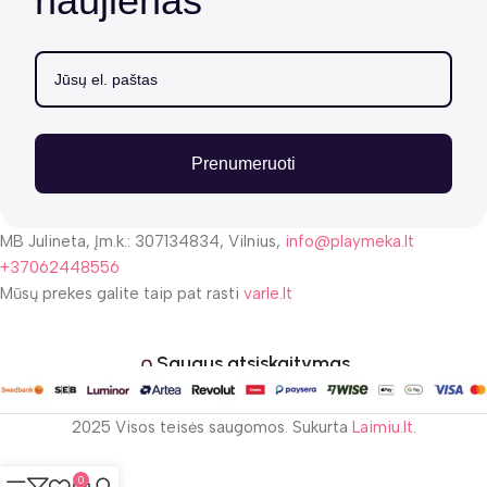
naujienas
Prenumeruoti
MB Julineta, Įm.k.: 307134834, Vilnius,
info@playmeka.lt
+37062448556
Mūsų prekes galite taip pat rasti
varle.lt
Saugus atsiskaitymas
2025 Visos teisės saugomos. Sukurta
Laimiu.lt
.
0