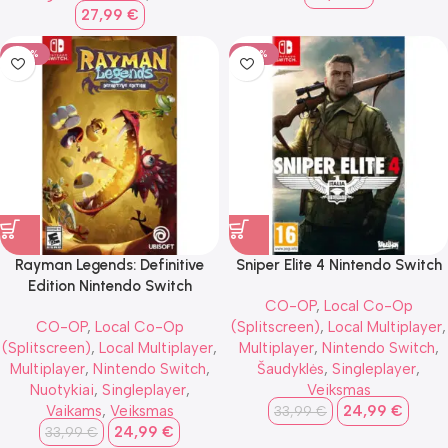
27,99
€
-26%
-26%
Rayman Legends: Definitive
Sniper Elite 4 Nintendo Switch
Edition Nintendo Switch
CO-OP
,
Local Co-Op
CO-OP
,
Local Co-Op
(Splitscreen)
,
Local Multiplayer
,
(Splitscreen)
,
Local Multiplayer
,
Multiplayer
,
Nintendo Switch
,
Multiplayer
,
Nintendo Switch
,
Šaudyklės
,
Singleplayer
,
Nuotykiai
,
Singleplayer
,
Veiksmas
Vaikams
,
Veiksmas
24,99
€
33,99
€
24,99
€
33,99
€