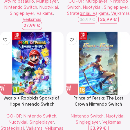
Atviro pasaulio
,
Multiplayer
,
CO-OP
,
Multiplayer
,
Nintendo
Nintendo Switch
,
Nuotykiai
,
Switch
,
Nuotykiai
,
Singleplayer
,
Singleplayer
,
Vaikams
,
Strateginiai
,
Vaikams
,
Veiksmas
Veiksmas
25,99
€
36,99
€
27,99
€
Mario + Rabbids Sparks of
Prince of Persia: The Lost
Hope Nintendo Switch
Crown Nintendo Switch
CO-OP
,
Nintendo Switch
,
Nintendo Switch
,
Nuotykiai
,
Nuotykiai
,
Singleplayer
,
Singleplayer
,
Veiksmas
Strateginiai
,
Vaikams
,
Veiksmas
33,99
€