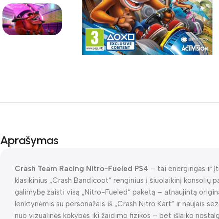
Aprašymas
Crash Team Racing Nitro-Fueled PS4
– tai energingas ir į
klasikinius „Crash Bandicoot“ renginius į šiuolaikinį konsolių p
galimybę žaisti visą „Nitro-Fueled“ paketą – atnaujintą orig
lenktynėmis su personažais iš „Crash Nitro Kart“ ir naujais sez
nuo vizualinės kokybės iki žaidimo fizikos – bet išlaiko nosta