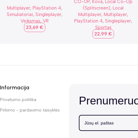
CO-OP
,
Kova
,
Local Co-Op
Multiplayer
,
PlayStation 4
,
(Splitscreen)
,
Local
Simuliatoriai
,
Singleplayer
,
Multiplayer
,
Multiplayer
,
Veiksmas
,
VR
PlayStation 4
,
Singleplayer
,
23,69
€
Sportas
22,99
€
Informacija
Prenumeruok
Privatumo politika
Pirkimo - pardavimo taisyklės