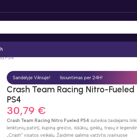
ch
ed PS4
Sandėlyje Vilniuje!
Išsiuntimas per 24H!
Crash Team Racing Nitro-Fueled
PS4
30,79
€
Crash Team Racing Nitro Fueled PS4
suteikia žaidėjams lin
lenktynių patirtį, kupiną greičio, iššūkių, ginklų, trasų ir legendi
„Crash“ visatos veikėjų. Žaidime galima varžytis įvairiuose