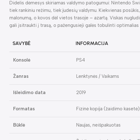
Didelis dėmesys skiriamas valdymo patogumui: Nintendo Switc
tiek rankiniu režimu, tiek judesių valdymu. Kiekvienas posūkis, 
malonumą, o kovos dėl vietos trasoje – azartą. Viskas nugludin
gali įsitraukti į trasą, o pažengusieji galės tobulinti optimalias 
SAVYBĖ
INFORMACIJA
Konsolė
PS4
Žanras
Lenktynės / Vaikams
Išleidimo data
2019
Formatas
Fizinė kopija (žaidimo kasetė)
Būklė
Naujas, neišpakuotas