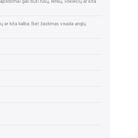
pildomai gali būti rusų, lenkų, vokiečių ar kita
ių ar kita kalba. Bet žaidimas visada anglų