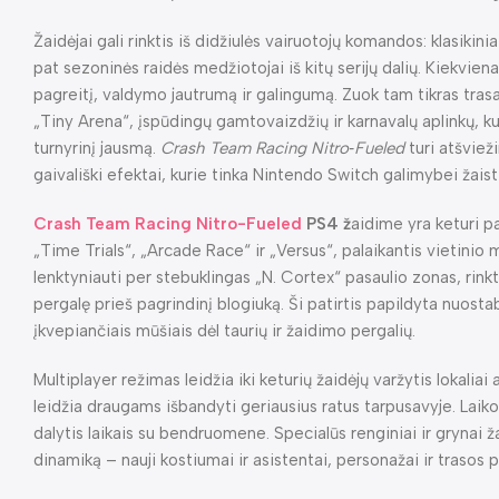
Žaidėjai gali rinktis iš didžiulės vairuotojų komandos: klasikin
pat sezoninės raidės medžiotojai iš kitų serijų dalių. Kiekviena
pagreitį, valdymo jautrumą ir galingumą. Zuok tam tikras tra
„Tiny Arena“, įspūdingų gamtovaizdžių ir karnavalų aplinkų, k
turnyrinį jausmą.
Crash Team Racing Nitro‑Fueled
turi atšvieži
gaivališki efektai, kurie tinka Nintendo Switch galimybei žaisti
Crash Team Racing Nitro-Fueled
PS4 ž
aidime yra keturi p
„Time Trials“, „Arcade Race“ ir „Versus“, palaikantis vietinio
lenktyniauti per stebuklingas „N. Cortex“ pasaulio zonas, rinkti
pergalę prieš pagrindinį blogiuką. Ši patirtis papildyta nuosta
įkvepiančiais mūšiais dėl taurių ir žaidimo pergalių.
Multiplayer režimas leidžia iki keturių žaidėjų varžytis lokalia
leidžia draugams išbandyti geriausius ratus tarpusavyje. Laiko i
dalytis laikais su bendruomene. Specialūs renginiai ir grynai ž
dinamiką – nauji kostiumai ir asistentai, personažai ir trasos p