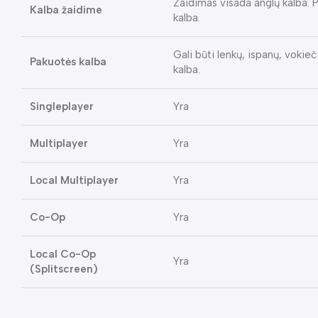
Žaidimas visada anglų kalba. Pa
Kalba žaidime
kalba.
Gali būti lenkų, ispanų, vokieč
Pakuotės kalba
kalba.
Singleplayer
Yra
Multiplayer
Yra
Local Multiplayer
Yra
Co-Op
Yra
Local Co-Op
Yra
(Splitscreen)