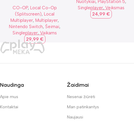
Nuotykiai
,
PlayStation 5
,
CO-OP
,
Local Co-Op
Singleplayer
,
Veiksmas
(Splitscreen)
,
Local
24,99
€
Multiplayer
,
Multiplayer
,
Nintendo Switch
,
Šeimai
,
Singleplayer
,
Vaikams
29,99
€
Naudinga
Žaidimai
Apie mus
Nesenai žiūrėti
Kontaktai
Man patinkantys
Naujausi