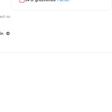
a
auti su