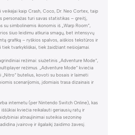
iai veikėjai kaip Crash, Coco, Dr. Neo Cortex, taip
s personažas turi savas statistikas – greitį,
sas su simbolinėmis ikonomis iš „Warp Room“,
urios šiuo leidimu atkuria smagų, bet intensyvų
ntą grafiką – ryškios spalvos, aiškios tekstūros ir
 tiek tvarkykliškai, tiek žaidžiant nešiojamai.
agrindiniai režimai: siužetinis „Adventure Mode“,
 multiplayer režimus. „Adventure Mode“ kviečia
 „Nitro“ butelius, kovoti su bosais ir laimėti
biomis scenarijomis, įdomiais trasa dizainais ir
i arba internetu (per Nintendo Switch Online), kas
ššūkiai kviečia reikalauti geriausių ratų ir
aidybiniai atnaujinimai suteikia sezoninę
adidina įvairovę ir ilgalaikį žaidimo žavesį.