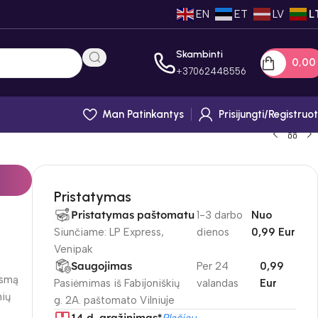
EN
ET
LV
L
Skambinti
0,0
+
37062448556
Man Patinkantys
Prisijungti/registruot
Pristatymas
Pristatymas paštomatu
1-3 darbo
Nuo
Siunčiame: LP Express,
dienos
0,99 Eur
Venipak
Saugojimas
Per 24
0,99
ksmą
Pasiėmimas iš Fabijoniškių
valandas
Eur
nių
g. 2A. paštomato Vilniuje
14 d. gražinimas*
Plačiau