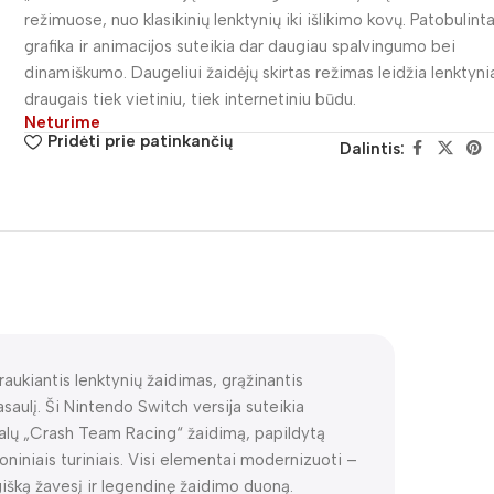
režimuose, nuo klasikinių lenktynių iki išlikimo kovų. Patobulint
grafika ir animacijos suteikia dar daugiau spalvingumo bei
dinamiškumo. Daugeliui žaidėjų skirtas režimas leidžia lenktyni
draugais tiek vietiniu, tiek internetiniu būdu.
Neturime
Pridėti prie patinkančių
Dalintis:
traukiantis lenktynių žaidimas, grąžinantis
asaulį. Ši Nintendo Switch versija suteikia
inalų „Crash Team Racing“ žaidimą, papildytą
oniniais turiniais. Visi elementai modernizuoti –
lgišką žavesį ir legendinę žaidimo duoną.