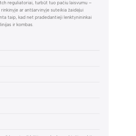
h reguliatoriai, turbūt tuo pačiu laisvumu –
rinkinyje ar antšarvinyje suteikia žaidėjui
ta taip, kad net pradedantieji lenktynininkai
linijas ir kombas.