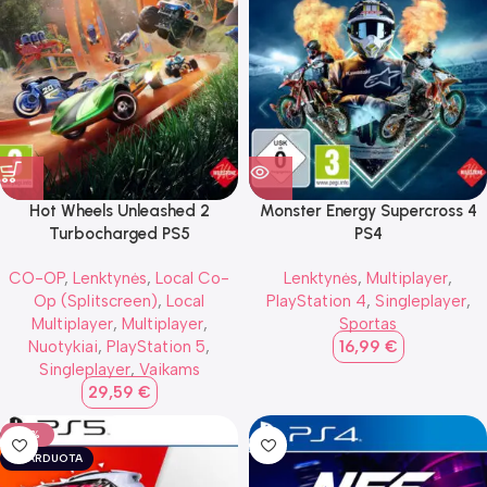
Hot Wheels Unleashed 2
Monster Energy Supercross 4
Turbocharged PS5
PS4
CO-OP
,
Lenktynės
,
Local Co-
Lenktynės
,
Multiplayer
,
Op (Splitscreen)
,
Local
PlayStation 4
,
Singleplayer
,
Multiplayer
,
Multiplayer
,
Sportas
Nuotykiai
,
PlayStation 5
,
16,99
€
Singleplayer
,
Vaikams
29,59
€
-19%
IŠPARDUOTA