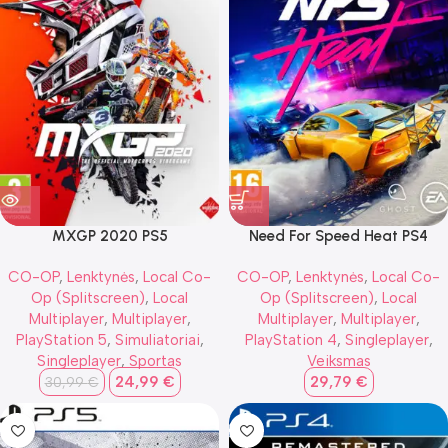
MXGP 2020 PS5
Need For Speed Heat PS4
CO-OP
,
Lenktynės
,
Local Co-
CO-OP
,
Lenktynės
,
Local Co-
Op (Splitscreen)
,
Local
Op (Splitscreen)
,
Local
Multiplayer
,
Multiplayer
,
Multiplayer
,
Multiplayer
,
PlayStation 5
,
Simuliatoriai
,
PlayStation 4
,
Singleplayer
,
Singleplayer
,
Sportas
Veiksmas
24,99
€
29,79
€
30,99
€