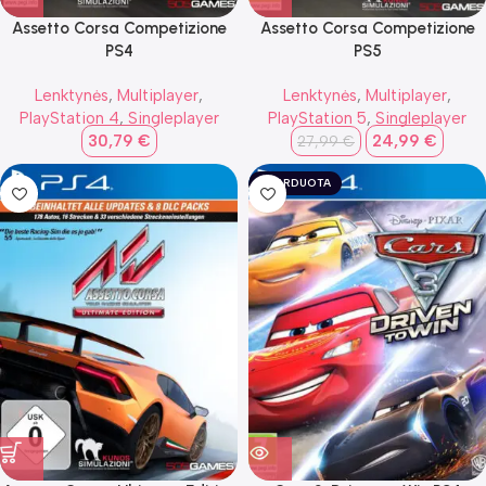
Assetto Corsa Competizione
Assetto Corsa Competizione
PS4
PS5
Lenktynės
,
Multiplayer
,
Lenktynės
,
Multiplayer
,
PlayStation 4
,
Singleplayer
PlayStation 5
,
Singleplayer
30,79
€
24,99
€
27,99
€
IŠPARDUOTA