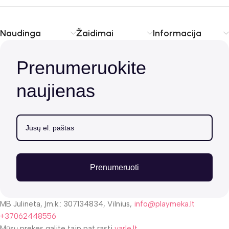
Naudinga
Žaidimai
Informacija
Prenumeruokite
naujienas
Prenumeruoti
MB Julineta, Įm.k.: 307134834, Vilnius,
info@playmeka.lt
+37062448556
Mūsų prekes galite taip pat rasti
varle.lt