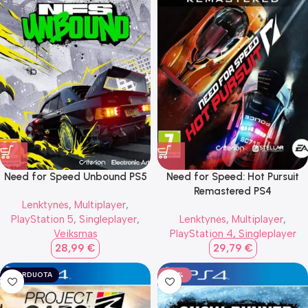
Need for Speed Unbound PS5
Need for Speed: Hot Pursuit
Remastered PS4
Lenktynės
,
Multiplayer
,
PlayStation 5
,
Singleplayer
,
Lenktynės
,
Multiplayer
,
Veiksmas
PlayStation 4
,
Singleplayer
28,99
€
29,79
€
IŠPARDUOTA
-24%