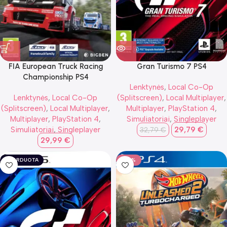
FIA European Truck Racing
Gran Turismo 7 PS4
Championship PS4
Lenktynės
,
Local Co-Op
Lenktynės
,
Local Co-Op
(Splitscreen)
,
Local Multiplayer
,
(Splitscreen)
,
Local Multiplayer
,
Multiplayer
,
PlayStation 4
,
Multiplayer
,
PlayStation 4
,
Simuliatoriai
,
Singleplayer
Simuliatoriai
,
Singleplayer
29,79
€
32,79
€
29,99
€
IŠPARDUOTA
-29%