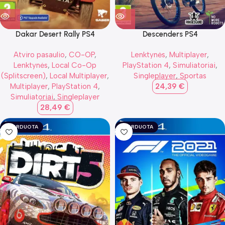
Dakar Desert Rally PS4
Descenders PS4
Atviro pasaulio
,
CO-OP
,
Lenktynės
,
Multiplayer
,
Lenktynės
,
Local Co-Op
PlayStation 4
,
Simuliatoriai
,
(Splitscreen)
,
Local Multiplayer
,
Singleplayer
,
Sportas
Multiplayer
,
PlayStation 4
,
24,39
€
Simuliatoriai
,
Singleplayer
28,49
€
IŠPARDUOTA
IŠPARDUOTA