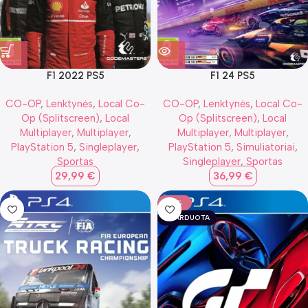
F1 2022 PS5
F1 24 PS5
CO-OP
,
Lenktynės
,
Local Co-
CO-OP
,
Lenktynės
,
Local Co-
Op (Splitscreen)
,
Local
Op (Splitscreen)
,
Local
Multiplayer
,
Multiplayer
,
Multiplayer
,
Multiplayer
,
PlayStation 5
,
Singleplayer
,
PlayStation 5
,
Simuliatoriai
,
Sportas
Singleplayer
,
Sportas
29,99
€
36,99
€
-9%
IŠPARDUOTA