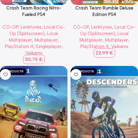
Crash Team Racing Nitro-
Crash Team Rumble Deluxe
Fueled PS4
Edition PS4
CO-OP
,
Lenktynės
,
Local Co-
CO-OP
,
Lenktynės
,
Local Co-
Op (Splitscreen)
,
Local
Op (Splitscreen)
,
Local
Multiplayer
,
Multiplayer
,
Multiplayer
,
Multiplayer
,
PlayStation 4
,
Singleplayer
,
PlayStation 4
,
Vaikams
Vaikams
22,99
€
30,79
€
IŠPARDUOTA
IŠPARDUOTA