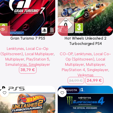
Gran Turismo 7 PS5
Hot Wheels Unleashed 2
Turbocharged PS4
Lenktynės
,
Local Co-Op
(Splitscreen)
,
Local Multiplayer
,
CO-OP
,
Lenktynės
,
Local Co-
Multiplayer
,
PlayStation 5
,
Op (Splitscreen)
,
Local
Simuliatoriai
,
Singleplayer
Multiplayer
,
Multiplayer
,
38,79
€
PlayStation 4
,
Singleplayer
,
Veiksmas
24,99
€
34,99
€
IŠPARDUOTA