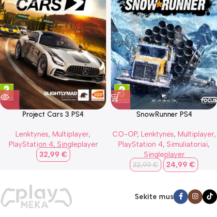
Project Cars 3 PS4
SnowRunner PS4
Lenktynės
,
Multiplayer
,
CO-OP
,
Lenktynės
,
Multiplayer
,
PlayStation 4
,
Singleplayer
PlayStation 4
,
Simuliatoriai
,
32,99
€
Singleplayer
24,99
€
32,99
€
Sekite mus