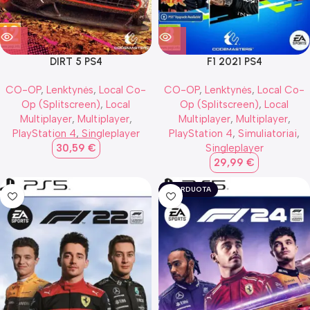
DIRT 5 PS4
F1 2021 PS4
CO-OP
,
Lenktynės
,
Local Co-
CO-OP
,
Lenktynės
,
Local Co-
Op (Splitscreen)
,
Local
Op (Splitscreen)
,
Local
Multiplayer
,
Multiplayer
,
Multiplayer
,
Multiplayer
,
PlayStation 4
,
Singleplayer
PlayStation 4
,
Simuliatoriai
,
30,59
€
Singleplayer
29,99
€
IŠPARDUOTA