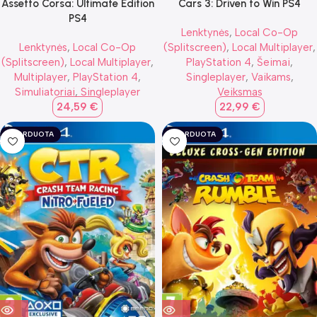
Assetto Corsa: Ultimate Edition
Cars 3: Driven to Win PS4
PS4
Lenktynės
,
Local Co-Op
Lenktynės
,
Local Co-Op
(Splitscreen)
,
Local Multiplayer
,
(Splitscreen)
,
Local Multiplayer
,
PlayStation 4
,
Šeimai
,
Multiplayer
,
PlayStation 4
,
Singleplayer
,
Vaikams
,
Simuliatoriai
,
Singleplayer
Veiksmas
24,59
€
22,99
€
IŠPARDUOTA
IŠPARDUOTA