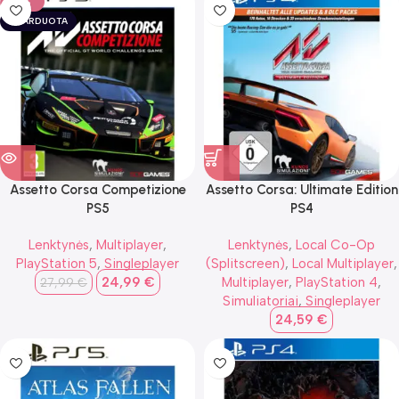
-11%
IŠPARDUOTA
Assetto Corsa Competizione
Assetto Corsa: Ultimate Edition
PS5
PS4
Lenktynės
,
Multiplayer
,
Lenktynės
,
Local Co-Op
PlayStation 5
,
Singleplayer
(Splitscreen)
,
Local Multiplayer
,
24,99
€
Multiplayer
,
PlayStation 4
,
27,99
€
Simuliatoriai
,
Singleplayer
24,59
€