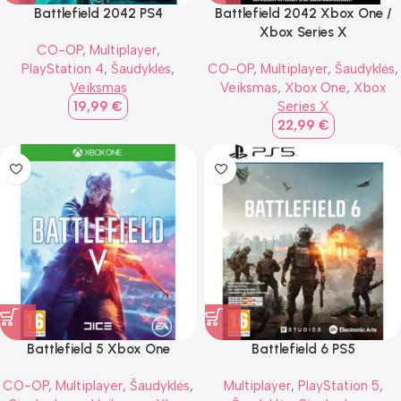
Battlefield 2042 PS4
Battlefield 2042 Xbox One /
Xbox Series X
CO-OP
,
Multiplayer
,
PlayStation 4
,
Šaudyklės
,
CO-OP
,
Multiplayer
,
Šaudyklės
,
Veiksmas
Veiksmas
,
Xbox One
,
Xbox
19,99
€
Series X
22,99
€
Battlefield 5 Xbox One
Battlefield 6 PS5
CO-OP
,
Multiplayer
,
Šaudyklės
,
Multiplayer
,
PlayStation 5
,