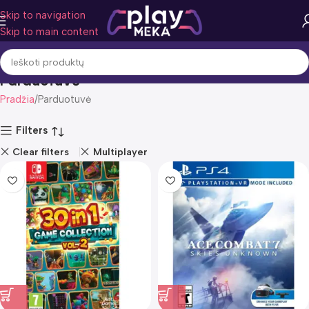
Skip to navigation
Skip to main content
Parduotuvė
Pradžia
Parduotuvė
Filters
Clear filters
Multiplayer