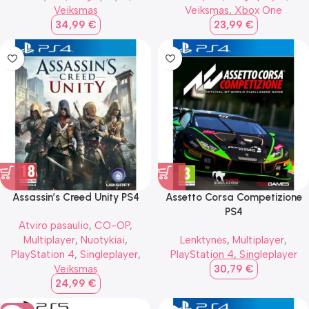
Veiksmas
Veiksmas
,
Xbox One
34,99
€
23,99
€
Assassin’s Creed Unity PS4
Assetto Corsa Competizione
PS4
Atviro pasaulio
,
CO-OP
,
Multiplayer
,
Nuotykiai
,
Lenktynės
,
Multiplayer
,
PlayStation 4
,
Singleplayer
,
PlayStation 4
,
Singleplayer
Veiksmas
30,79
€
24,99
€