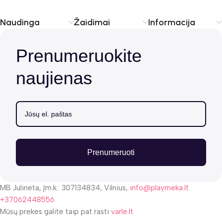
Naudinga
Žaidimai
Informacija
Prenumeruokite
naujienas
Prenumeruoti
MB Julineta, Įm.k.: 307134834, Vilnius,
info@playmeka.lt
+37062448556
Mūsų prekes galite taip pat rasti
varle.lt