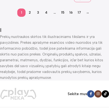
1
2
3
4
…
15
16
17
→
I
Prekių nuotraukos skirtos tik iliustraciniams tikslams ir yra
pavyzdinės. Prekės aprašyme esančios video nuorodos yra tik
informacinio pobūdžio, todėl jose pateikiama informacija gali
skirtis nuo pačios prekės. Originalių produktų spalvos, užrašai,
parametrai, matmenys, dydžiai, funkcijos, ir/ar bet kurios kitos
savybės dėl savo vizualinių ypatybių gali atrodyti kitaip negu
realybėje, todėl prašome vadovautis prekių savybėmis, kurios
nurodytos prekių aprašymuose.
Sekite mus