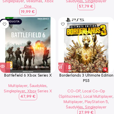
Singleplayer
,
Veiksmas
,
Xbox
Šaudyklės
,
Singleplayer
One
57,79
€
19,99
€
IŠPARDUOTA
Battlefield 6 Xbox Series X
Borderlands 3 Ultimate Edition
PS5
Multiplayer
,
Šaudyklės
,
Singleplayer
,
Xbox Series X
CO-OP
,
Local Co-Op
47,99
€
(Splitscreen)
,
Local Multiplayer
,
Multiplayer
,
PlayStation 5
,
Šaudyklės
,
Singleplayer
27,99
€