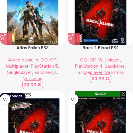
Atlas Fallen PS5
Back 4 Blood PS4
Atviro pasaulio
,
CO-OP
,
CO-OP
,
Multiplayer
,
Multiplayer
,
PlayStation 5
,
PlayStation 4
,
Šaudyklės
,
Singleplayer
,
Vaidmenys
,
Singleplayer
,
Veiksmas
Veiksmas
20,99
€
33,99
€
IŠPARDUOTA