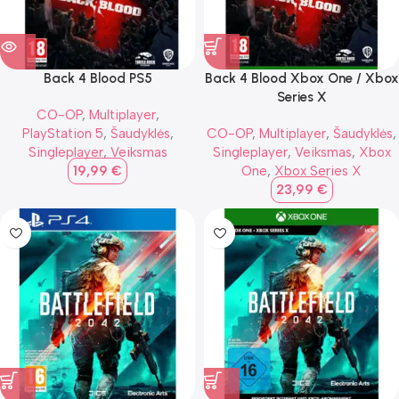
Back 4 Blood PS5
Back 4 Blood Xbox One / Xbox
Series X
CO-OP
,
Multiplayer
,
PlayStation 5
,
Šaudyklės
,
CO-OP
,
Multiplayer
,
Šaudyklės
,
Singleplayer
,
Veiksmas
Singleplayer
,
Veiksmas
,
Xbox
19,99
€
One
,
Xbox Series X
23,99
€