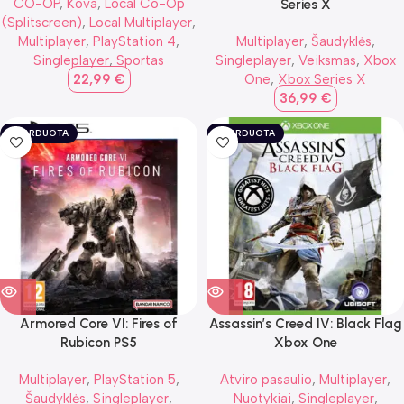
CO-OP
,
Kova
,
Local Co-Op
Series X
(Splitscreen)
,
Local Multiplayer
,
Multiplayer
,
PlayStation 4
,
Multiplayer
,
Šaudyklės
,
Singleplayer
,
Sportas
Singleplayer
,
Veiksmas
,
Xbox
22,99
€
One
,
Xbox Series X
36,99
€
IŠPARDUOTA
IŠPARDUOTA
Armored Core VI: Fires of
Assassin’s Creed IV: Black Flag
Rubicon PS5
Xbox One
Multiplayer
,
PlayStation 5
,
Atviro pasaulio
,
Multiplayer
,
Šaudyklės
,
Singleplayer
,
Nuotykiai
,
Singleplayer
,