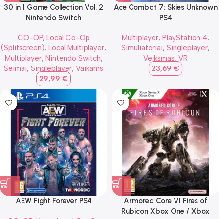
30 in 1 Game Collection Vol. 2
Ace Combat 7: Skies Unknown
Nintendo Switch
PS4
CO-OP
,
Local Co-Op
Multiplayer
,
PlayStation 4
,
(Splitscreen)
,
Local Multiplayer
,
Simuliatoriai
,
Singleplayer
,
Multiplayer
,
Nintendo Switch
,
Veiksmas
,
VR
Šeimai
,
Singleplayer
,
Vaikams
23,69
€
29,99
€
AEW Fight Forever PS4
Armored Core VI Fires of
Rubicon Xbox One / Xbox