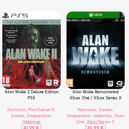
Alan Wake 2 Deluxe Edition
Alan Wake Remastered
PS5
Xbox One / Xbox Series X
Nuotykiai
,
PlayStation 5
,
Nuotykiai
,
Siaubo
,
Siaubo
,
Singleplayer
,
Singleplayer
,
Veiksmas
,
Xbox
Veiksmas
One
,
Xbox Series X
41,99
€
30,99
€