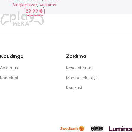
Singleplayer
,
Vaikams
29,99
€
Naudinga
Žaidimai
Apie mus
Nesenai žiūrėti
Kontaktai
Man patinkantys
Naujausi