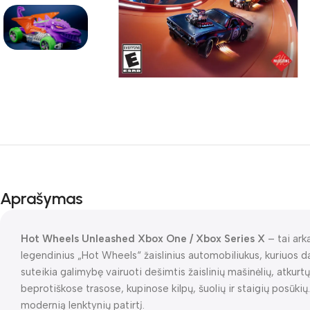
Aprašymas
Hot Wheels Unleashed Xbox One / Xbox Series X
– tai ark
legendinius „Hot Wheels“ žaislinius automobiliukus, kuriuos da
suteikia galimybę vairuoti dešimtis žaislinių mašinėlių, atkurtų 
beprotiškose trasose, kupinose kilpų, šuolių ir staigių posūkių.
modernią lenktynių patirtį.