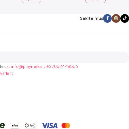
Sekite mus
lnius,
info@playmeka.lt
+37062448556
varle.lt