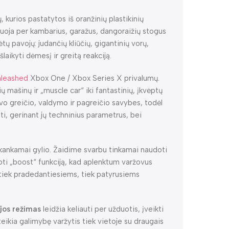
kurios pastatytos iš oranžinių plastikinių
giuoja per kambarius, garažus, dangoraižių stogus
ėtų pavojų: judančių kliūčių, gigantinių vorų,
laikyti dėmesį ir greitą reakciją.
nleashed
Xbox One / Xbox Series X privalumų.
ų mašinų ir „muscle car“ iki fantastinių, įkvėptų
savo greičio, valdymo ir pagreičio savybes, todėl
ti, gerinant jų techninius parametrus, bei
kankamai gylio. Žaidime svarbu tinkamai naudoti
doti „boost“ funkciją, kad aplenktum varžovus
iek pradedantiesiems, tiek patyrusiems
os režimas
leidžia keliauti per užduotis, įveikti
eikia galimybę varžytis tiek vietoje su draugais