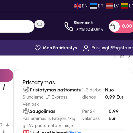
EN
ET
LV
L
Skambinti
0,0
+
37062448556
Man Patinkantys
Prisijungti/registruot
Pristatymas
 /
Pristatymas paštomatu
1-3 darbo
Nuo
Siunčiame: LP Express,
dienos
0,99 Eur
Venipak
Saugojimas
Per 24
0,99
Pasiėmimas iš Fabijoniškių
valandas
Eur
ilių,
g. 2A. paštomato Vilniuje
 iš
14 d. gražinimas*
Plačiau