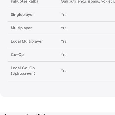
Pakuotės kalba
Gali būti lenkų, ispanų, vokieči
Singleplayer
Yra
Multiplayer
Yra
Local Multiplayer
Yra
Co-Op
Yra
Local Co-Op
Yra
(Splitscreen)