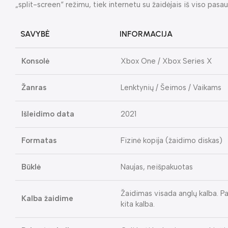
„split-screen“ režimu, tiek internetu su žaidėjais iš viso pasaul
SAVYBĖ
INFORMACIJA
Konsolė
Xbox One / Xbox Series X
Žanras
Lenktynių / Šeimos / Vaikams
Išleidimo data
2021
Formatas
Fizinė kopija (žaidimo diskas)
Būklė
Naujas, neišpakuotas
Žaidimas visada anglų kalba. Pa
Kalba žaidime
kita kalba.