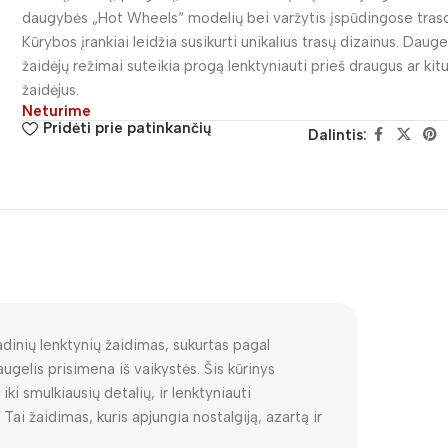
daugybės „Hot Wheels“ modelių bei varžytis įspūdingose tras
Kūrybos įrankiai leidžia susikurti unikalius trasų dizainus. Dauge
žaidėjų režimai suteikia progą lenktyniauti prieš draugus ar kit
žaidėjus.
Neturime
Pridėti prie patinkančių
Dalintis:
adinių lenktynių žaidimas, sukurtas pagal
ugelis prisimena iš vaikystės. Šis kūrinys
iki smulkiausių detalių, ir lenktyniauti
 Tai žaidimas, kuris apjungia nostalgiją, azartą ir