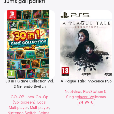
Jums gali patikti
30 in 1 Game Collection Vol.
A Plague Tale: Innocence PS5
2 Nintendo Switch
Nuotykiai
,
PlayStation 5
,
CO-OP
,
Local Co-Op
Singleplayer
,
Veiksmas
(Splitscreen)
,
Local
24,99
€
Multiplayer
,
Multiplayer
,
Nintendo Switch
,
Šeimai
,