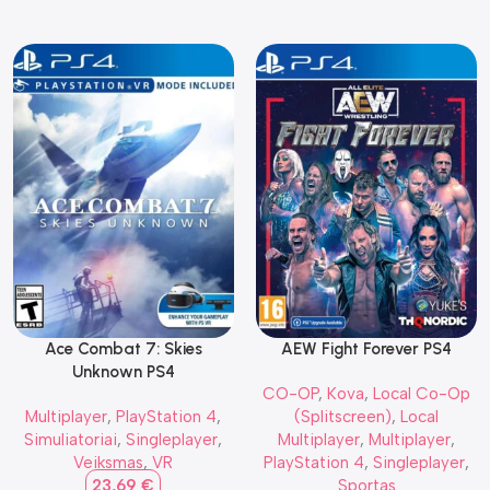
Ace Combat 7: Skies
AEW Fight Forever PS4
Unknown PS4
CO-OP
,
Kova
,
Local Co-Op
Multiplayer
,
PlayStation 4
,
(Splitscreen)
,
Local
Simuliatoriai
,
Singleplayer
,
Multiplayer
,
Multiplayer
,
Veiksmas
,
VR
PlayStation 4
,
Singleplayer
,
23,69
€
Sportas