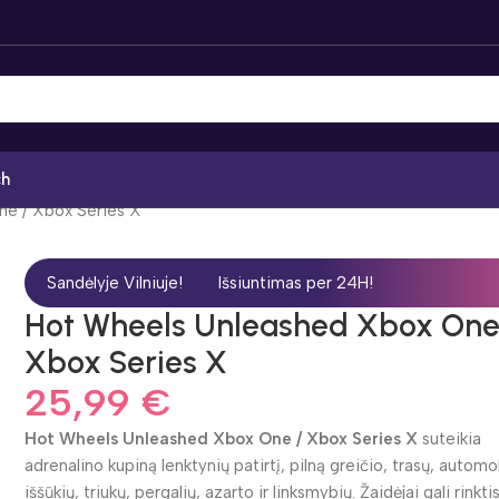
ch
e / Xbox Series X
Sandėlyje Vilniuje!
Išsiuntimas per 24H!
Hot Wheels Unleashed Xbox One
Xbox Series X
25,99
€
Hot Wheels Unleashed Xbox One / Xbox Series X
suteikia
adrenalino kupiną lenktynių patirtį, pilną greičio, trasų, automob
iššūkių, triukų, pergalių, azarto ir linksmybių. Žaidėjai gali rinktis