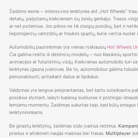
Žaidimo esmė – intensyvios lenktynės ant „Hot Wheels“ trasų, 
detalių, pažįstamų kiekvienam šių žaislų gerbėjui. Trasos vin
ar net požemius. Jos pilnos ne tik staigių posūkių, bet ir netik
liepsnojančių vamzdžių ar traukos spąstų, kurie verčia nuolat iš
Automobilių pasirinkimas yra vienas ryškiausių
Hot Wheels U
Čia galima rinktis iš dešimčių modelių – nuo klasikinių sportini
animacijos ar futuristinių vizijų. Kiekvienas automobilis turi 
lenktynės įgauna įvairovės. Be to, automobilius galima tobulin
personalizuoti, pritaikant dažus ar lipdukus.
Valdymas yra lengvai perprantamas, bet kartu suteikiantis pa
posūkius slystant, laikyti balansą šuoliuose ir protingai išnau
lemiamu momentu. Žaidimas sukurtas taip, kad būtų smagus t
lenktynininkams.
Be įprastų lenktynių, žaidimas siūlo įvairius režimus.
Kampanij
priešus ir atrakinėti naujas mašinas bei trasas.
Multiplayer
sut