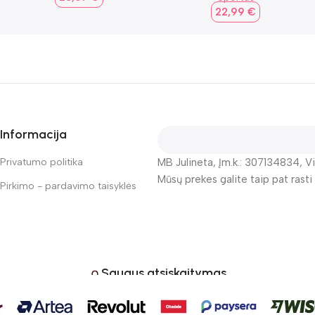
22,99
€
Informacija
Privatumo politika
MB Julineta, Įm.k.: 307134834, Vi
Mūsų prekes galite taip pat rasti
Pirkimo - pardavimo taisyklės
Saugus atsiskaitymas