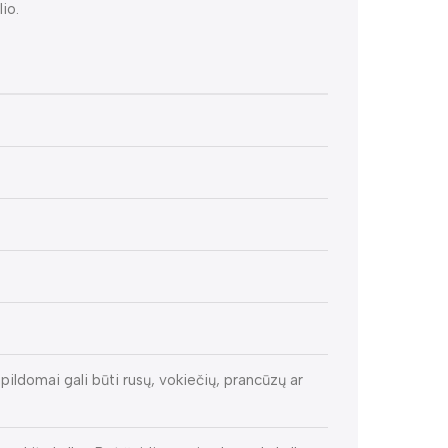
io.
pildomai gali būti rusų, vokiečių, prancūzų ar