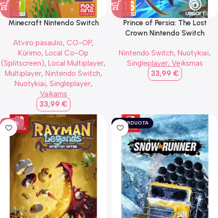
Minecraft Nintendo Switch
Prince of Persia: The Lost
Crown Nintendo Switch
Atviro pasaulio
,
CO-OP
,
Kūrimo
,
Local Co-Op
Nintendo Switch
,
Nuotykiai
,
(Splitscreen)
,
Local Multiplayer
,
Singleplayer
,
Veiksmas
Multiplayer
,
Nintendo Switch
,
33,99
€
Nuotykiai
,
Singleplayer
,
Vaikams
33,99
€
-26%
IŠPARDUOTA