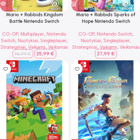
Mario + Rabbids Kingdom
Mario + Rabbids Sparks of
Battle Nintendo Switch
Hope Nintendo Switch
CO-OP
,
Multiplayer
,
Nintendo
CO-OP
,
Nintendo Switch
,
Switch
,
Nuotykiai
,
Singleplayer
,
Nuotykiai
,
Singleplayer
,
Strateginiai
,
Vaikams
,
Veiksmas
Strateginiai
,
Vaikams
,
Veiksmas
25,99
€
27,99
€
36,99
€