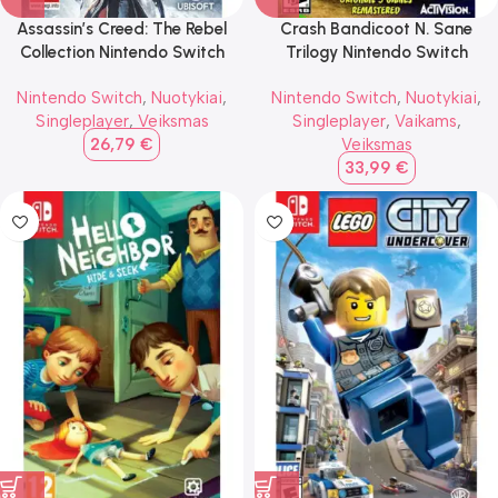
Assassin’s Creed: The Rebel
Crash Bandicoot N. Sane
Collection Nintendo Switch
Trilogy Nintendo Switch
Nintendo Switch
,
Nuotykiai
,
Nintendo Switch
,
Nuotykiai
,
Singleplayer
,
Veiksmas
Singleplayer
,
Vaikams
,
26,79
€
Veiksmas
33,99
€