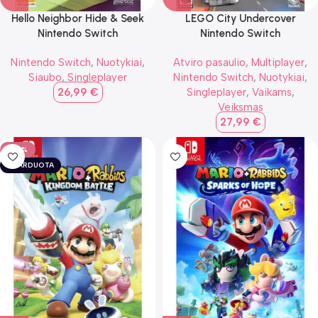
Hello Neighbor Hide & Seek
LEGO City Undercover
Nintendo Switch
Nintendo Switch
Nintendo Switch
,
Nuotykiai
,
Atviro pasaulio
,
Multiplayer
,
Siaubo
,
Singleplayer
Nintendo Switch
,
Nuotykiai
,
26,99
€
Singleplayer
,
Vaikams
,
Veiksmas
27,99
€
-30%
IŠPARDUOTA