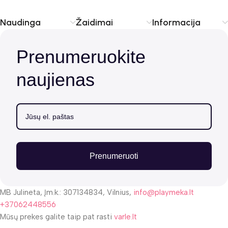
Naudinga
Žaidimai
Informacija
Prenumeruokite
naujienas
Prenumeruoti
MB Julineta, Įm.k.: 307134834, Vilnius,
info@playmeka.lt
+37062448556
Mūsų prekes galite taip pat rasti
varle.lt