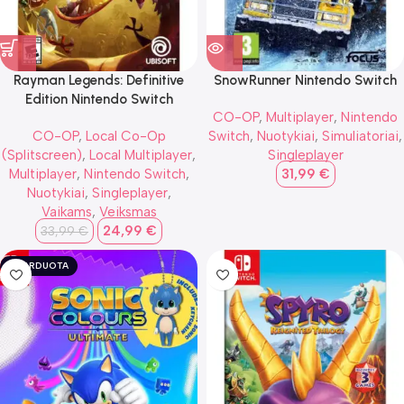
Rayman Legends: Definitive
SnowRunner Nintendo Switch
Edition Nintendo Switch
CO-OP
,
Multiplayer
,
Nintendo
CO-OP
,
Local Co-Op
Switch
,
Nuotykiai
,
Simuliatoriai
,
(Splitscreen)
,
Local Multiplayer
,
Singleplayer
Multiplayer
,
Nintendo Switch
,
31,99
€
Nuotykiai
,
Singleplayer
,
Vaikams
,
Veiksmas
24,99
€
33,99
€
IŠPARDUOTA