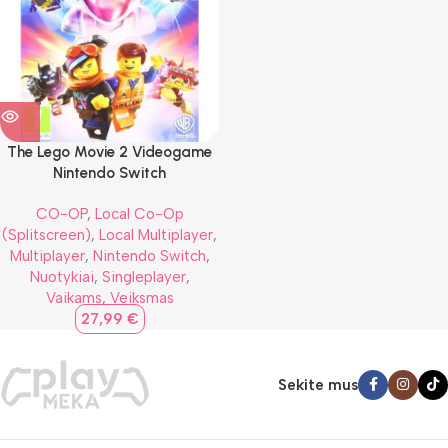
The Lego Movie 2 Videogame
Nintendo Switch
CO-OP
,
Local Co-Op
(Splitscreen)
,
Local Multiplayer
,
Multiplayer
,
Nintendo Switch
,
Nuotykiai
,
Singleplayer
,
Vaikams
,
Veiksmas
27,99
€
Sekite mus