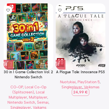
30 in 1 Game Collection Vol. 2
A Plague Tale: Innocence PS5
Nintendo Switch
Nuotykiai
,
PlayStation 5
,
CO-OP
,
Local Co-Op
Singleplayer
,
Veiksmas
(Splitscreen)
,
Local
24,99
€
Multiplayer
,
Multiplayer
,
Nintendo Switch
,
Šeimai
,
Singleplayer
,
Vaikams