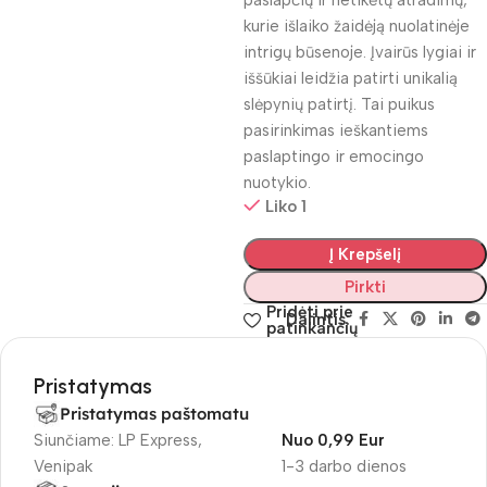
paslapčių ir netikėtų atradimų,
kurie išlaiko žaidėją nuolatinėje
intrigų būsenoje. Įvairūs lygiai ir
iššūkiai leidžia patirti unikalią
slėpynių patirtį. Tai puikus
pasirinkimas ieškantiems
paslaptingo ir emocingo
nuotykio.
Liko 1
Į Krepšelį
Pirkti
Pridėti prie
Dalintis:
patinkančių
Pristatymas
Pristatymas paštomatu
Siunčiame: LP Express,
Nuo 0,99 Eur
Venipak
1-3 darbo dienos