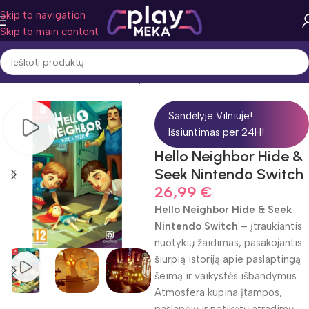
Skip to navigation
Skip to main content
Pradžia
Žaidimo žanras
Nuotykiai
Sandėlyje Vilniuje!
Išsiuntimas per 24H!
Hello Neighbor Hide &
Seek Nintendo Switch
26,99
€
Hello Neighbor Hide & Seek
Nintendo Switch
– įtraukiantis
nuotykių žaidimas, pasakojantis
šiurpią istoriją apie paslaptingą
šeimą ir vaikystės išbandymus.
Atmosfera kupina įtampos,