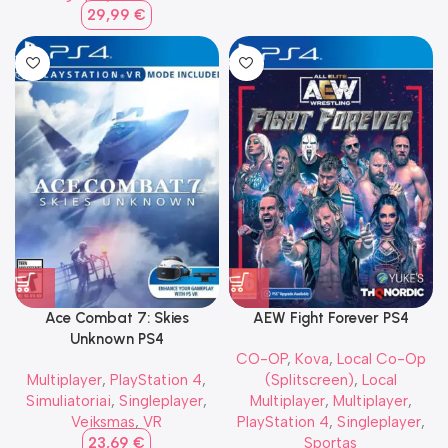
29,99
€
Ace Combat 7: Skies
AEW Fight Forever PS4
Unknown PS4
CO-OP
,
Kova
,
Local Co-Op
Multiplayer
,
PlayStation 4
,
(Splitscreen)
,
Local
Simuliatoriai
,
Singleplayer
,
Multiplayer
,
Multiplayer
,
Veiksmas
,
VR
PlayStation 4
,
Singleplayer
,
23,69
€
Sportas