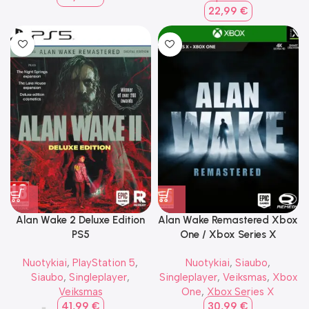
22,99
€
Alan Wake 2 Deluxe Edition
Alan Wake Remastered Xbox
PS5
One / Xbox Series X
Nuotykiai
,
PlayStation 5
,
Nuotykiai
,
Siaubo
,
Siaubo
,
Singleplayer
,
Singleplayer
,
Veiksmas
,
Xbox
Veiksmas
One
,
Xbox Series X
41,99
€
30,99
€