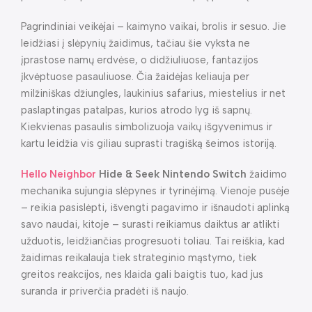
Pagrindiniai veikėjai – kaimyno vaikai, brolis ir sesuo. Jie
leidžiasi į slėpynių žaidimus, tačiau šie vyksta ne
įprastose namų erdvėse, o didžiuliuose, fantazijos
įkvėptuose pasauliuose. Čia žaidėjas keliauja per
milžiniškas džiungles, laukinius safarius, miestelius ir net
paslaptingas patalpas, kurios atrodo lyg iš sapnų.
Kiekvienas pasaulis simbolizuoja vaikų išgyvenimus ir
kartu leidžia vis giliau suprasti tragišką šeimos istoriją.
Hello Neighbor
Hide & Seek Nintendo Switch
žaidimo
mechanika sujungia slėpynes ir tyrinėjimą. Vienoje pusėje
– reikia pasislėpti, išvengti pagavimo ir išnaudoti aplinką
savo naudai, kitoje – surasti reikiamus daiktus ar atlikti
užduotis, leidžiančias progresuoti toliau. Tai reiškia, kad
žaidimas reikalauja tiek strateginio mąstymo, tiek
greitos reakcijos, nes klaida gali baigtis tuo, kad jus
suranda ir priverčia pradėti iš naujo.