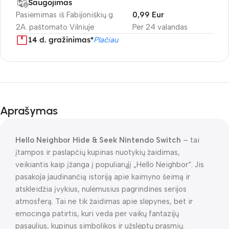
Saugojimas
Pasiėmimas iš Fabijoniškių g.
0,99 Eur
2A. paštomato Vilniuje
Per 24 valandas
14 d. gražinimas*
Plačiau
Aprašymas
Hello Neighbor Hide & Seek Nintendo Switch
– tai
įtampos ir paslapčių kupinas nuotykių žaidimas,
veikiantis kaip įžanga į populiarųjį „Hello Neighbor“. Jis
pasakoja jaudinančią istoriją apie kaimyno šeimą ir
atskleidžia įvykius, nulėmusius pagrindinės serijos
atmosferą. Tai ne tik žaidimas apie slėpynes, bet ir
emocinga patirtis, kuri veda per vaikų fantazijų
pasaulius, kupinus simbolikos ir užslėptų prasmių.