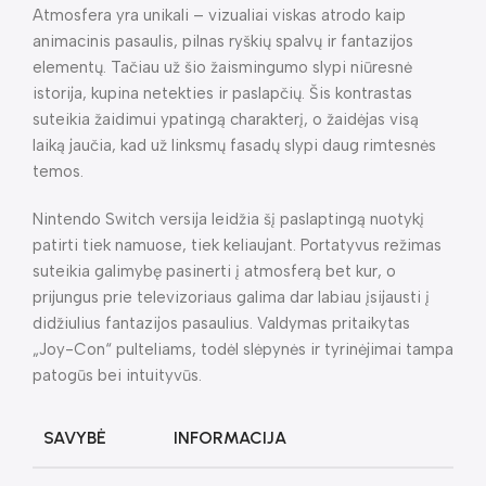
Atmosfera yra unikali – vizualiai viskas atrodo kaip
animacinis pasaulis, pilnas ryškių spalvų ir fantazijos
elementų. Tačiau už šio žaismingumo slypi niūresnė
istorija, kupina netekties ir paslapčių. Šis kontrastas
suteikia žaidimui ypatingą charakterį, o žaidėjas visą
laiką jaučia, kad už linksmų fasadų slypi daug rimtesnės
temos.
Nintendo Switch versija leidžia šį paslaptingą nuotykį
patirti tiek namuose, tiek keliaujant. Portatyvus režimas
suteikia galimybę pasinerti į atmosferą bet kur, o
prijungus prie televizoriaus galima dar labiau įsijausti į
didžiulius fantazijos pasaulius. Valdymas pritaikytas
„Joy-Con“ pulteliams, todėl slėpynės ir tyrinėjimai tampa
patogūs bei intuityvūs.
SAVYBĖ
INFORMACIJA