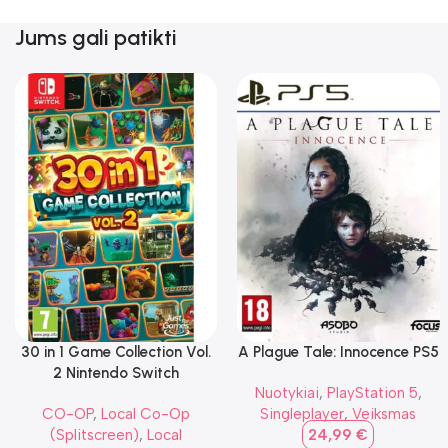
Jums gali patikti
30 in 1 Game Collection Vol.
A Plague Tale: Innocence PS5
2 Nintendo Switch
Nuotykiai
,
PlayStation 5
,
CO-OP
,
Local Co-Op
Singleplayer
,
Veiksmas
(Splitscreen)
,
Local
24,99
€