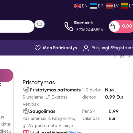
EN
ET
LV
L
Skambinti
0,0
+
37062448556
Man Patinkantys
Prisijungti/registruot
Pristatymas
f
Pristatymas paštomatu
1-3 darbo
Nuo
Siunčiame: LP Express,
dienos
0,99 Eur
Venipak
Saugojimas
Per 24
0,99
us
Pasiėmimas iš Fabijoniškių
valandas
Eur
nkimai
g. 2A. paštomato Vilniuje
tikėtų
14 d. gražinimas*
Plačiau