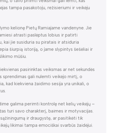
ių, o tavo priimti veiksmai gali lemti, kas
idėjas tampa pasakotoju, režisieriumi ir veikėju
ardymo kelionę Pietų Ramiajame vandenyne. Jie
miesi atrasti paslėptus lobius ir patirti
kai jie susiduria su piratais ir atsiduria
lepia šiurpią istoriją, o jame slypintys šešėliai ir
šlikimo mūšiu.
iekvienas pasirinktas veiksmas ar net sekundės
as sprendimas gali nulemti veikėjo mirtį, o
a, kad kiekviena žaidimo sesija yra unikali, o
tus.
dime galima perimti kontrolę net kelių veikėjų –
žas turi savo charakterį, baimes ir motyvacijas.
sąžiningumą ir draugystę, ar pasitikėti tik
ikėjų likimai tampa emociškai svarbūs žaidėjui.