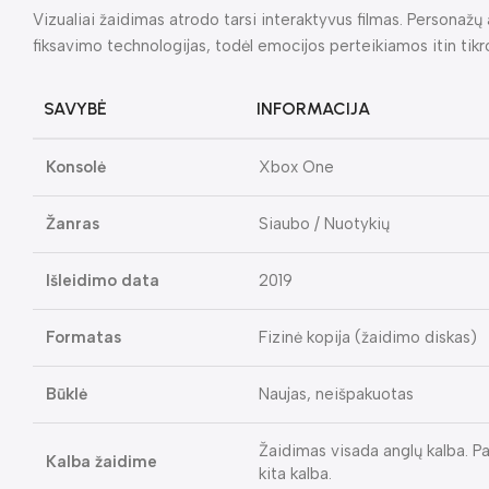
Vizualiai žaidimas atrodo tarsi interaktyvus filmas. Personaž
fiksavimo technologijas, todėl emocijos perteikiamos itin tikro
SAVYBĖ
INFORMACIJA
Konsolė
Xbox One
Žanras
Siaubo / Nuotykių
Išleidimo data
2019
Formatas
Fizinė kopija (žaidimo diskas)
Būklė
Naujas, neišpakuotas
Žaidimas visada anglų kalba. Pa
Kalba žaidime
kita kalba.