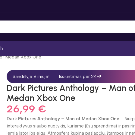
ch
n of Medan Xbox One
Sandėlyje Vilniuje!
Išsiuntimas per 24H!
Dark Pictures Anthology – Man o
Medan Xbox One
26,99
€
Dark Pictures Anthology – Man of Medan Xbox One
– šiurp
interaktyvus siaubo nuotykis, kuriame jūsų sprendimai ir pasiri
lemia istorijos eigą. Atmosfera kupina paslapčių, įtampos ir ne