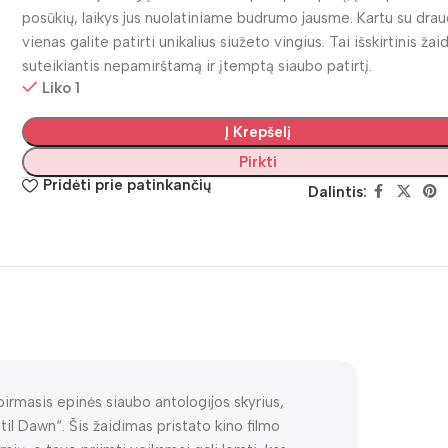
posūkių, laikys jus nuolatiniame budrumo jausme. Kartu su drau
vienas galite patirti unikalius siužeto vingius. Tai išskirtinis žai
suteikiantis nepamirštamą ir įtemptą siaubo patirtį.
Liko 1
Į Krepšelį
Pirkti
Pridėti prie patinkančių
Dalintis:
pirmasis epinės siaubo antologijos skyrius,
il Dawn“. Šis žaidimas pristato kino filmo