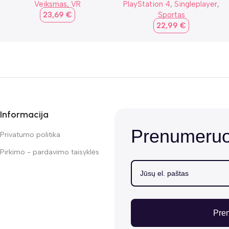
Veiksmas
,
VR
PlayStation 4
,
Singleplayer
,
23,69
€
Sportas
22,99
€
Informacija
Prenumeruok
Privatumo politika
Pirkimo - pardavimo taisyklės
Pre