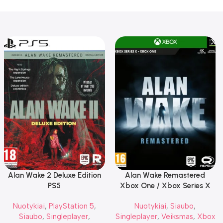
Alan Wake 2 Deluxe Edition
Alan Wake Remastered
PS5
Xbox One / Xbox Series X
Nuotykiai
,
PlayStation 5
,
Nuotykiai
,
Siaubo
,
Siaubo
,
Singleplayer
,
Singleplayer
,
Veiksmas
,
Xbox