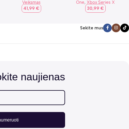
Veiksmas
One
,
Xbox Series X
41,99
€
30,99
€
Sekite mus
ite naujienas
numeruoti