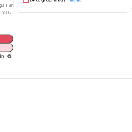
gais ar
dimas,