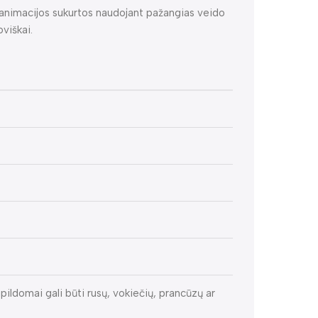
ų animacijos sukurtos naudojant pažangias veido
viškai.
pildomai gali būti rusų, vokiečių, prancūzų ar