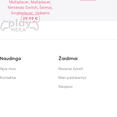
Multiplayer
,
Multiplayer
,
Nintendo Switch
,
Šeimai
,
Singleplayer
,
Vaikams
29,99
€
Naudinga
Žaidimai
Apie mus
Nesenai žiūrėti
Kontaktai
Man patinkantys
Naujausi