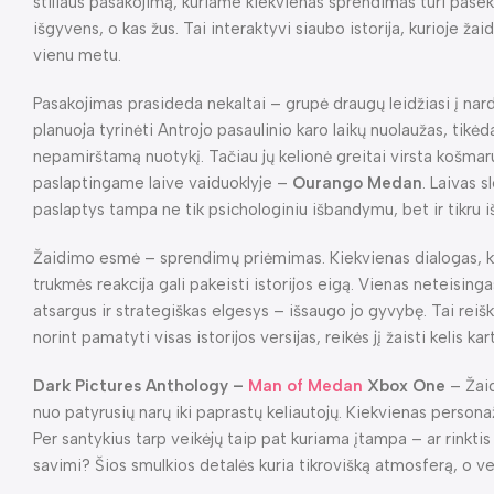
stiliaus pasakojimą, kuriame kiekvienas sprendimas turi pasekm
išgyvens, o kas žus. Tai interaktyvi siaubo istorija, kurioje ža
vienu metu.
Pasakojimas prasideda nekaltai – grupė draugų leidžiasi į n
planuoja tyrinėti Antrojo pasaulinio karo laikų nuolaužas, tikėda
nepamirštamą nuotykį. Tačiau jų kelionė greitai virsta košmaru, 
paslaptingame laive vaiduoklyje –
Ourango Medan
. Laivas s
paslaptys tampa ne tik psichologiniu išbandymu, bet ir tikru i
Žaidimo esmė – sprendimų priėmimas. Kiekvienas dialogas, k
trukmės reakcija gali pakeisti istorijos eigą. Vienas neteising
atsargus ir strategiškas elgesys – išsaugo jo gyvybę. Tai reiški
norint pamatyti visas istorijos versijas, reikės jį žaisti kelis kar
Dark Pictures Anthology –
Man of Medan
Xbox One
– Žai
nuo patyrusių narų iki paprastų keliautojų. Kiekvienas persona
Per santykius tarp veikėjų taip pat kuriama įtampa – ar rinktis 
savimi? Šios smulkios detalės kuria tikrovišką atmosferą, o ve