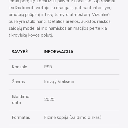
lemia pergalę. Local Multiplayer ir Local Co-Op režimai
leidžia kovoti vietoje su draugais, patiriant intensyvų
emocijų pliūpsnį ir tikrą turnyro atmosferą. Vizualinė
pusė yra stulbinanti. Detalios arenos, aukštos raiškos
žaidėjų modeliai ir dinamiškos animacijos perteikia
tikrovišką kovos pojūtį.
SAVYBĖ
INFORMACIJA
Konsolė
PS5
Žanras
Kovų / Veiksmo
Išleidimo
2025
data
Formatas
Fizinė kopija (žaidimo diskas)