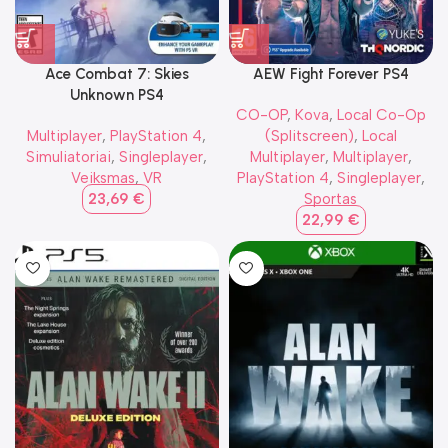
Ace Combat 7: Skies
AEW Fight Forever PS4
Unknown PS4
CO-OP
,
Kova
,
Local Co-Op
Multiplayer
,
PlayStation 4
,
(Splitscreen)
,
Local
Simuliatoriai
,
Singleplayer
,
Multiplayer
,
Multiplayer
,
Veiksmas
,
VR
PlayStation 4
,
Singleplayer
,
23,69
€
Sportas
22,99
€