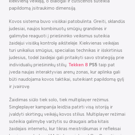
kiekvieną veikėją, o dialogai ir cutscenos suteikia
papildomą įsitraukimo dimensiją.
Kovos sistema buvo visiškai patobulinta. Greiti, sklandūs
judesiai, naujos kombinuotų smūgių grandinės ir
galimybė reaguoti į priešininko veiksmus suteikia
žaidėjui visišką kontrolę aikštelėje. Kiekvienas veikėjas
turi unikalius smūgius, specialias technikas ir išskirtinius
judesius, todėl žaidėjai gali pritaikyti savo strategiją prie
individualių priešininkų stilių.
Tekken 8
PS5
taip pat
įveda naujas interaktyvias arenų zonas, kur aplinka gali
būti naudojama kovos taktikai, suteikiant papildomą gylį
ir įvairovę.
Žaidimas siūlo tiek solo, tiek multiplayer režimus.
Singleplayer kampanija leidžia patirti visą istoriją ir
įvaldyti skirtingų veikėjų kovos stilius. Multiplayer režimai
suteikia galimybę varžytis su draugais arba kitais
žaidėjais internetu, kur tikras meistriškumas ir refleksai