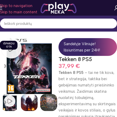
Skip to navigation
Skip to main content
Pradžia
Žaidimo žanras
Veiksmas
Sandėlyje Vilniuje!
IŠPARDU
OTA
Išsiuntimas per 24H!
Tekken 8 PS5
37,99
€
Tekken 8 PS5
– tai ne tik kova,
bet ir strategija, taktika bei
gebėjimas numatyti priešininko
veiksmus. Žaidimas skatina
nuolatinį tobulėjimą,
eksperimentavimą su skirtingais
veikėjais ir kovos stiliais, o gylus
pasakojimas sukuria įtraukiančią