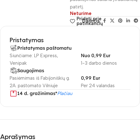
patirtį.
Neturime
Pridėti prie
Dalintis:
patinkančių
Pristatymas
Pristatymas paštomatu
Siunčiame: LP Express,
Nuo 0,99 Eur
Venipak
1-3 darbo dienos
Saugojimas
Pasiėmimas iš Fabijoniškių g.
0,99 Eur
2A. paštomato Vilniuje
Per 24 valandas
14 d. gražinimas*
Plačiau
Aprašymas