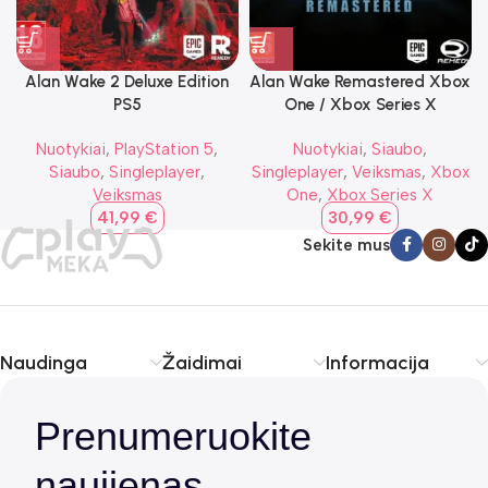
Alan Wake 2 Deluxe Edition
Alan Wake Remastered Xbox
PS5
One / Xbox Series X
Nuotykiai
,
PlayStation 5
,
Nuotykiai
,
Siaubo
,
Siaubo
,
Singleplayer
,
Singleplayer
,
Veiksmas
,
Xbox
Veiksmas
One
,
Xbox Series X
41,99
€
30,99
€
Sekite mus
Naudinga
Žaidimai
Informacija
Prenumeruokite
naujienas