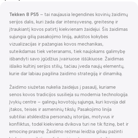
Tekken 8 PS5
– tai naujausia legendinės kovinių žaidimų
serijos dalis, kuri žada dar intensyvesnę, greitesnę ir
įtraukiantį kovos patirtį kiekvienam žaidėjui. Šis žaidimas
sujungia gilią pasakojimo liniją, aukštos kokybės
vizualizacijas ir pažangias kovos mechanikas,
suteikdamas tiek veteranams, tiek naujokams galimybę
išbandyti savo įgūdžius įvairiuose iššūkiuose. Žaidimas
išlaiko kultinį serijos stilių, tačiau įveda naujų elementų,
kurie dar labiau pagilina žaidimo strategiją ir dinamiką.
Žaidimo siužetas nukelia žaidėjus į pasaulį, kuriame
senos kovos tradicijos susilieja su modernia technologija.
Įvykių centre – galingų kovotojų sąjunga, kuri kovoja dėl
įtakos, teisės ir asmeninių tikslų. Pasakojimo linija
subtiliai atskleidžia personažų istorijas, motyvus ir
konfliktus, todėl kiekviena dvikova turi ne tik fizinę, bet ir
emocinę prasmę. Žaidimo režimai leidžia giliau pažinti