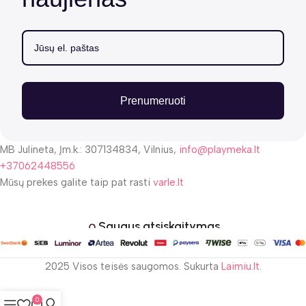
Prenumeruoti
MB Julineta, Įm.k.: 307134834, Vilnius,
info@playmeka.lt
+37062448556
Mūsų prekes galite taip pat rasti
varle.lt
Saugus atsiskaitymas
2025 Visos teisės saugomos. Sukurta
Laimiu.lt
.
0