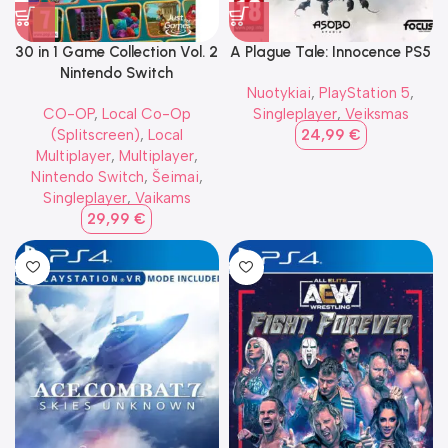
30 in 1 Game Collection Vol. 2
A Plague Tale: Innocence PS5
Nintendo Switch
Nuotykiai
,
PlayStation 5
,
CO-OP
,
Local Co-Op
Singleplayer
,
Veiksmas
(Splitscreen)
,
Local
24,99
€
Multiplayer
,
Multiplayer
,
Nintendo Switch
,
Šeimai
,
Singleplayer
,
Vaikams
29,99
€