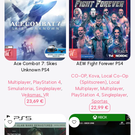
Ace Combat 7: Skies
AEW Fight Forever PS4
Unknown PS4
CO-OP
,
Kova
,
Local Co-Op
Multiplayer
,
PlayStation 4
,
(Splitscreen)
,
Local
Simuliatoriai
,
Singleplayer
,
Multiplayer
,
Multiplayer
,
Veiksmas
,
VR
PlayStation 4
,
Singleplayer
,
23,69
€
Sportas
22,99
€