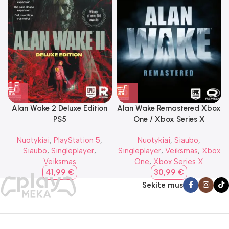
Alan Wake 2 Deluxe Edition
Alan Wake Remastered Xbox
PS5
One / Xbox Series X
Nuotykiai
,
PlayStation 5
,
Nuotykiai
,
Siaubo
,
Siaubo
,
Singleplayer
,
Singleplayer
,
Veiksmas
,
Xbox
Veiksmas
One
,
Xbox Series X
41,99
€
30,99
€
Sekite mus