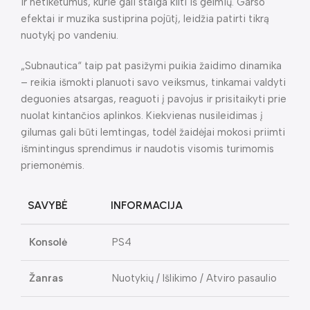
ir netikėtumus, kurie gali staiga kilti iš gelmių. Garso
efektai ir muzika sustiprina pojūtį, leidžia patirti tikrą
nuotykį po vandeniu.
„Subnautica“ taip pat pasižymi puikia žaidimo dinamika
– reikia išmokti planuoti savo veiksmus, tinkamai valdyti
deguonies atsargas, reaguoti į pavojus ir prisitaikyti prie
nuolat kintančios aplinkos. Kiekvienas nusileidimas į
gilumas gali būti lemtingas, todėl žaidėjai mokosi priimti
išmintingus sprendimus ir naudotis visomis turimomis
priemonėmis.
SAVYBĖ
INFORMACIJA
Konsolė
PS4
Žanras
Nuotykių / Išlikimo / Atviro pasaulio