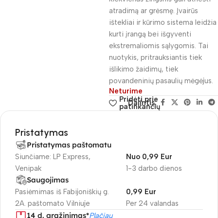
atradimą ar grėsmę. Įvairūs
ištekliai ir kūrimo sistema leidžia
kurti įrangą bei išgyventi
ekstremaliomis sąlygomis. Tai
nuotykis, pritrauksiantis tiek
išlikimo žaidimų, tiek
povandeninių pasaulių mėgėjus.
Neturime
Pridėti prie
Dalintis:
patinkančių
Pristatymas
Pristatymas paštomatu
Siunčiame: LP Express,
Nuo 0,99 Eur
Venipak
1-3 darbo dienos
Saugojimas
Pasiėmimas iš Fabijoniškių g.
0,99 Eur
2A. paštomato Vilniuje
Per 24 valandas
14 d. gražinimas*
Plačiau