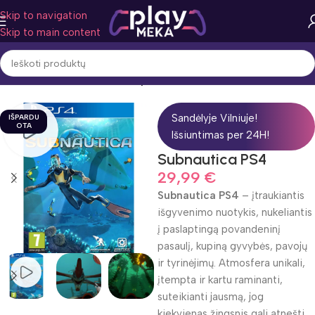
Skip to navigation
Skip to main content
Pradžia
Žaidimo žanras
Nuotykiai
Sandėlyje Vilniuje!
IŠPARDU
OTA
Išsiuntimas per 24H!
Subnautica PS4
29,99
€
Subnautica PS4
– įtraukiantis
išgyvenimo nuotykis, nukeliantis
į paslaptingą povandeninį
pasaulį, kupiną gyvybės, pavojų
ir tyrinėjimų. Atmosfera unikali,
įtempta ir kartu raminanti,
suteikianti jausmą, jog
kiekvienas žingsnis gali atnešti