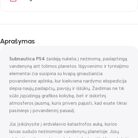
Aprašymas
Subnautica PS4
žaidėją nukelia į nežinomą, paslaptingą
vandenyną ant tolimos planetos. Išgyvenimo ir tyrinėjimo
elementai čia susipina su kvapą gniaužiančia
povandenine aplinka, kur kiekviena nardymo ekspedicija
slepia naujų paslapčių, pavojų ir iššūkių. Žaidimas ne tik
siūlo įspūdingą grafikos kokybę, bet ir išskirtinį
atmosferos jausmą, kuris privers pajusti, kad esate tikrai
pasinėręs į povandeninį pasaulį.
Jūs įsikūnysite į erdvėlaivio katastrofos auką, kurios
laivas sudužo nežinomoje vandenynų planetoje. Jūsų