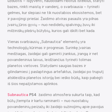
užduotis – išgyventi, naudodami ribotus išteklius, statyti
bazes, rinkti maistą ir vandenį, o svarbiausia – tyrinėti
gelmes, kur slepiasi ne tik nuostabios ekosistemos, bet
ir pavojingi priešai. Žaidimo atviras pasaulis yra pilnas
įvairių jūros gyvių – nuo nedidelių spalvingų žuvų iki
milžiniškų plėšrių būtybių, kurios gali iškilti bet kada.
Vienas svarbiausių „Subnautica“ elementų yra
technologijų kūrimas ir progresas. Surinkę įvairias
medžiagas, žaidėjai gali gaminti įrankius, įrangą ir net
povandeninius laivus, leidžiančius tyrinėti tolimas
planetos vietoves. Statydami saugias bazes ir
gilindamiesi į paslaptingus artefaktus, žaidėjai po truputį
atskleidžia planetos istoriją bei ieško būdų, kaip pabėgti
iš šios nepažįstamos aplinkos.
Subnautica
PS4
žaidimo atmosfera sukurta taip, kad
būtų įtempta ir kartu raminanti – nuo nuostabių
povandeninių peizažų iki žaidėjo sužinojimų apie pavojus