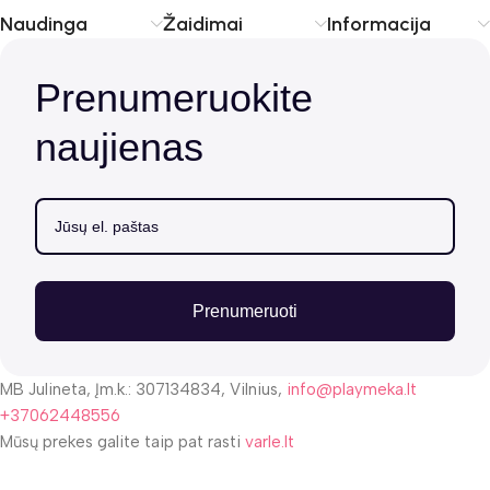
Naudinga
Žaidimai
Informacija
Prenumeruokite
naujienas
Prenumeruoti
MB Julineta, Įm.k.: 307134834, Vilnius,
info@playmeka.lt
+37062448556
Mūsų prekes galite taip pat rasti
varle.lt