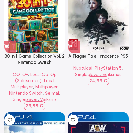
30 in 1 Game Collection Vol. 2
A Plague Tale: Innocence PS5
Nintendo Switch
Nuotykiai
,
PlayStation 5
,
CO-OP
,
Local Co-Op
Singleplayer
,
Veiksmas
(Splitscreen)
,
Local
24,99
€
Multiplayer
,
Multiplayer
,
Nintendo Switch
,
Šeimai
,
Singleplayer
,
Vaikams
29,99
€