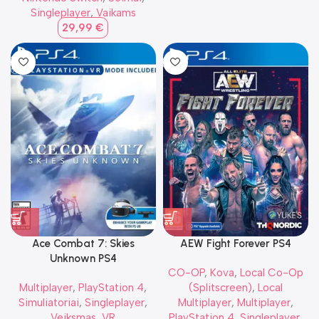
Singleplayer
,
Vaikams
29,99
€
Ace Combat 7: Skies
AEW Fight Forever PS4
Unknown PS4
CO-OP
,
Kova
,
Local Co-Op
Multiplayer
,
PlayStation 4
,
(Splitscreen)
,
Local
Simuliatoriai
,
Singleplayer
,
Multiplayer
,
Multiplayer
,
Veiksmas
,
VR
PlayStation 4
,
Singleplayer
,