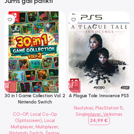
Jums gali patikti
30 in 1 Game Collection Vol. 2
A Plague Tale: Innocence PS5
Nintendo Switch
Nuotykiai
,
PlayStation 5
,
CO-OP
,
Local Co-Op
Singleplayer
,
Veiksmas
(Splitscreen)
,
Local
24,99
€
Multiplayer
,
Multiplayer
,
Nintendo Switch
,
Šeimai
,