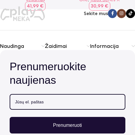
41,99
€
30,99
€
Sekite mus
Naudinga
Žaidimai
Informacija
Prenumeruokite
naujienas
Prenumeruoti