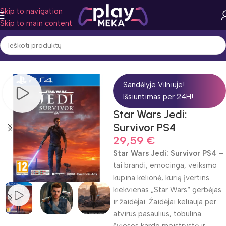
Skip to navigation
Skip to main content
Pradžia
Žaidimo žanras
Veiksmas
Sandėlyje Vilniuje!
Išsiuntimas per 24H!
Star Wars Jedi:
Survivor PS4
29,59
€
Star Wars Jedi: Survivor PS4
–
tai brandi, emocinga, veiksmo
kupina kelionė, kurią įvertins
kiekvienas „Star Wars“ gerbėjas
ir žaidėjai. Žaidėjai keliauja per
atvirus pasaulius, tobulina