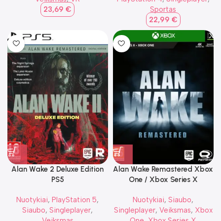
23,69
€
Sportas
22,99
€
Alan Wake 2 Deluxe Edition
Alan Wake Remastered Xbox
PS5
One / Xbox Series X
Nuotykiai
,
PlayStation 5
,
Nuotykiai
,
Siaubo
,
Siaubo
,
Singleplayer
,
Singleplayer
,
Veiksmas
,
Xbox
Veiksmas
One
,
Xbox Series X