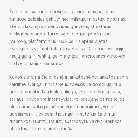
Žaidimas išsiskiria didesniais, atviresniais pasauliais,
kuriuose žaidėjas gali tyrinėti miškus, miestus, dykumas,
ateivių kolonijas ir senovines griuvėsių struktūras.
Kiekviena planeta turi savą ekologiją, priešų tipų
įvairovę, platforminius iššūkius ir slaptas vietas.
Tyrinėjimas yra natūraliai susietas su Cal progresu: įgijus
naujų galių ir įrankių, galima grįžti į ankstesnes vietoves
ir atverti naujus maršrutus.
Kovos sistema čia gilesnė ir lankstesnė nei ankstesniame
žaidime. Cal gali rinktis kelis šviesos kardo stilius, nuo
greito dvigubo kardo iki galingo, lėtesnio dviejų rankų
stiliaus. Kovos yra intensyvios, reikalaujančios reakcijos,
blokavimo, laiko pojūčio ir jėgos naudojimo. „Force“
gebėjimai – tiek seni, tiek nauji – suteikia žaidimui
dinamikos: stumti, traukti, sustabdyti, valdyti aplinkos
objektus ir manipuliuoti priešais.