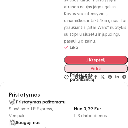
šviesos kardo meistrystę ir
atranda naujas jėgos galias.
Kovos yra intensyvios,
dinamiškos ir taktiškai gilios. Tai
įtraukiantis „Star Wars“ nuotykis
su stipriu siužetu ir įspūdingu
pasaulių dizainu.
Liko 1
Į Krepšelį
Pirkti
Pridėti prie
Dalintis:
patinkančių
Pristatymas
Pristatymas paštomatu
Siunčiame: LP Express,
Nuo 0,99 Eur
Venipak
1-3 darbo dienos
Saugojimas