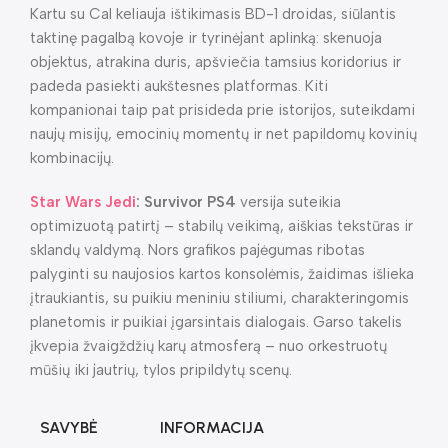
Kartu su Cal keliauja ištikimasis BD-1 droidas, siūlantis
taktinę pagalbą kovoje ir tyrinėjant aplinką: skenuoja
objektus, atrakina duris, apšviečia tamsius koridorius ir
padeda pasiekti aukštesnes platformas. Kiti
kompanionai taip pat prisideda prie istorijos, suteikdami
naujų misijų, emocinių momentų ir net papildomų kovinių
kombinacijų.
Star Wars Jedi
: Survivor PS4
versija suteikia
optimizuotą patirtį – stabilų veikimą, aiškias tekstūras ir
sklandų valdymą. Nors grafikos pajėgumas ribotas
palyginti su naujosios kartos konsolėmis, žaidimas išlieka
įtraukiantis, su puikiu meniniu stiliumi, charakteringomis
planetomis ir puikiai įgarsintais dialogais. Garso takelis
įkvepia žvaigždžių karų atmosferą – nuo orkestruotų
mūšių iki jautrių, tylos pripildytų scenų.
SAVYBĖ
INFORMACIJA