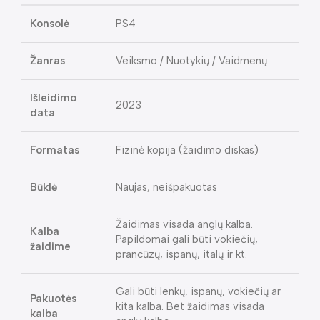
Konsolė
PS4
Žanras
Veiksmo / Nuotykių / Vaidmenų
Išleidimo
2023
data
Formatas
Fizinė kopija (žaidimo diskas)
Būklė
Naujas, neišpakuotas
Žaidimas visada anglų kalba.
Kalba
Papildomai gali būti vokiečių,
žaidime
prancūzų, ispanų, italų ir kt.
Gali būti lenkų, ispanų, vokiečių ar
Pakuotės
kita kalba. Bet žaidimas visada
kalba