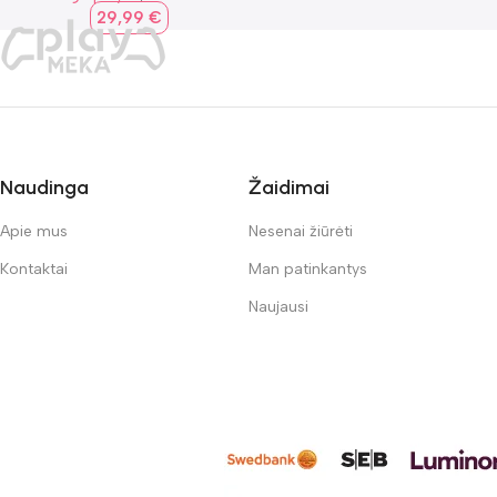
29,99
€
Naudinga
Žaidimai
Apie mus
Nesenai žiūrėti
Kontaktai
Man patinkantys
Naujausi