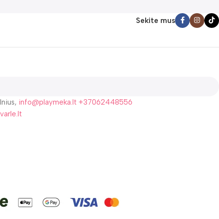
Sekite mus
lnius,
info@playmeka.lt
+37062448556
varle.lt