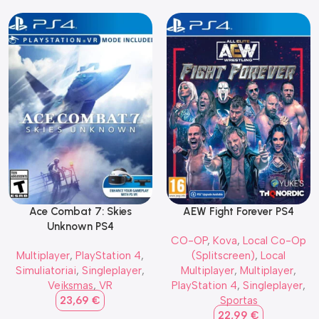
Ace Combat 7: Skies
AEW Fight Forever PS4
Unknown PS4
CO-OP
,
Kova
,
Local Co-Op
Multiplayer
,
PlayStation 4
,
(Splitscreen)
,
Local
Simuliatoriai
,
Singleplayer
,
Multiplayer
,
Multiplayer
,
Veiksmas
,
VR
PlayStation 4
,
Singleplayer
,
23,69
€
Sportas
22,99
€