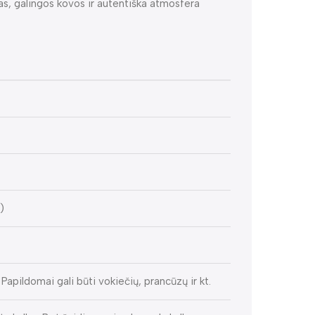
as, galingos kovos ir autentiška atmosfera
)
Papildomai gali būti vokiečių, prancūzų ir kt.