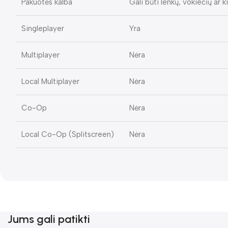
Pakuotės kalba
Gali būti lenkų, vokiečių ar 
Singleplayer
Yra
Multiplayer
Nėra
Local Multiplayer
Nėra
Co-Op
Nėra
Local Co-Op (Splitscreen)
Nėra
Jums gali patikti