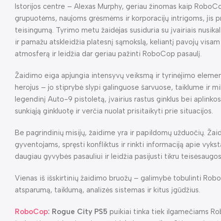
Istorijos centre – Alexas Murphy, geriau žinomas kaip RoboC
grupuotėms, naujoms grėsmėms ir korporacijų intrigoms, jis pri
teisingumą. Tyrimo metu žaidėjas susiduria su įvairiais nusika
ir pamažu atskleidžia platesnį sąmokslą, keliantį pavojų visam
atmosferą ir leidžia dar geriau pažinti RoboCop pasaulį.
Žaidimo eiga apjungia intensyvų veiksmą ir tyrinėjimo eleme
herojus – jo stiprybė slypi galinguose šarvuose, taiklume ir m
legendinį Auto-9 pistoletą, įvairius rastus ginklus bei aplinko
sunkiąją ginkluotę ir verčia nuolat prisitaikyti prie situacijos.
Be pagrindinių misijų, žaidime yra ir papildomų užduočių. Žaid
gyventojams, spręsti konfliktus ir rinkti informaciją apie vyks
daugiau gyvybės pasauliui ir leidžia pasijusti tikru teisėsaugo
Vienas iš išskirtinių žaidimo bruožų – galimybė tobulinti Rob
atsparumą, taiklumą, analizės sistemas ir kitus įgūdžius.
RoboCop
: Rogue City PS5
puikiai tinka tiek ilgamečiams R