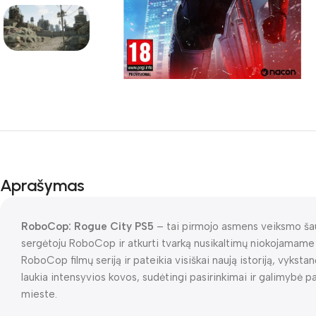
Aprašymas
RoboCop: Rogue City PS5
– tai pirmojo asmens veiksmo šaud
sergėtoju RoboCop ir atkurti tvarką nusikaltimų niokojamame 
RoboCop filmų seriją ir pateikia visiškai naują istoriją, vykstanč
laukia intensyvios kovos, sudėtingi pasirinkimai ir galimybė
mieste.