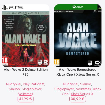
Alan Wake 2 Deluxe Edition
Alan Wake Remastered
PS5
Xbox One / Xbox Series X
Nuotykiai
,
PlayStation 5
,
Nuotykiai
,
Siaubo
,
Siaubo
,
Singleplayer
,
Singleplayer
,
Veiksmas
,
Xbox
Veiksmas
One
,
Xbox Series X
41,99
€
30,99
€