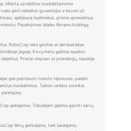
op. Miestą užvaldžius nusikalstamoms
valo ginti nekaltus gyventojus ir kovoti už
ltimais, apklausia liudininkus, priima sprendimus
 miestui. Pasakojimas išlaiko filmams būdingą
ntus. RoboCop nėra greitas ar akrobatiškas
ilžiniškoje jėgoje. Kovų metu galima naudoti
s objektus. Priešai slepiasi už priedangų, naudoja
ėjai gali patruliuoti miesto rajonuose, padėti
tančius nusikaltimus. Tokios veiklos suteikia
s pareigūnu.
oCop gebėjimus. Tobulėjant galima gerinti šarvų
oboCop filmų gerbėjams, tiek žaidėjams,