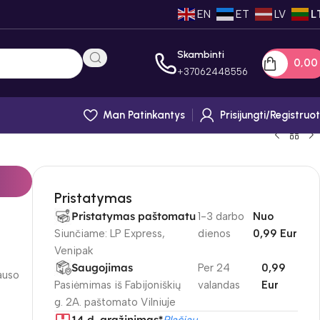
EN
ET
LV
L
Skambinti
0,0
+
37062448556
Man Patinkantys
Prisijungti/registruot
Pristatymas
Pristatymas paštomatu
1-3 darbo
Nuo
Siunčiame: LP Express,
dienos
0,99 Eur
Venipak
Saugojimas
Per 24
0,99
auso
Pasiėmimas iš Fabijoniškių
valandas
Eur
g. 2A. paštomato Vilniuje
14 d. gražinimas*
Plačiau