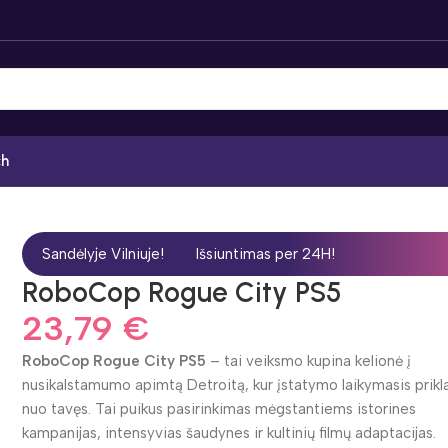
ch
Sandėlyje Vilniuje!
Išsiuntimas per 24H!
RoboCop Rogue City PS5
23,79
€
RoboCop Rogue City PS5
– tai veiksmo kupina kelionė į
nusikalstamumo apimtą Detroitą, kur įstatymo laikymasis prikl
nuo tavęs. Tai puikus pasirinkimas mėgstantiems istorines
kampanijas, intensyvias šaudynes ir kultinių filmų adaptacijas.