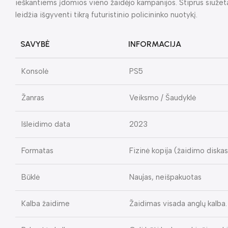
ieškantiems įdomios vieno žaidėjo kampanijos. Stiprus siužet
leidžia išgyventi tikrą futuristinio policininko nuotykį.
SAVYBĖ
INFORMACIJA
Konsolė
PS5
Žanras
Veiksmo / Šaudyklė
Išleidimo data
2023
Formatas
Fizinė kopija (žaidimo diskas
Būklė
Naujas, neišpakuotas
Kalba žaidime
Žaidimas visada anglų kalba. 