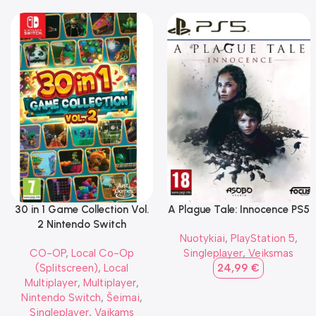
30 in 1 Game Collection Vol.
A Plague Tale: Innocence PS5
2 Nintendo Switch
Nuotykiai
,
PlayStation 5
,
CO-OP
,
Local Co-Op
Singleplayer
,
Veiksmas
(Splitscreen)
,
Local
24,99
€
Multiplayer
,
Multiplayer
,
Nintendo Switch
,
Šeimai
,
Singleplayer
,
Vaikams