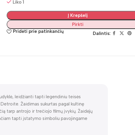
Liko 1
Į Krepšelį
Pirkti
Pridėti prie patinkančių
Dalintis:
yklė, leidžianti tapti legendiniu teisės
Detroite. Žaidimas sukurtas pagal kultinę
ią tarp antrojo ir trečiojo filmų įvykių. Žaidėjų
 pačiam tapti įstatymo simboliu pavojingame