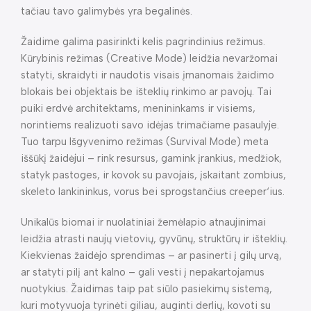
tačiau tavo galimybės yra begalinės.
Žaidime galima pasirinkti kelis pagrindinius režimus.
Kūrybinis režimas (Creative Mode) leidžia nevaržomai
statyti, skraidyti ir naudotis visais įmanomais žaidimo
blokais bei objektais be išteklių rinkimo ar pavojų. Tai
puiki erdvė architektams, menininkams ir visiems,
norintiems realizuoti savo idėjas trimačiame pasaulyje.
Tuo tarpu Išgyvenimo režimas (Survival Mode) meta
iššūkį žaidėjui – rink resursus, gamink įrankius, medžiok,
statyk pastoges, ir kovok su pavojais, įskaitant zombius,
skeleto lankininkus, vorus bei sprogstančius creeper‘ius.
Unikalūs biomai ir nuolatiniai žemėlapio atnaujinimai
leidžia atrasti naujų vietovių, gyvūnų, struktūrų ir išteklių.
Kiekvienas žaidėjo sprendimas – ar pasinerti į gilų urvą,
ar statyti pilį ant kalno – gali vesti į nepakartojamus
nuotykius. Žaidimas taip pat siūlo pasiekimų sistemą,
kuri motyvuoja tyrinėti giliau, auginti derlių, kovoti su