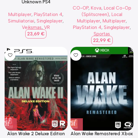
Unknown PS4
CO-OP
,
Kova
,
Local Co-Op
Multiplayer
,
PlayStation 4
,
(Splitscreen)
,
Local
Simuliatoriai
,
Singleplayer
,
Multiplayer
,
Multiplayer
,
Veiksmas
,
VR
PlayStation 4
,
Singleplayer
,
23,69
€
Sportas
22,99
€
Alan Wake 2 Deluxe Edition
Alan Wake Remastered Xbox