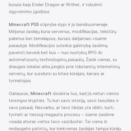
bosais kaip Ender Dragon ar Wither, ir tobulinti
išgyvenimo įgūdžius.
Minecraft PS5
stiprybė slypi ir jo bendruomenėje.
Milijonai žaidėjų kuria serverius, modifikacijas, tekstūrų
paketus bei žemėlapius, kuriais dalijamasi visame
pasaulyje. Modifikacijos suteikia galimybę žaidimą
paversti beveik bet kuo – nuo nuotykių RPG iki
automatizuotų technologinių pasaulių. Žaisk vienas, su
draugais lokaliai arba jungkis prie tūkstančių internetinių
serverių, kur susidursi su kitais kūrėjais, kariais ar
tyrinėtojais.
Galiausiai,
Minecraft
išsiskiria tuo, kad jis neturi vienos
teisingos krypties. Tu kuri savo istoriją, savo taisykles ir
savo pasaulį. Nesvarbu, ar tavo tikslas yra išlikti, kurti,
tyrinėti ar tiesiog mėgautis procesu – šiame žaidime
visada atsiras vietos tavo vaizduotei. Tai viena iš
nedaugelio patirčių, kur kiekvienas žaidėjas tampa kūrėju.