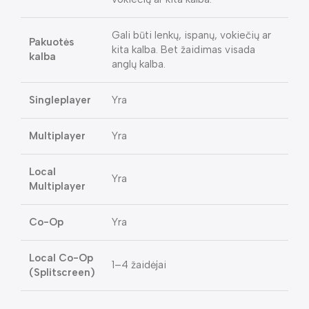
Gali būti lenkų, ispanų, vokiečių ar
Pakuotės
kita kalba. Bet žaidimas visada
kalba
anglų kalba.
Singleplayer
Yra
Multiplayer
Yra
Local
Yra
Multiplayer
Co-Op
Yra
Local Co-Op
1–4 žaidėjai
(Splitscreen)