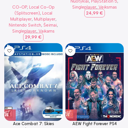
Nuotykiai
,
PlayStation 5
,
CO-OP
,
Local Co-Op
Singleplayer
,
Veiksmas
(Splitscreen)
,
Local
24,99
€
Multiplayer
,
Multiplayer
,
Nintendo Switch
,
Šeimai
,
Singleplayer
,
Vaikams
29,99
€
Ace Combat 7: Skies
AEW Fight Forever PS4