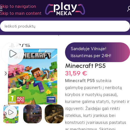
Skip to navigation
Skip to main content
Pradžia
Žaidimo žanras
Nuotykiai
Sandėlyje Vilniuje!
Išsiuntimas per 24H!
Minecraft PS5
31,59
€
Minecraft PS5
suteikia
galimybę pasinerti į neribotą
kūrybos ir nuotykių pasaulį,
kuriame galima statyti, tyrinėti ir
išgyventi. Žaidėjai gali rinkti
išteklius, kurti įrankius bei
konstruoti įvairiausius pastatus
ar mechanizmus. Skirtingi