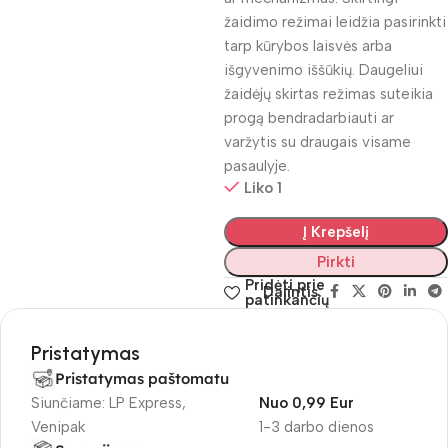
žaidimo režimai leidžia pasirinkti
tarp kūrybos laisvės arba
išgyvenimo iššūkių. Daugeliui
žaidėjų skirtas režimas suteikia
progą bendradarbiauti ar
varžytis su draugais visame
pasaulyje.
Liko 1
Į Krepšelį
Pirkti
Pridėti prie
Dalintis:
patinkančių
Pristatymas
Pristatymas paštomatu
Siunčiame: LP Express,
Nuo 0,99 Eur
Venipak
1-3 darbo dienos