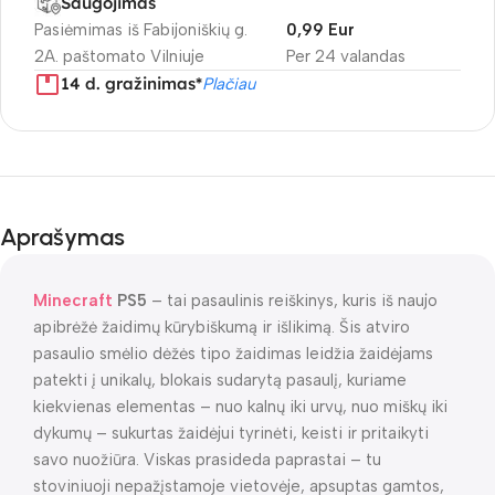
Saugojimas
Pasiėmimas iš Fabijoniškių g.
0,99 Eur
2A. paštomato Vilniuje
Per 24 valandas
14 d. gražinimas*
Plačiau
Aprašymas
Minecraft
PS5
– tai pasaulinis reiškinys, kuris iš naujo
apibrėžė žaidimų kūrybiškumą ir išlikimą. Šis atviro
pasaulio smėlio dėžės tipo žaidimas leidžia žaidėjams
patekti į unikalų, blokais sudarytą pasaulį, kuriame
kiekvienas elementas – nuo kalnų iki urvų, nuo miškų iki
dykumų – sukurtas žaidėjui tyrinėti, keisti ir pritaikyti
savo nuožiūra. Viskas prasideda paprastai – tu
stoviniuoji nepažįstamoje vietovėje, apsuptas gamtos,