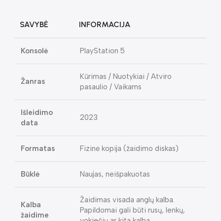
SAVYBĖ
INFORMACIJA
Konsolė
PlayStation 5
Kūrimas / Nuotykiai / Atviro
Žanras
pasaulio / Vaikams
Išleidimo
2023
data
Formatas
Fizinė kopija (žaidimo diskas)
Būklė
Naujas, neišpakuotas
Žaidimas visada anglų kalba.
Kalba
Papildomai gali būti rusų, lenkų,
žaidime
vokiečių ar kita kalba.