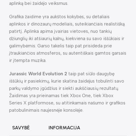
aplinką bei žaidėjo veiksmus.
Grafika žaidime yra aukštos kokybės, su detaliais
aplinkos ir dinozaurų modeliais, suteikiančiais realistišką
patirtį. Aplinka apima įvairias vietoves, nuo tankių
džiunglių iki atšiaurių kalnų, kiekviena su savo iššūkiais ir
galimybėmis. Garso takelis taip pat prisideda prie
įtraukiančios atmosferos, su autentiškais gamtos garsais
ir įtempta muzika.
Jurassic World Evolution 2
taip pat siūlo daugybę
iššūkių ir pasiekimų, kurie skatina žaidėjus tobulinti savo
parkų valdymo įgūdžius ir siekti aukščiausių rezultatų.
Žaidimas yra prieinamas tiek Xbox One, tiek Xbox
Series X platformose, su atitinkamais našumo ir grafikos
patobulinimais naujesnėje konsolėje.
SAVYBĖ
INFORMACIJA