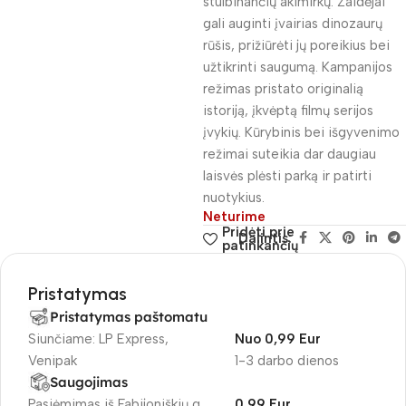
stulbinančių akimirkų. Žaidėjai
gali auginti įvairias dinozaurų
rūšis, prižiūrėti jų poreikius bei
užtikrinti saugumą. Kampanijos
režimas pristato originalią
istoriją, įkvėptą filmų serijos
įvykių. Kūrybinis bei išgyvenimo
režimai suteikia dar daugiau
laisvės plėsti parką ir patirti
nuotykius.
Neturime
Pridėti prie
Dalintis:
patinkančių
Pristatymas
Pristatymas paštomatu
Siunčiame: LP Express,
Nuo 0,99 Eur
Venipak
1-3 darbo dienos
Saugojimas
Pasiėmimas iš Fabijoniškių g.
0,99 Eur