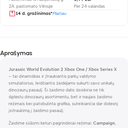
2A. paštomato Vilniuje
Per 24 valandas
14 d. gražinimas*
Plačiau
Aprašymas
Jurassic World Evolution 2 Xbox One / Xbox Series X
– tai dinamiškas ir įtraukiantis parkų valdymo
simuliatorius, leidžiantis žaidėjams sukurti savo unikalų
dinozaurų pasaulį. Ši žaidimo dalis išsiskiria ne tik
išplėstu dinozaurų asortimentu, bet ir naujais žaidimo
režimais bei patobulinta grafika, suteikiančia dar didesnį
įsitraukimą į žaidimo pasaulį.
Žaidime siūlomi keturi pagrindiniai režimai:
Campaign
,