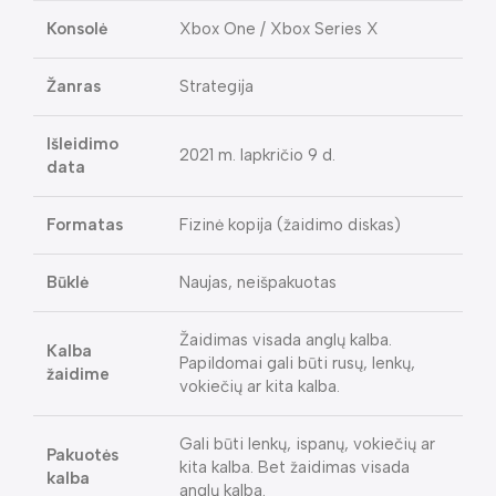
Konsolė
Xbox One / Xbox Series X
Žanras
Strategija
Išleidimo
2021 m. lapkričio 9 d.
data
Formatas
Fizinė kopija (žaidimo diskas)
Būklė
Naujas, neišpakuotas
Žaidimas visada anglų kalba.
Kalba
Papildomai gali būti rusų, lenkų,
žaidime
vokiečių ar kita kalba.
Gali būti lenkų, ispanų, vokiečių ar
Pakuotės
kita kalba. Bet žaidimas visada
kalba
anglų kalba.