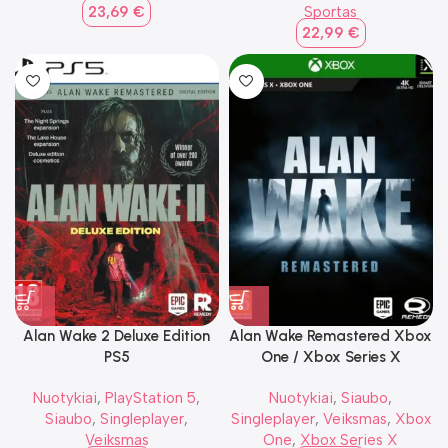
23,69
€
Sportas
22,99
€
Alan Wake 2 Deluxe Edition
Alan Wake Remastered Xbox
PS5
One / Xbox Series X
Nuotykiai
,
PlayStation 5
,
Nuotykiai
,
Siaubo
,
Siaubo
,
Singleplayer
,
Singleplayer
,
Veiksmas
,
Xbox
Veiksmas
One
,
Xbox Series X