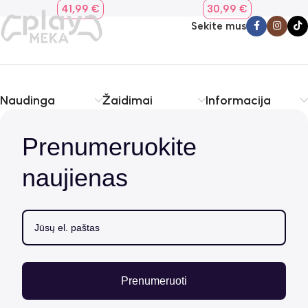
41,99
€
30,99
€
Sekite mus
Naudinga
Žaidimai
Informacija
Prenumeruokite
naujienas
Prenumeruoti