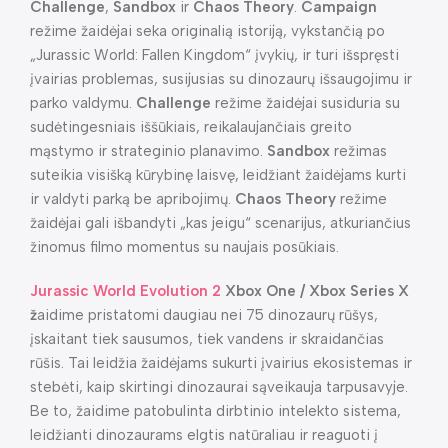
Challenge
,
Sandbox
ir
Chaos Theory
.
Campaign
režime žaidėjai seka originalią istoriją, vykstančią po
„Jurassic World: Fallen Kingdom“ įvykių, ir turi išspręsti
įvairias problemas, susijusias su dinozaurų išsaugojimu ir
parko valdymu.
Challenge
režime žaidėjai susiduria su
sudėtingesniais iššūkiais, reikalaujančiais greito
mąstymo ir strateginio planavimo.
Sandbox
režimas
suteikia visišką kūrybinę laisvę, leidžiant žaidėjams kurti
ir valdyti parką be apribojimų.
Chaos Theory
režime
žaidėjai gali išbandyti „kas jeigu“ scenarijus, atkuriančius
žinomus filmo momentus su naujais posūkiais.
Jurassic World Evolution 2
Xbox One / Xbox Series X
ž
aidime pristatomi daugiau nei 75 dinozaurų rūšys,
įskaitant tiek sausumos, tiek vandens ir skraidančias
rūšis. Tai leidžia žaidėjams sukurti įvairius ekosistemas ir
stebėti, kaip skirtingi dinozaurai sąveikauja tarpusavyje.
Be to, žaidime patobulinta dirbtinio intelekto sistema,
leidžianti dinozaurams elgtis natūraliau ir reaguoti į