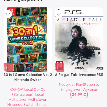
30 in 1 Game Collection Vol. 2
A Plague Tale: Innocence PS5
Nintendo Switch
Nuotykiai
,
PlayStation 5
,
CO-OP
,
Local Co-Op
Singleplayer
,
Veiksmas
(Splitscreen)
,
Local
24,99
€
Multiplayer
,
Multiplayer
,
Nintendo Switch
,
Šeimai
,