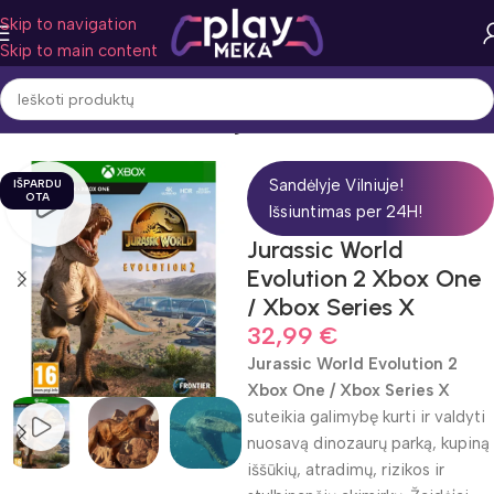
Skip to navigation
Skip to main content
Pradžia
Žaidimo žanras
Strateginiai
Sandėlyje Vilniuje!
IŠPARDU
OTA
Išsiuntimas per 24H!
Jurassic World
Evolution 2 Xbox One
/ Xbox Series X
32,99
€
Jurassic World Evolution 2
Xbox One / Xbox Series X
suteikia galimybę kurti ir valdyti
nuosavą dinozaurų parką, kupiną
iššūkių, atradimų, rizikos ir