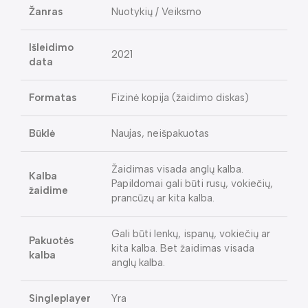
Žanras
Nuotykių / Veiksmo
Išleidimo
2021
data
Formatas
Fizinė kopija (žaidimo diskas)
Būklė
Naujas, neišpakuotas
Žaidimas visada anglų kalba.
Kalba
Papildomai gali būti rusų, vokiečių,
žaidime
prancūzų ar kita kalba.
Gali būti lenkų, ispanų, vokiečių ar
Pakuotės
kita kalba. Bet žaidimas visada
kalba
anglų kalba.
Singleplayer
Yra