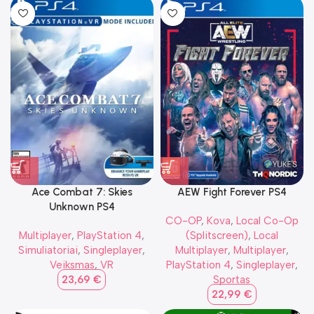
Ace Combat 7: Skies
AEW Fight Forever PS4
Unknown PS4
CO-OP
,
Kova
,
Local Co-Op
Multiplayer
,
PlayStation 4
,
(Splitscreen)
,
Local
Simuliatoriai
,
Singleplayer
,
Multiplayer
,
Multiplayer
,
Veiksmas
,
VR
PlayStation 4
,
Singleplayer
,
23,69
€
Sportas
22,99
€