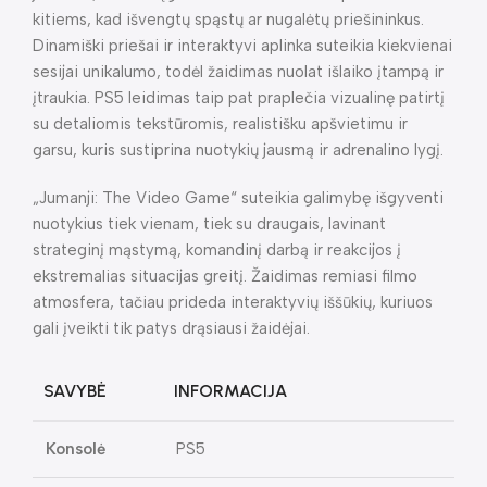
kitiems, kad išvengtų spąstų ar nugalėtų priešininkus.
Dinamiški priešai ir interaktyvi aplinka suteikia kiekvienai
sesijai unikalumo, todėl žaidimas nuolat išlaiko įtampą ir
įtraukia. PS5 leidimas taip pat praplečia vizualinę patirtį
su detaliomis tekstūromis, realistišku apšvietimu ir
garsu, kuris sustiprina nuotykių jausmą ir adrenalino lygį.
„Jumanji: The Video Game“ suteikia galimybę išgyventi
nuotykius tiek vienam, tiek su draugais, lavinant
strateginį mąstymą, komandinį darbą ir reakcijos į
ekstremalias situacijas greitį. Žaidimas remiasi filmo
atmosfera, tačiau prideda interaktyvių iššūkių, kuriuos
gali įveikti tik patys drąsiausi žaidėjai.
SAVYBĖ
INFORMACIJA
Konsolė
PS5