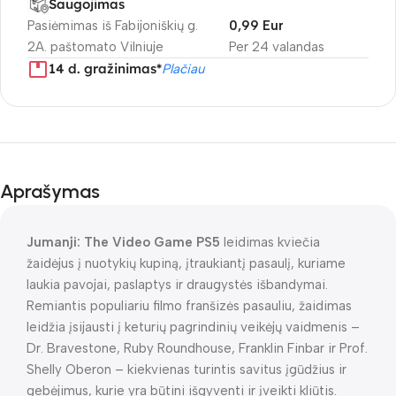
Saugojimas
Pasiėmimas iš Fabijoniškių g.
0,99 Eur
2A. paštomato Vilniuje
Per 24 valandas
14 d. gražinimas*
Plačiau
Aprašymas
Jumanji: The Video Game PS5
leidimas kviečia
žaidėjus į nuotykių kupiną, įtraukiantį pasaulį, kuriame
laukia pavojai, paslaptys ir draugystės išbandymai.
Remiantis populiariu filmo franšizės pasauliu, žaidimas
leidžia įsijausti į keturių pagrindinių veikėjų vaidmenis –
Dr. Bravestone, Ruby Roundhouse, Franklin Finbar ir Prof.
Shelly Oberon – kiekvienas turintis savitus įgūdžius ir
gebėjimus, kurie yra būtini išgyventi ir įveikti kliūtis.