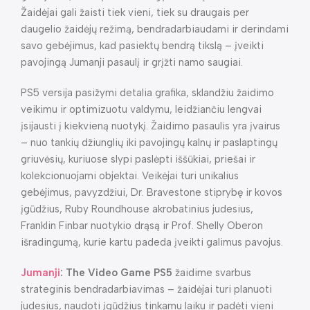
Žaidėjai gali žaisti tiek vieni, tiek su draugais per
daugelio žaidėjų režimą, bendradarbiaudami ir derindami
savo gebėjimus, kad pasiektų bendrą tikslą – įveikti
pavojingą Jumanji pasaulį ir grįžti namo saugiai.
PS5 versija pasižymi detalia grafika, sklandžiu žaidimo
veikimu ir optimizuotu valdymu, leidžiančiu lengvai
įsijausti į kiekvieną nuotykį. Žaidimo pasaulis yra įvairus
– nuo tankių džiunglių iki pavojingų kalnų ir paslaptingų
griuvėsių, kuriuose slypi paslėpti iššūkiai, priešai ir
kolekcionuojami objektai. Veikėjai turi unikalius
gebėjimus, pavyzdžiui, Dr. Bravestone stiprybę ir kovos
įgūdžius, Ruby Roundhouse akrobatinius judesius,
Franklin Finbar nuotykio drąsą ir Prof. Shelly Oberon
išradingumą, kurie kartu padeda įveikti galimus pavojus.
Jumanji
: The Video Game PS5
žaidime svarbus
strateginis bendradarbiavimas – žaidėjai turi planuoti
judesius, naudoti įgūdžius tinkamu laiku ir padėti vieni