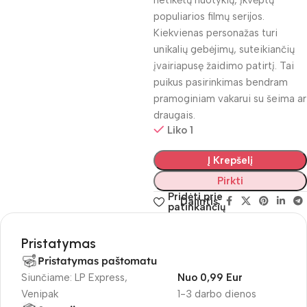
netikėtų nuotykių, įkvėptų
populiarios filmų serijos.
Kiekvienas personažas turi
unikalių gebėjimų, suteikiančių
įvairiapusę žaidimo patirtį. Tai
puikus pasirinkimas bendram
pramoginiam vakarui su šeima ar
draugais.
Liko 1
Į Krepšelį
Pirkti
Pridėti prie
Dalintis:
patinkančių
Pristatymas
Pristatymas paštomatu
Siunčiame: LP Express,
Nuo 0,99 Eur
Venipak
1-3 darbo dienos