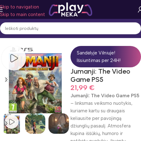
Skip to navigation
Skip to main content
Pradžia
Žaidimo žanras
Veiksmas
Sandėlyje Vilniuje!
Išsiuntimas per 24H!
Jumanji: The Video
Game PS5
21,99
€
Jumanji: The Video Game PS5
– linksmas veiksmo nuotykis,
kuriame kartu su draugais
keliausite per pavojingą
džiunglių pasaulį. Atmosfera
kupina iššūkių, humoro ir