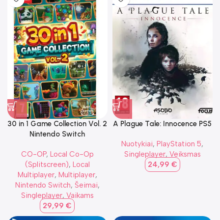
30 in 1 Game Collection Vol. 2
A Plague Tale: Innocence PS5
Nintendo Switch
Nuotykiai
,
PlayStation 5
,
CO-OP
,
Local Co-Op
Singleplayer
,
Veiksmas
(Splitscreen)
,
Local
24,99
€
Multiplayer
,
Multiplayer
,
Nintendo Switch
,
Šeimai
,
Singleplayer
,
Vaikams
29,99
€