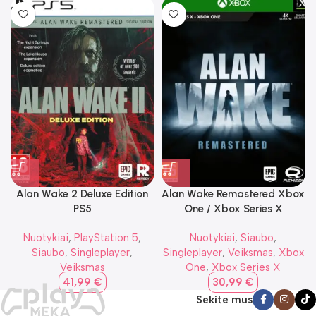
Alan Wake 2 Deluxe Edition
Alan Wake Remastered Xbox
PS5
One / Xbox Series X
Nuotykiai
,
PlayStation 5
,
Nuotykiai
,
Siaubo
,
Siaubo
,
Singleplayer
,
Singleplayer
,
Veiksmas
,
Xbox
Veiksmas
One
,
Xbox Series X
41,99
€
30,99
€
Sekite mus