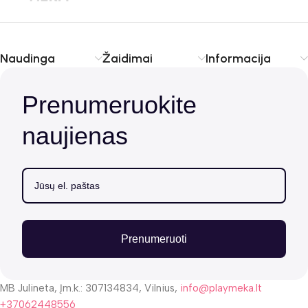
Naudinga
Žaidimai
Informacija
Prenumeruokite
naujienas
Prenumeruoti
MB Julineta, Įm.k.: 307134834, Vilnius,
info@playmeka.lt
+37062448556