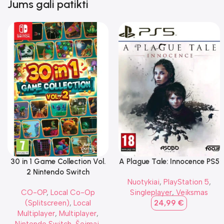
Jums gali patikti
30 in 1 Game Collection Vol.
A Plague Tale: Innocence PS5
2 Nintendo Switch
Nuotykiai
,
PlayStation 5
,
CO-OP
,
Local Co-Op
Singleplayer
,
Veiksmas
(Splitscreen)
,
Local
24,99
€
Multiplayer
,
Multiplayer
,