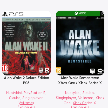
Alan Wake 2 Deluxe Edition
Alan Wake Remastered
PS5
Xbox One / Xbox Series X
Nuotykiai
,
PlayStation 5
,
Nuotykiai
,
Siaubo
,
Siaubo
,
Singleplayer
,
Singleplayer
,
Veiksmas
,
Xbox
Veiksmas
One
,
Xbox Series X