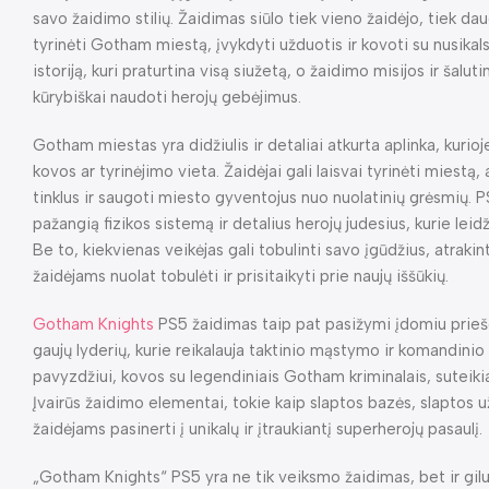
savo žaidimo stilių. Žaidimas siūlo tiek vieno žaidėjo, tiek da
tyrinėti Gotham miestą, įvykdyti užduotis ir kovoti su nusikal
istoriją, kuri praturtina visą siužetą, o žaidimo misijos ir šaluti
kūrybiškai naudoti herojų gebėjimus.
Gotham miestas yra didžiulis ir detaliai atkurta aplinka, kurioj
kovos ar tyrinėjimo vieta. Žaidėjai gali laisvai tyrinėti miestą, 
tinklus ir saugoti miesto gyventojus nuo nuolatinių grėsmių. PS
pažangią fizikos sistemą ir detalius herojų judesius, kurie leidž
Be to, kiekvienas veikėjas gali tobulinti savo įgūdžius, atrakint
žaidėjams nuolat tobulėti ir prisitaikyti prie naujų iššūkių.
Gotham Knights
PS5 žaidimas taip pat pasižymi įdomiu priešo 
gaujų lyderių, kurie reikalauja taktinio mąstymo ir komandini
pavyzdžiui, kovos su legendiniais Gotham kriminalais, suteikia
Įvairūs žaidimo elementai, tokie kaip slaptos bazės, slaptos už
žaidėjams pasinerti į unikalų ir įtraukiantį superherojų pasaulį.
„Gotham Knights“ PS5 yra ne tik veiksmo žaidimas, bet ir gilus