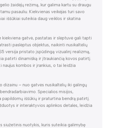
ugelio žaidėjų režimą, kur galima kartu su draugu
stamu pasauliu. Kiekvienas veikėjas turi savo
niai iššūkiai suteikia daug veiklos ir skatina
e kiekviena gatvė, pastatas ir slėptuvė gali tapti
atrasti paslėptus objektus, naikinti nusikaltėlių
5 versija pristato įspūdingą vizualinį realizmą,
ia patirti dinamišką ir įtraukiančią kovos patirtį.
i naujus kombos ir įrankius, o tai leidžia
dizainu – nuo gatvės nusikaltėlių iki galingų
o bendradarbiavimo. Specialios misijos,
 papildomų iššūkių ir praturtina bendrą patirtį.
duotys ir interaktyvios aplinkos detalės, leidžia
 siužetinis nuotykis, kuris suteikia galimybę