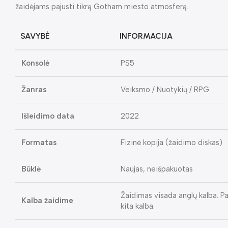
žaidėjams pajusti tikrą Gotham miesto atmosferą.
SAVYBĖ
INFORMACIJA
Konsolė
PS5
Žanras
Veiksmo / Nuotykių / RPG
Išleidimo data
2022
Formatas
Fizinė kopija (žaidimo diskas)
Būklė
Naujas, neišpakuotas
Žaidimas visada anglų kalba. Pa
Kalba žaidime
kita kalba.