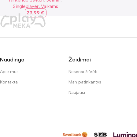
Nintendo Switch
,
Šeimai
,
Singleplayer
,
Vaikams
29,99
€
Naudinga
Žaidimai
Apie mus
Nesenai žiūrėti
Kontaktai
Man patinkantys
Naujausi