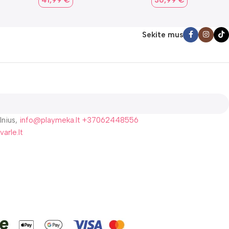
41,99
€
30,99
€
Sekite mus
lnius,
info@playmeka.lt
+37062448556
varle.lt