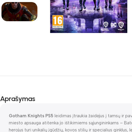
Aprašymas
Gotham Knights PS5
leidimas įtraukia žaidėjus į tamsų ir 
miesto apsauga atitenka jo ištikimiems sąjungininkams – Batg
herojus turi unikalių įgūdžių, kovos stilių ir specialius ginklus,