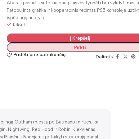
Atviras pasaulis suteikia daug laisvės tyrinėti bei vykdyti misija
Patobulinta grafika ir kooperacinis režimas PS5 konsolėje užtik
įspūdingą nuotykį.
Liko 1
Į Krepšelį
Pirkti
Pridėti prie patinkančių
Dalintis:
pavojingą Gotham miestą po Batmano mirties, kai
irl, Nightwing, Red Hood ir Robin. Kiekvienas
 leidžiančius žaidėjams pritaikyti strategiją pagal