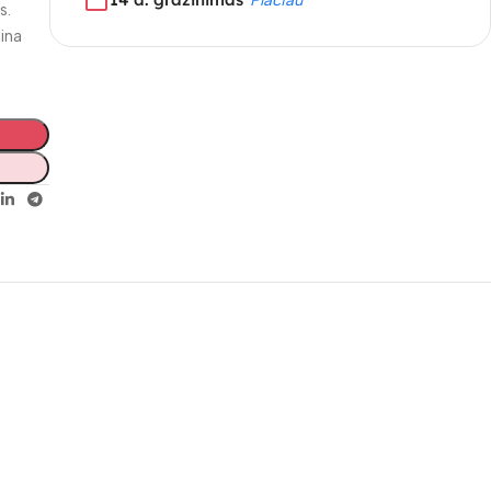
s.
rina