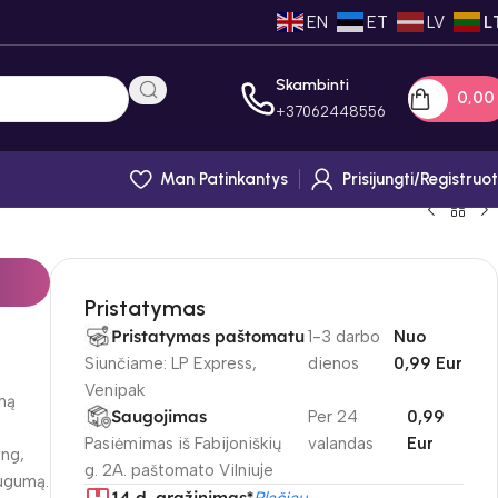
EN
ET
LV
L
Skambinti
0,0
+
37062448556
Man Patinkantys
Prisijungti/registruot
Pristatymas
Pristatymas paštomatu
1-3 darbo
Nuo
Siunčiame: LP Express,
dienos
0,99 Eur
Venipak
iną
Saugojimas
Per 24
0,99
Pasiėmimas iš Fabijoniškių
valandas
Eur
ing,
g. 2A. paštomato Vilniuje
augumą.
14 d. gražinimas*
Plačiau