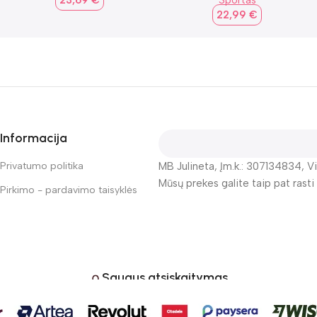
23,69
€
Sportas
22,99
€
Informacija
Privatumo politika
MB Julineta, Įm.k.: 307134834, Vi
Mūsų prekes galite taip pat rasti
Pirkimo - pardavimo taisyklės
Saugus atsiskaitymas