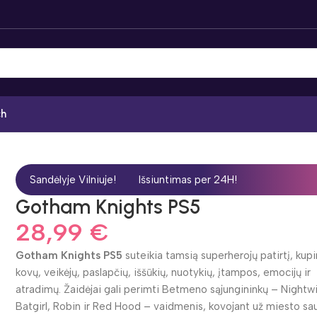
ch
Sandėlyje Vilniuje!
Išsiuntimas per 24H!
Gotham Knights PS5
28,99
€
Gotham Knights PS5
suteikia tamsią superherojų patirtį, kup
kovų, veikėjų, paslapčių, iššūkių, nuotykių, įtampos, emocijų ir
atradimų. Žaidėjai gali perimti Betmeno sąjungininkų – Nightw
Batgirl, Robin ir Red Hood – vaidmenis, kovojant už miesto s