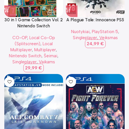
30 in 1 Game Collection Vol. 2
A Plague Tale: Innocence PS5
Nintendo Switch
Nuotykiai
,
PlayStation 5
,
CO-OP
,
Local Co-Op
Singleplayer
,
Veiksmas
(Splitscreen)
,
Local
24,99
€
Multiplayer
,
Multiplayer
,
Nintendo Switch
,
Šeimai
,
Singleplayer
,
Vaikams
29,99
€