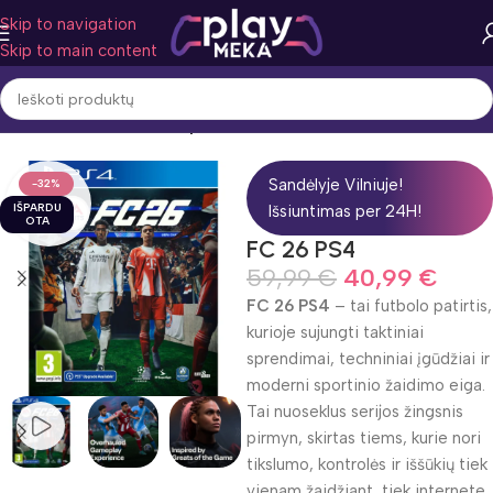
Skip to navigation
Skip to main content
Pradžia
Žaidimo žanras
Sportas
Sandėlyje Vilniuje!
-32%
IŠPARDU
Išsiuntimas per 24H!
OTA
FC 26 PS4
59,99
€
40,99
€
FC 26 PS4
– tai futbolo patirtis,
kurioje sujungti taktiniai
sprendimai, techniniai įgūdžiai ir
moderni sportinio žaidimo eiga.
Tai nuoseklus serijos žingsnis
pirmyn, skirtas tiems, kurie nori
tikslumo, kontrolės ir iššūkių tiek
vienam žaidžiant, tiek internete