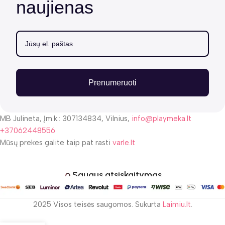
naujienas
Prenumeruoti
MB Julineta, Įm.k.: 307134834, Vilnius,
info@playmeka.lt
+37062448556
Mūsų prekes galite taip pat rasti
varle.lt
Saugus atsiskaitymas
2025 Visos teisės saugomos. Sukurta
Laimiu.lt
.