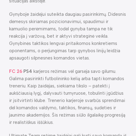
situacijas aikštėje.
Gynyboje žaidėjui suteikta daugiau pasirinkimų. Didesnis
dėmesys skiriamas pozicionavimui, spaudimui ir
kamuolio perėmimams, todėl gynyba tampa ne tik
reakcija į varžovą, bet ir aktyvi strateginė veikla.
Gynybinės taktikos lengvai pritaikomos konkretiems
oponentams, o perjungimas tarp gynybos linijų leidžia
apsaugoti silpnesnes komandos vietas.
FC 26
PS4
karjeros režimas vėl garsėja savo gilumu.
Galima pasirinkti futbolininko kelią arba tapti komandos
treneriu. Kaip žaidėjas, siekiama tikslo – patekti į
aukščiausią lygį, dalyvauti turnyruose, tobulinti įgūdžius
ir įsitvirtinti klube. Trenerio karjeroje svarbūs sprendimai
dėl komandos valdymo, taktikos, finansų, sudėties ir
jaunimo akademijos. Šis režimas siūlo ilgalaikę progresiją
ir realistiškus iššūkius.
Ultimate Team režime žaidėjai gali kurti savo komandą iš