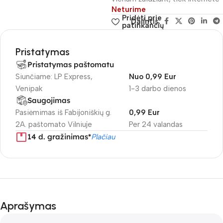
Neturime
Pridėti prie
Dalintis:
patinkančių
Pristatymas
Pristatymas paštomatu
Siunčiame: LP Express,
Nuo 0,99 Eur
Venipak
1-3 darbo dienos
Saugojimas
Pasiėmimas iš Fabijoniškių g.
0,99 Eur
2A. paštomato Vilniuje
Per 24 valandas
14 d. gražinimas*
Plačiau
Aprašymas