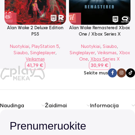
Alan Wake 2 Deluxe Edition
Alan Wake Remastered Xbox
PS5
One / Xbox Series X
Nuotykiai
,
PlayStation 5
,
Nuotykiai
,
Siaubo
,
Siaubo
,
Singleplayer
,
Singleplayer
,
Veiksmas
,
Xbox
Veiksmas
One
,
Xbox Series X
41,79
€
30,99
€
Sekite mus
Naudinga
Žaidimai
Informacija
Prenumeruokite