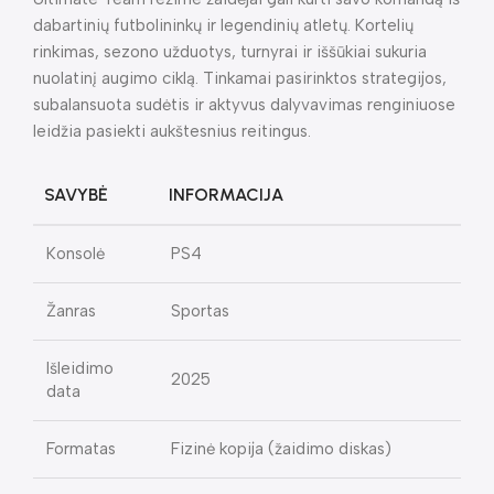
dabartinių futbolininkų ir legendinių atletų. Kortelių
rinkimas, sezono užduotys, turnyrai ir iššūkiai sukuria
nuolatinį augimo ciklą. Tinkamai pasirinktos strategijos,
subalansuota sudėtis ir aktyvus dalyvavimas renginiuose
leidžia pasiekti aukštesnius reitingus.
SAVYBĖ
INFORMACIJA
Konsolė
PS4
Žanras
Sportas
Išleidimo
2025
data
Formatas
Fizinė kopija (žaidimo diskas)