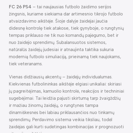
FC 26 PS4
– tai naujausias futbolo žaidimo serijos
žingsnis, kuriame siekiama dar artimesnio tikrojo futbolo
atvaizdavimo aikštėje. Šioje dalyje žaidėjai jaučia
didesnę kontrolę tiek atakose, tiek gynyboje, o rungtynių
tempas priklauso ne tik nuo komandų pajėgumo, bet ir
nuo žaidėjo sprendimų. Subalansuotos sistemos,
natūralūs žaidėjų judesiai ir atnaujinta taktika sukuria
modernią futbolo simuliaciją, prieinamą tiek naujokams,
tiek veteranams.
Vienas didžiausių akcentų – žaidėjų individualumas.
Kiekvienas futbolininkas aikštėje elgiasi unikaliai: skiriasi
jų pagreitėjimas, kamuolio kontrolė, reakcijos ir techniniai
sugebėjimai. Tai leidžia pajusti skirtumą tarp žvaigždžių
ir mažiau žinomų žaidėjų, o rungtynės tampa
dinamiškesnės bei labiau priklausančios nuo tinkamų
sprendimų. Perdavimo sistema veikia tiksliau, todėl
žaidėjas gali kurti sudėtingas kombinacijas ir prognozuoti