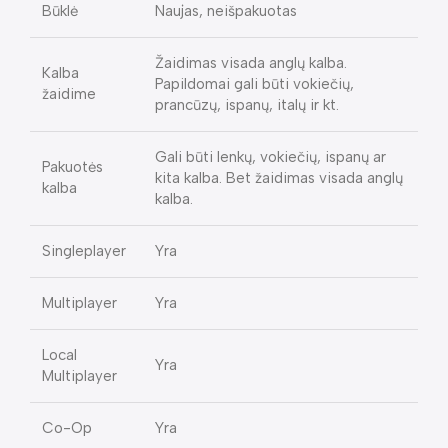
Būklė
Naujas, neišpakuotas
Žaidimas visada anglų kalba.
Kalba
Papildomai gali būti vokiečių,
žaidime
prancūzų, ispanų, italų ir kt.
Gali būti lenkų, vokiečių, ispanų ar
Pakuotės
kita kalba. Bet žaidimas visada anglų
kalba
kalba.
Singleplayer
Yra
Multiplayer
Yra
Local
Yra
Multiplayer
Co-Op
Yra