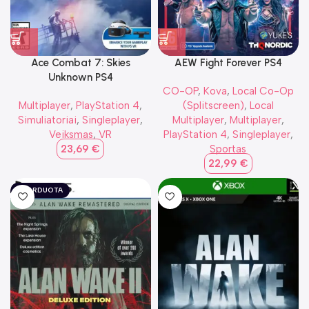
Ace Combat 7: Skies
AEW Fight Forever PS4
Unknown PS4
CO-OP
,
Kova
,
Local Co-Op
Multiplayer
,
PlayStation 4
,
(Splitscreen)
,
Local
Simuliatoriai
,
Singleplayer
,
Multiplayer
,
Multiplayer
,
Veiksmas
,
VR
PlayStation 4
,
Singleplayer
,
23,69
€
Sportas
22,99
€
IŠPARDUOTA