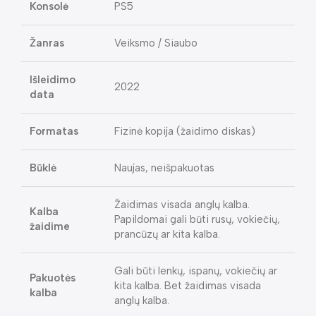
Konsolė
PS5
Žanras
Veiksmo / Siaubo
Išleidimo
2022
data
Formatas
Fizinė kopija (žaidimo diskas)
Būklė
Naujas, neišpakuotas
Žaidimas visada anglų kalba.
Kalba
Papildomai gali būti rusų, vokiečių,
žaidime
prancūzų ar kita kalba.
Gali būti lenkų, ispanų, vokiečių ar
Pakuotės
kita kalba. Bet žaidimas visada
kalba
anglų kalba.