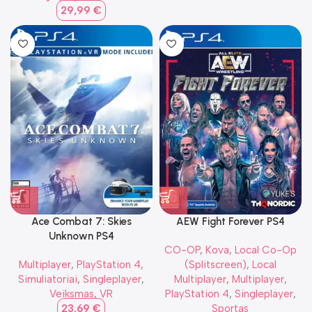
29,99
€
Ace Combat 7: Skies
AEW Fight Forever PS4
Unknown PS4
CO-OP
,
Kova
,
Local Co-Op
Multiplayer
,
PlayStation 4
,
(Splitscreen)
,
Local
Simuliatoriai
,
Singleplayer
,
Multiplayer
,
Multiplayer
,
Veiksmas
,
VR
PlayStation 4
,
Singleplayer
,
23,69
€
Sportas