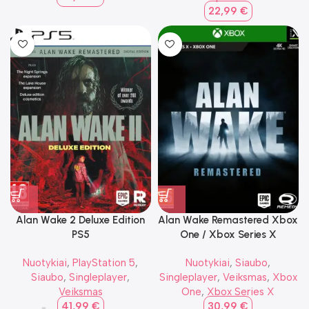
22,99
€
Alan Wake 2 Deluxe Edition
Alan Wake Remastered Xbox
PS5
One / Xbox Series X
Nuotykiai
,
PlayStation 5
,
Nuotykiai
,
Siaubo
,
Siaubo
,
Singleplayer
,
Singleplayer
,
Veiksmas
,
Xbox
Veiksmas
One
,
Xbox Series X
41,99
€
30,99
€