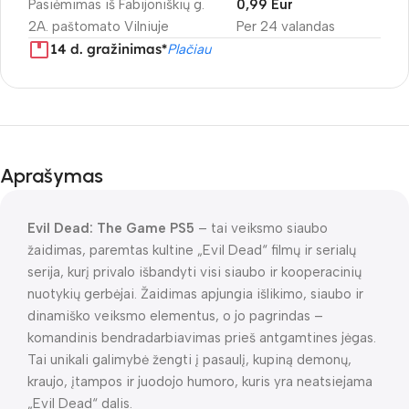
Pasiėmimas iš Fabijoniškių g.
0,99 Eur
2A. paštomato Vilniuje
Per 24 valandas
14 d. gražinimas*
Plačiau
Aprašymas
Evil Dead: The Game PS5
– tai veiksmo siaubo
žaidimas, paremtas kultine „Evil Dead“ filmų ir serialų
serija, kurį privalo išbandyti visi siaubo ir kooperacinių
nuotykių gerbėjai. Žaidimas apjungia išlikimo, siaubo ir
dinamiško veiksmo elementus, o jo pagrindas –
komandinis bendradarbiavimas prieš antgamtines jėgas.
Tai unikali galimybė žengti į pasaulį, kupiną demonų,
kraujo, įtampos ir juodojo humoro, kuris yra neatsiejama
„Evil Dead“ dalis.