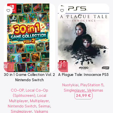
30 in 1 Game Collection Vol. 2
A Plague Tale: Innocence PS5
Nintendo Switch
Nuotykiai
,
PlayStation 5
,
CO-OP
,
Local Co-Op
Singleplayer
,
Veiksmas
(Splitscreen)
,
Local
24,99
€
Multiplayer
,
Multiplayer
,
Nintendo Switch
,
Šeimai
,
Singleplayer
,
Vaikams