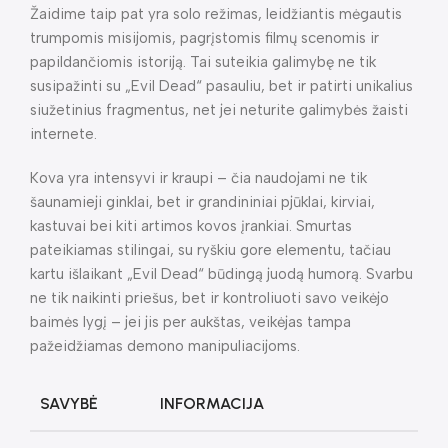
Žaidime taip pat yra solo režimas, leidžiantis mėgautis
trumpomis misijomis, pagrįstomis filmų scenomis ir
papildančiomis istoriją. Tai suteikia galimybę ne tik
susipažinti su „Evil Dead“ pasauliu, bet ir patirti unikalius
siužetinius fragmentus, net jei neturite galimybės žaisti
internete.
Kova yra intensyvi ir kraupi – čia naudojami ne tik
šaunamieji ginklai, bet ir grandininiai pjūklai, kirviai,
kastuvai bei kiti artimos kovos įrankiai. Smurtas
pateikiamas stilingai, su ryškiu gore elementu, tačiau
kartu išlaikant „Evil Dead“ būdingą juodą humorą. Svarbu
ne tik naikinti priešus, bet ir kontroliuoti savo veikėjo
baimės lygį – jei jis per aukštas, veikėjas tampa
pažeidžiamas demono manipuliacijoms.
SAVYBĖ
INFORMACIJA