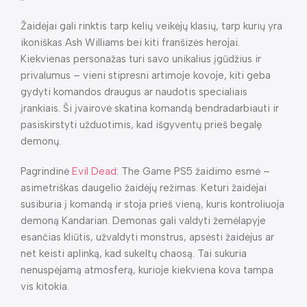
Žaidėjai gali rinktis tarp kelių veikėjų klasių, tarp kurių yra
ikoniškas Ash Williams bei kiti franšizės herojai.
Kiekvienas personažas turi savo unikalius įgūdžius ir
privalumus – vieni stipresni artimoje kovoje, kiti geba
gydyti komandos draugus ar naudotis specialiais
įrankiais. Ši įvairovė skatina komandą bendradarbiauti ir
pasiskirstyti užduotimis, kad išgyventų prieš begalę
demonų.
Pagrindinė
Evil Dead
: The Game PS5 žaidimo esmė –
asimetriškas daugelio žaidėjų režimas. Keturi žaidėjai
susiburia į komandą ir stoja prieš vieną, kuris kontroliuoja
demoną Kandarian. Demonas gali valdyti žemėlapyje
esančias kliūtis, užvaldyti monstrus, apsėsti žaidėjus ar
net keisti aplinką, kad sukeltų chaosą. Tai sukuria
nenuspėjamą atmosferą, kurioje kiekviena kova tampa
vis kitokia.