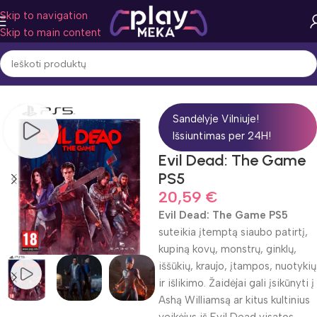
Skip to navigation
Skip to main content
Pradžia
Žaidimo žanras
Veiksmas
Sandėlyje Vilniuje!
Išsiuntimas per 24H!
Evil Dead: The Game
PS5
20,59
€
Evil Dead: The Game PS5
suteikia įtemptą siaubo patirtį,
kupiną kovų, monstrų, ginklų,
iššūkių, kraujo, įtampos, nuotykių
ir išlikimo. Žaidėjai gali įsikūnyti į
Ashą Williamsą ar kitus kultinius