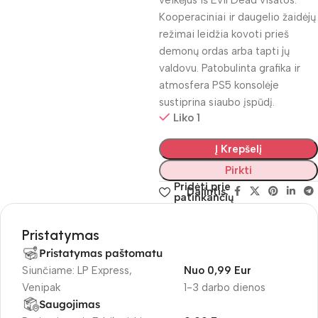
veikėjus iš Evil Dead visatos.
Kooperaciniai ir daugelio žaidėjų
režimai leidžia kovoti prieš
demonų ordas arba tapti jų
valdovu. Patobulinta grafika ir
atmosfera PS5 konsolėje
sustiprina siaubo įspūdį.
Liko 1
Į Krepšelį
Pirkti
Pridėti prie
Dalintis:
patinkančių
Pristatymas
Pristatymas paštomatu
Siunčiame: LP Express,
Nuo 0,99 Eur
Venipak
1-3 darbo dienos
Saugojimas