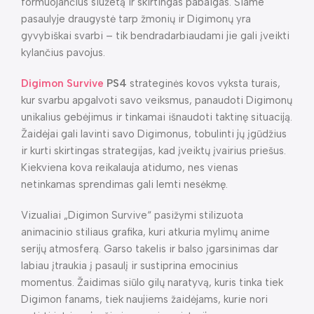
formuojančius siužetą ir skirtingas pabaigas. Šiame
pasaulyje draugystė tarp žmonių ir Digimonų yra
gyvybiškai svarbi – tik bendradarbiaudami jie gali įveikti
kylančius pavojus.
Digimon Survive
PS4
strateginės kovos vyksta turais,
kur svarbu apgalvoti savo veiksmus, panaudoti Digimonų
unikalius gebėjimus ir tinkamai išnaudoti taktinę situaciją.
Žaidėjai gali lavinti savo Digimonus, tobulinti jų įgūdžius
ir kurti skirtingas strategijas, kad įveiktų įvairius priešus.
Kiekviena kova reikalauja atidumo, nes vienas
netinkamas sprendimas gali lemti nesėkmę.
Vizualiai „Digimon Survive“ pasižymi stilizuota
animacinio stiliaus grafika, kuri atkuria mylimų anime
serijų atmosferą. Garso takelis ir balso įgarsinimas dar
labiau įtraukia į pasaulį ir sustiprina emocinius
momentus. Žaidimas siūlo gilų naratyvą, kuris tinka tiek
Digimon fanams, tiek naujiems žaidėjams, kurie nori