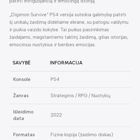
patirti intriguojančią ir emocingą istoriją.
„Digimon Survive“ PS4 versija suteikia galimybę patirti
šį unikalų žaidimą dideliame ekrane, su patogiu valdymu
ir puikia vaizdo kokybe. Tai puikus pasirinkimas
žaidėjams, mėgstantiems taktinį žaidimą, gilias istorijas,
emocinius nuotykius ir beribes emocijas.
SAVYBĖ
INFORMACIJA
Konsolė
PS4
Žanras
Strateginis / RPG / Nuotykių
Išleidimo
2022
data
Formatas
Fizinė kopija (žaidimo diskas)