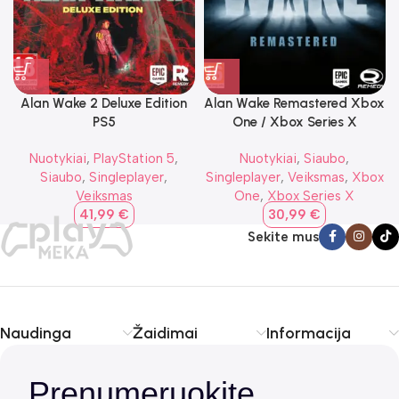
Alan Wake 2 Deluxe Edition
Alan Wake Remastered Xbox
PS5
One / Xbox Series X
Nuotykiai
,
PlayStation 5
,
Nuotykiai
,
Siaubo
,
Siaubo
,
Singleplayer
,
Singleplayer
,
Veiksmas
,
Xbox
Veiksmas
One
,
Xbox Series X
41,99
€
30,99
€
Sekite mus
Naudinga
Žaidimai
Informacija
Prenumeruokite