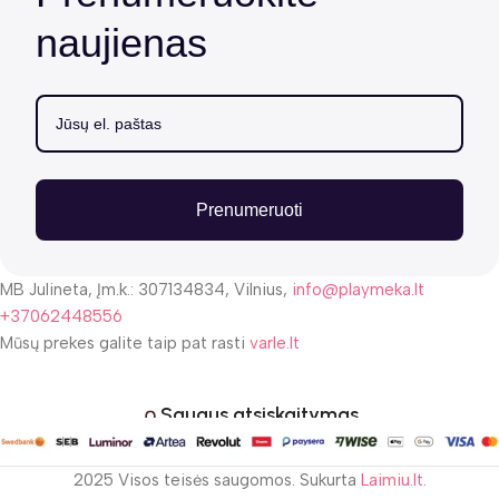
naujienas
Prenumeruoti
MB Julineta, Įm.k.: 307134834, Vilnius,
info@playmeka.lt
+37062448556
Mūsų prekes galite taip pat rasti
varle.lt
Saugus atsiskaitymas
2025 Visos teisės saugomos. Sukurta
Laimiu.lt
.