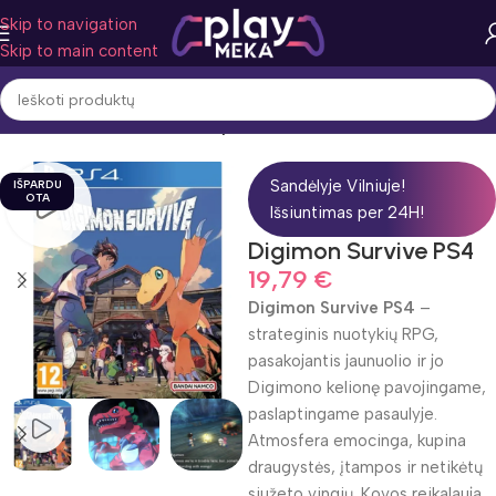
Skip to navigation
Skip to main content
Pradžia
Žaidimo žanras
Nuotykiai
Sandėlyje Vilniuje!
IŠPARDU
OTA
Išsiuntimas per 24H!
Digimon Survive PS4
19,79
€
Digimon Survive PS4
–
strateginis nuotykių RPG,
pasakojantis jaunuolio ir jo
Digimono kelionę pavojingame,
paslaptingame pasaulyje.
Atmosfera emocinga, kupina
draugystės, įtampos ir netikėtų
siužeto vingių. Kovos reikalauja