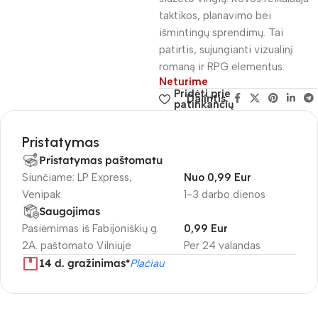
taktikos, planavimo bei
išmintingų sprendimų. Tai
patirtis, sujungianti vizualinį
romaną ir RPG elementus.
Neturime
Pridėti prie
Dalintis:
patinkančių
Pristatymas
Pristatymas paštomatu
Siunčiame: LP Express,
Nuo 0,99 Eur
Venipak
1-3 darbo dienos
Saugojimas
Pasiėmimas iš Fabijoniškių g.
0,99 Eur
2A. paštomato Vilniuje
Per 24 valandas
14 d. gražinimas*
Plačiau