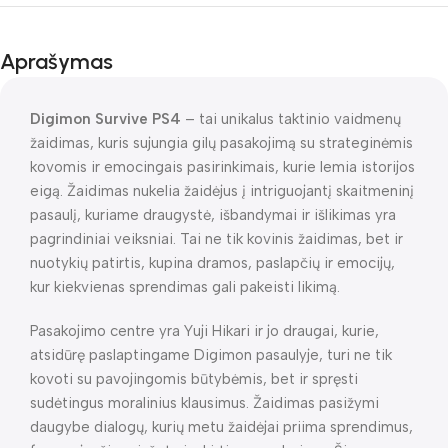
Aprašymas
Digimon Survive PS4
– tai unikalus taktinio vaidmenų
žaidimas, kuris sujungia gilų pasakojimą su strateginėmis
kovomis ir emocingais pasirinkimais, kurie lemia istorijos
eigą. Žaidimas nukelia žaidėjus į intriguojantį skaitmeninį
pasaulį, kuriame draugystė, išbandymai ir išlikimas yra
pagrindiniai veiksniai. Tai ne tik kovinis žaidimas, bet ir
nuotykių patirtis, kupina dramos, paslapčių ir emocijų,
kur kiekvienas sprendimas gali pakeisti likimą.
Pasakojimo centre yra Yuji Hikari ir jo draugai, kurie,
atsidūrę paslaptingame Digimon pasaulyje, turi ne tik
kovoti su pavojingomis būtybėmis, bet ir spręsti
sudėtingus moralinius klausimus. Žaidimas pasižymi
daugybe dialogų, kurių metu žaidėjai priima sprendimus,