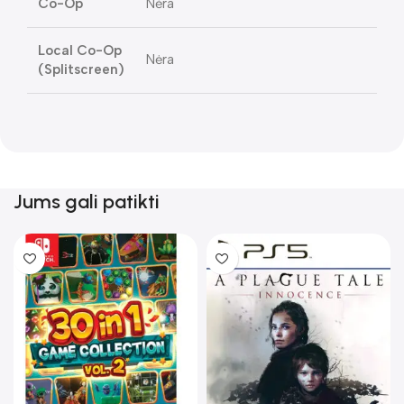
Co-Op
Nėra
Local Co-Op
Nėra
(Splitscreen)
Jums gali patikti