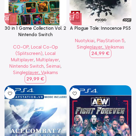
30 in 1 Game Collection Vol. 2
A Plague Tale: Innocence PS5
Nintendo Switch
Nuotykiai
,
PlayStation 5
,
CO-OP
,
Local Co-Op
Singleplayer
,
Veiksmas
(Splitscreen)
,
Local
24,99
€
Multiplayer
,
Multiplayer
,
Nintendo Switch
,
Šeimai
,
Singleplayer
,
Vaikams
29,99
€