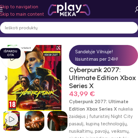
Skip to navigation
Skip to main content
Pradžia
Žaidimo žanras
Veiksmas
Sandėlyje Vilniuje!
IŠPARDU
OTA
Išsiuntimas per 24H!
Cyberpunk 2077:
Ultimate Edition Xbox
Series X
43,99
€
Cyberpunk 2077: Ultimate
Edition Xbox Series X
nukelia
žaidėjus į futuristinį Night City
pasaulį, kupiną technologijų,
nusikaltimų, pavojų, veiksmų,