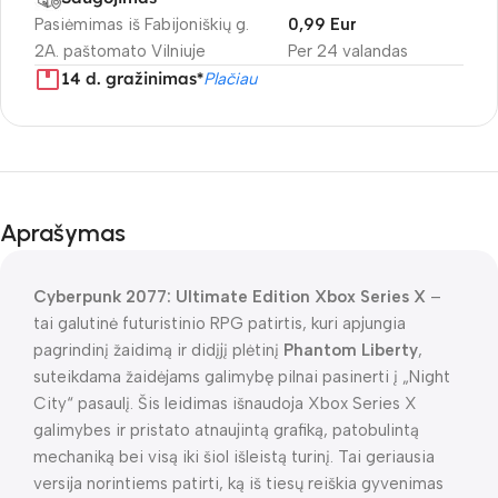
Pasiėmimas iš Fabijoniškių g.
0,99 Eur
2A. paštomato Vilniuje
Per 24 valandas
14 d. gražinimas*
Plačiau
Aprašymas
Cyberpunk 2077: Ultimate Edition Xbox Series X
–
tai galutinė futuristinio RPG patirtis, kuri apjungia
pagrindinį žaidimą ir didįjį plėtinį
Phantom Liberty
,
suteikdama žaidėjams galimybę pilnai pasinerti į „Night
City“ pasaulį. Šis leidimas išnaudoja Xbox Series X
galimybes ir pristato atnaujintą grafiką, patobulintą
mechaniką bei visą iki šiol išleistą turinį. Tai geriausia
versija norintiems patirti, ką iš tiesų reiškia gyvenimas