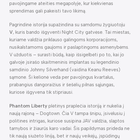
pavojingame ateities megapolyje, kur kiekvienas
sprendimas gali pakeisti tavo likimą.
Pagrindinė istorija supažindina su samdomu žygiuotoju
V
, kuris bando išgyventi Night City gatvėse. Tai miestas,
kuriame valdžia priklauso galingoms korporacijoms,
nusikalstamoms gaujoms ir paslaptingoms asmenybėms.
V užduotis – surasti būdą, kaip išsigelbėti po to, kai jo
galvoje įsirašo skaitmeninis implantas su legendinio
samdinio Johnny Silverhand (vaidina Keanu Reeves)
sąmone. Ši kelionė veda per pavojingus kvartalus,
prabangius dangoraižius ir šešėlių pilnas sąjungas,
kuriose išgyvena tik stipriausi.
Phantom Liberty
plėtinys praplečia istoriją ir nukelia į
naują rajoną – Dogtown. Čia V tampa šnipu, įsivėlusiu į
politines intrigas, kuriose susipina JAV valdžia, slaptos
tarnybos ir žiaurūs karo vadai. Šis papildymas prideda ne
tik naują siužeto liniją, bet ir naujų veikėjų, įspūdingų