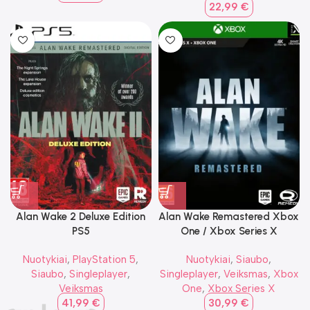
22,99
€
Alan Wake 2 Deluxe Edition
Alan Wake Remastered Xbox
PS5
One / Xbox Series X
Nuotykiai
,
PlayStation 5
,
Nuotykiai
,
Siaubo
,
Siaubo
,
Singleplayer
,
Singleplayer
,
Veiksmas
,
Xbox
Veiksmas
One
,
Xbox Series X
41,99
€
30,99
€