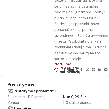
siužeto ir įspūdingų nuotykių.
Leidimas apima pagrindinį
žaidimą bei „Phantom Liberty“
plėtinį su papildomu turiniu.
Žaidėjai gali pasirinkti savo
personažo kelią, priimti
sprendimus ir tyrinėti gyvybingą
miestą. Patobulinta grafika ir
techniniai atnaujinimai užtikrina
dar įtraukesnę patirtį naujos
kartos konsolėje.
Neturime
Pridėti prie
Dalintis:
patinkančių
Pristatymas
Pristatymas paštomatu
Siunčiame: LP Express,
Nuo 0,99 Eur
Venipak
1-3 darbo dienos
Saugojimas