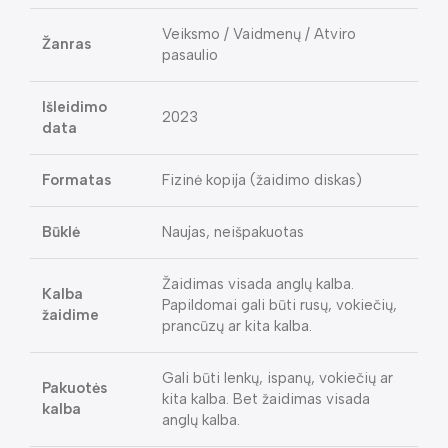
Veiksmo / Vaidmenų / Atviro
Žanras
pasaulio
Išleidimo
2023
data
Formatas
Fizinė kopija (žaidimo diskas)
Būklė
Naujas, neišpakuotas
Žaidimas visada anglų kalba.
Kalba
Papildomai gali būti rusų, vokiečių,
žaidime
prancūzų ar kita kalba.
Gali būti lenkų, ispanų, vokiečių ar
Pakuotės
kita kalba. Bet žaidimas visada
kalba
anglų kalba.