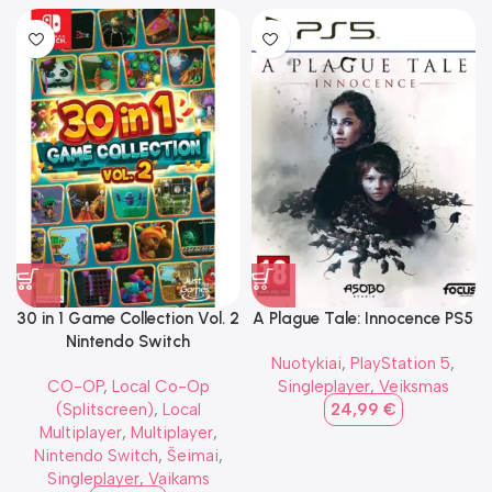
30 in 1 Game Collection Vol. 2
A Plague Tale: Innocence PS5
Nintendo Switch
Nuotykiai
,
PlayStation 5
,
CO-OP
,
Local Co-Op
Singleplayer
,
Veiksmas
(Splitscreen)
,
Local
24,99
€
Multiplayer
,
Multiplayer
,
Nintendo Switch
,
Šeimai
,
Singleplayer
,
Vaikams