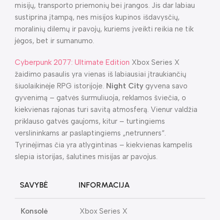
misijų, transporto priemonių bei įrangos. Jis dar labiau
sustiprina įtampą, nes misijos kupinos išdavysčių,
moralinių dilemų ir pavojų, kuriems įveikti reikia ne tik
jėgos, bet ir sumanumo.
Cyberpunk 2077: Ultimate Edition
Xbox Series X
žaidimo pasaulis yra vienas iš labiausiai įtraukiančių
šiuolaikinėje RPG istorijoje.
Night City
gyvena savo
gyvenimą – gatvės šurmuliuoja, reklamos šviečia, o
kiekvienas rajonas turi savitą atmosferą. Vienur valdžia
priklauso gatvės gaujoms, kitur – turtingiems
verslininkams ar paslaptingiems „netrunners“.
Tyrinėjimas čia yra atlygintinas – kiekvienas kampelis
slepia istorijas, šalutines misijas ar pavojus.
SAVYBĖ
INFORMACIJA
Konsolė
Xbox Series X