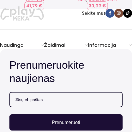
41,79
€
30,99
€
Sekite mus
Naudinga
Žaidimai
Informacija
Prenumeruokite
naujienas
Prenumeruoti