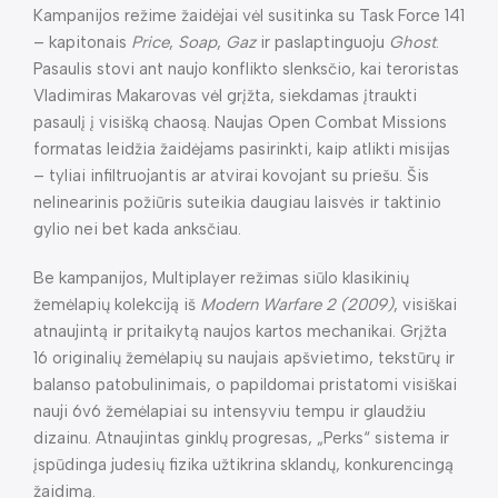
Kampanijos režime žaidėjai vėl susitinka su Task Force 141
– kapitonais
Price
,
Soap
,
Gaz
ir paslaptinguoju
Ghost
.
Pasaulis stovi ant naujo konflikto slenksčio, kai teroristas
Vladimiras Makarovas vėl grįžta, siekdamas įtraukti
pasaulį į visišką chaosą. Naujas Open Combat Missions
formatas leidžia žaidėjams pasirinkti, kaip atlikti misijas
– tyliai infiltruojantis ar atvirai kovojant su priešu. Šis
nelinearinis požiūris suteikia daugiau laisvės ir taktinio
gylio nei bet kada anksčiau.
Be kampanijos, Multiplayer režimas siūlo klasikinių
žemėlapių kolekciją iš
Modern Warfare 2 (2009)
, visiškai
atnaujintą ir pritaikytą naujos kartos mechanikai. Grįžta
16 originalių žemėlapių su naujais apšvietimo, tekstūrų ir
balanso patobulinimais, o papildomai pristatomi visiškai
nauji 6v6 žemėlapiai su intensyviu tempu ir glaudžiu
dizainu. Atnaujintas ginklų progresas, „Perks“ sistema ir
įspūdinga judesių fizika užtikrina sklandų, konkurencingą
žaidimą.