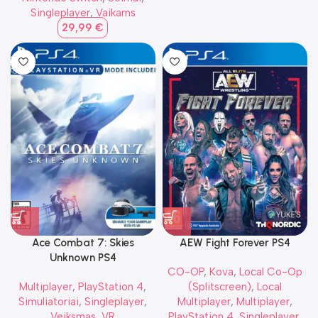
Singleplayer
,
Vaikams
29,99
€
Ace Combat 7: Skies
AEW Fight Forever PS4
Unknown PS4
CO-OP
,
Kova
,
Local Co-Op
Multiplayer
,
PlayStation 4
,
(Splitscreen)
,
Local
Simuliatoriai
,
Singleplayer
,
Multiplayer
,
Multiplayer
,
Veiksmas
,
VR
PlayStation 4
,
Singleplayer
,