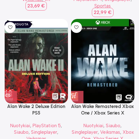
23,69
€
Sportas
22,99
€
IŠPARDUOTA
Alan Wake 2 Deluxe Edition
Alan Wake Remastered Xbox
PS5
One / Xbox Series X
Nuotykiai
,
PlayStation 5
,
Nuotykiai
,
Siaubo
,
Siaubo
,
Singleplayer
,
Singleplayer
,
Veiksmas
,
Xbox
Veiksmas
One
,
Xbox Series X