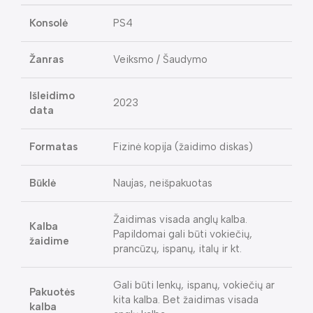
Konsolė
PS4
Žanras
Veiksmo / Šaudymo
Išleidimo
2023
data
Formatas
Fizinė kopija (žaidimo diskas)
Būklė
Naujas, neišpakuotas
Žaidimas visada anglų kalba.
Kalba
Papildomai gali būti vokiečių,
žaidime
prancūzų, ispanų, italų ir kt.
Gali būti lenkų, ispanų, vokiečių ar
Pakuotės
kita kalba. Bet žaidimas visada
kalba