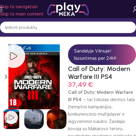
Skip to navigation
Skip to main content
Pradžia
Žaidimo žanras
Veiksmas
Sandėlyje Vilniuje!
Išsiuntimas per 24H!
Call of Duty: Modern
Warfare III PS4
37,49
€
Call of Duty: Modern Warfare
III PS4
– tai tobulas derinys tarp
įtemptos kampanijos,
konkurencinio multiplayer ir
išgyvenimo siaubo. Žaidėjai
kovoja su Makarovo teroru,