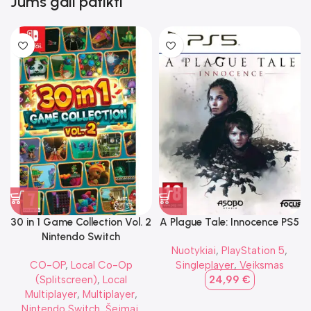
Jums gali patikti
30 in 1 Game Collection Vol. 2
A Plague Tale: Innocence PS5
Nintendo Switch
Nuotykiai
,
PlayStation 5
,
CO-OP
,
Local Co-Op
Singleplayer
,
Veiksmas
(Splitscreen)
,
Local
24,99
€
Multiplayer
,
Multiplayer
,
Nintendo Switch
,
Šeimai
,