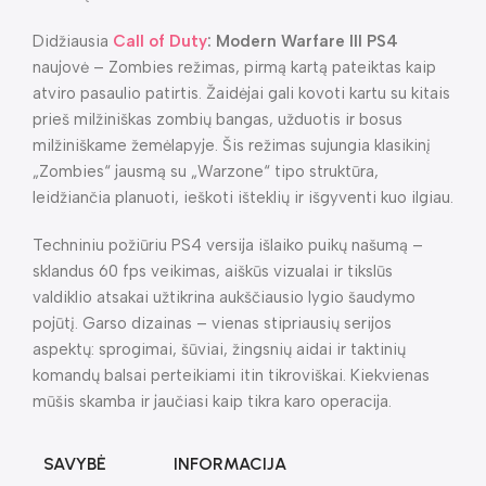
Didžiausia
Call of Duty
: Modern Warfare III PS4
naujovė – Zombies režimas, pirmą kartą pateiktas kaip
atviro pasaulio patirtis. Žaidėjai gali kovoti kartu su kitais
prieš milžiniškas zombių bangas, užduotis ir bosus
milžiniškame žemėlapyje. Šis režimas sujungia klasikinį
„Zombies“ jausmą su „Warzone“ tipo struktūra,
leidžiančia planuoti, ieškoti išteklių ir išgyventi kuo ilgiau.
Techniniu požiūriu PS4 versija išlaiko puikų našumą –
sklandus 60 fps veikimas, aiškūs vizualai ir tikslūs
valdiklio atsakai užtikrina aukščiausio lygio šaudymo
pojūtį. Garso dizainas – vienas stipriausių serijos
aspektų: sprogimai, šūviai, žingsnių aidai ir taktinių
komandų balsai perteikiami itin tikroviškai. Kiekvienas
mūšis skamba ir jaučiasi kaip tikra karo operacija.
SAVYBĖ
INFORMACIJA