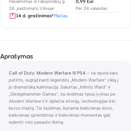
Pasiėmimas iš Fabijoniškių g.
0,99 Eur
2A. paštomato Vilniuje
Per 24 valandas
14 d. gražinimas*
Plačiau
Aprašymas
Call of Duty: Modern Warfare III PS4
– tai epinė karo
patirtis, sugrąžinanti legendinį „Modern Warfare“ ciklą į
jo dramatišką kulminaciją. Sukurtas „Infinity Ward“ ir
„Sledgehammer Games“, šis leidimas tęsia įvykius po
Modern Warfare II
ir išplečia istoriją, technologijas bei
kovos mastą. Tai žaidimas, kuriame kiekvienas šūvis,
kiekvienas sprendimas ir kiekvienas momentas gali
nulemti viso pasaulio likimą.