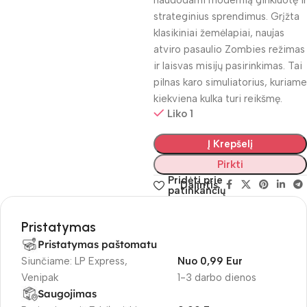
naudodami modernią ginkluotę ir
strateginius sprendimus. Grįžta
klasikiniai žemėlapiai, naujas
atviro pasaulio Zombies režimas
ir laisvas misijų pasirinkimas. Tai
pilnas karo simuliatorius, kuriame
kiekviena kulka turi reikšmę.
Liko 1
Į Krepšelį
Pirkti
Pridėti prie
Dalintis:
patinkančių
Pristatymas
Pristatymas paštomatu
Siunčiame: LP Express,
Nuo 0,99 Eur
Venipak
1-3 darbo dienos
Saugojimas