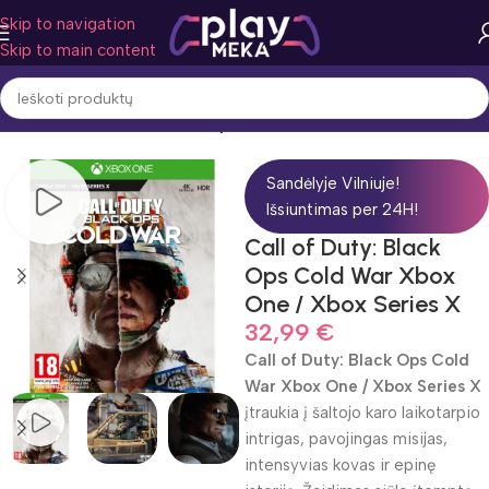
Skip to navigation
Skip to main content
Pradžia
Žaidimo žanras
Šaudyklės
Sandėlyje Vilniuje!
Išsiuntimas per 24H!
Call of Duty: Black
Ops Cold War Xbox
One / Xbox Series X
32,99
€
Call of Duty: Black Ops Cold
War Xbox One / Xbox Series X
įtraukia į šaltojo karo laikotarpio
intrigas, pavojingas misijas,
intensyvias kovas ir epinę