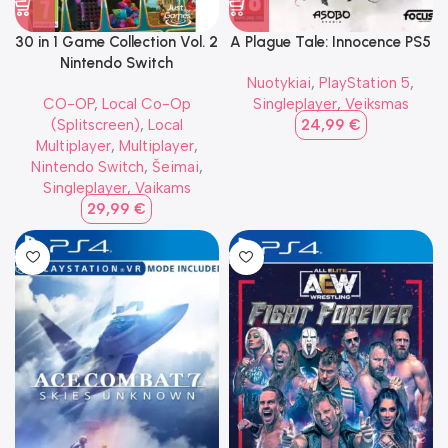
30 in 1 Game Collection Vol. 2
A Plague Tale: Innocence PS5
Nintendo Switch
Nuotykiai
,
PlayStation 5
,
CO-OP
,
Local Co-Op
Singleplayer
,
Veiksmas
(Splitscreen)
,
Local
24,99
€
Multiplayer
,
Multiplayer
,
Nintendo Switch
,
Šeimai
,
Singleplayer
,
Vaikams
29,99
€