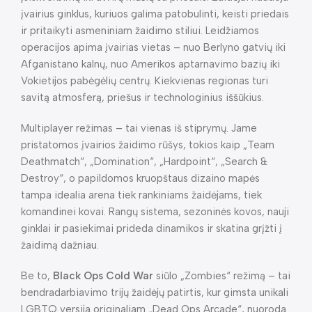
įvairius ginklus, kuriuos galima patobulinti, keisti priedais
ir pritaikyti asmeniniam žaidimo stiliui. Leidžiamos
operacijos apima įvairias vietas – nuo Berlyno gatvių iki
Afganistano kalnų, nuo Amerikos aptarnavimo bazių iki
Vokietijos pabėgėlių centrų. Kiekvienas regionas turi
savitą atmosferą, priešus ir technologinius iššūkius.
Multiplayer režimas – tai vienas iš stiprymų. Jame
pristatomos įvairios žaidimo rūšys, tokios kaip „Team
Deathmatch“, „Domination“, „Hardpoint“, „Search &
Destroy“, o papildomos kruopštaus dizaino mapės
tampa idealia arena tiek rankiniams žaidėjams, tiek
komandinei kovai. Rangų sistema, sezoninės kovos, nauji
ginklai ir pasiekimai prideda dinamikos ir skatina grįžti į
žaidimą dažniau.
Be to,
Black Ops Cold War
siūlo „Zombies“ režimą – tai
bendradarbiavimo trijų žaidėjų patirtis, kur gimsta unikali
LGBTQ versija originaliam „Dead Ops Arcade“, nuoroda