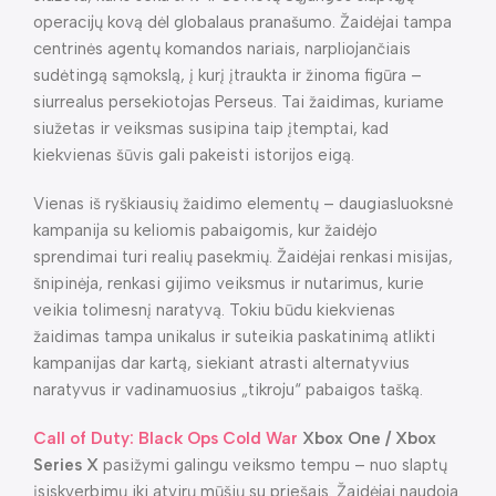
operacijų kovą dėl globalaus pranašumo. Žaidėjai tampa
centrinės agentų komandos nariais, narpliojančiais
sudėtingą sąmokslą, į kurį įtraukta ir žinoma figūra –
siurrealus persekiotojas Perseus. Tai žaidimas, kuriame
siužetas ir veiksmas susipina taip įtemptai, kad
kiekvienas šūvis gali pakeisti istorijos eigą.
Vienas iš ryškiausių žaidimo elementų – daugiasluoksnė
kampanija su keliomis pabaigomis, kur žaidėjo
sprendimai turi realių pasekmių. Žaidėjai renkasi misijas,
šnipinėja, renkasi gijimo veiksmus ir nutarimus, kurie
veikia tolimesnį naratyvą. Tokiu būdu kiekvienas
žaidimas tampa unikalus ir suteikia paskatinimą atlikti
kampanijas dar kartą, siekiant atrasti alternatyvius
naratyvus ir vadinamuosius „tikroju“ pabaigos tašką.
Call of Duty: Black Ops Cold War
Xbox One / Xbox
Series X
pasižymi galingu veiksmo tempu – nuo slaptų
įsiskverbimų iki atvirų mūšių su priešais. Žaidėjai naudoja