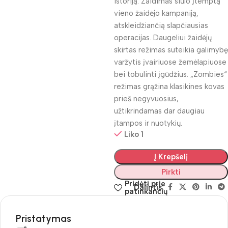
istoriją. Žaidimas siūlo įtemptą
vieno žaidėjo kampaniją,
atskleidžiančią slapčiausias
operacijas. Daugeliui žaidėjų
skirtas režimas suteikia galimybę
varžytis įvairiuose žemėlapiuose
bei tobulinti įgūdžius. „Zombies“
režimas grąžina klasikines kovas
prieš negyvuosius,
užtikrindamas dar daugiau
įtampos ir nuotykių.
Liko 1
Į Krepšelį
Pirkti
Pridėti prie
Dalintis:
patinkančių
Pristatymas