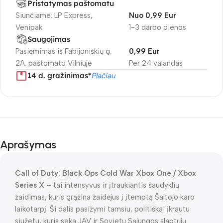
Pristatymas paštomatu
Siunčiame: LP Express,
Nuo 0,99 Eur
Venipak
1-3 darbo dienos
Saugojimas
Pasiėmimas iš Fabijoniškių g.
0,99 Eur
2A. paštomato Vilniuje
Per 24 valandas
14 d. gražinimas*
Plačiau
Aprašymas
Call of Duty: Black Ops Cold War Xbox One / Xbox
Series X
– tai intensyvus ir įtraukiantis šaudyklių
žaidimas, kuris grąžina žaidėjus į įtemptą Šaltojo karo
laikotarpį. Ši dalis pasižymi tamsiu, politiškai įkrautu
siužetu, kuris seka JAV ir Sovietų Sąjungos slaptųjų