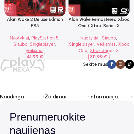
Alan Wake 2 Deluxe Edition
Alan Wake Remastered Xbox
PS5
One / Xbox Series X
Nuotykiai
,
PlayStation 5
,
Nuotykiai
,
Siaubo
,
Siaubo
,
Singleplayer
,
Singleplayer
,
Veiksmas
,
Xbox
Veiksmas
One
,
Xbox Series X
41,99
€
30,99
€
Sekite mus
Naudinga
Žaidimai
Informacija
Prenumeruokite
naujienas