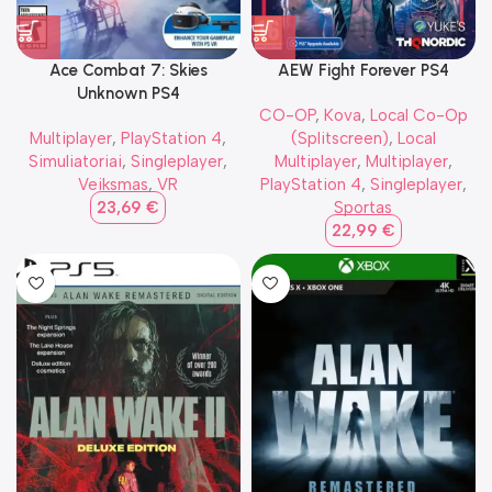
Ace Combat 7: Skies
AEW Fight Forever PS4
Unknown PS4
CO-OP
,
Kova
,
Local Co-Op
Multiplayer
,
PlayStation 4
,
(Splitscreen)
,
Local
Simuliatoriai
,
Singleplayer
,
Multiplayer
,
Multiplayer
,
Veiksmas
,
VR
PlayStation 4
,
Singleplayer
,
23,69
€
Sportas
22,99
€