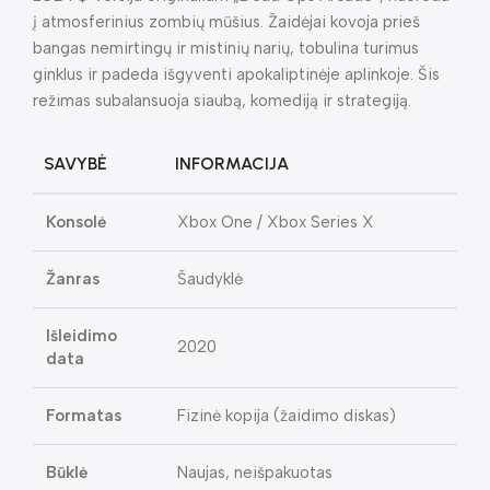
į atmosferinius zombių mūšius. Žaidėjai kovoja prieš
bangas nemirtingų ir mistinių narių, tobulina turimus
ginklus ir padeda išgyventi apokaliptinėje aplinkoje. Šis
režimas subalansuoja siaubą, komediją ir strategiją.
SAVYBĖ
INFORMACIJA
Konsolė
Xbox One / Xbox Series X
Žanras
Šaudyklė
Išleidimo
2020
data
Formatas
Fizinė kopija (žaidimo diskas)
Būklė
Naujas, neišpakuotas