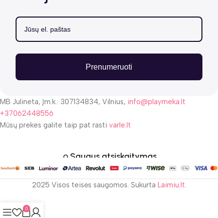
Prenumeruoti
MB Julineta, Įm.k.: 307134834, Vilnius,
info@playmeka.lt
+37062448556
Mūsų prekes galite taip pat rasti
varle.lt
Saugus atsiskaitymas
2025 Visos teisės saugomos. Sukurta
Laimiu.lt
.
0