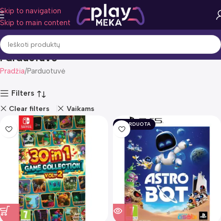
Skip to navigation
Skip to main content
Parduotuvė
Pradžia
Parduotuvė
Filters
Clear filters
Vaikams
IŠPARDUOTA