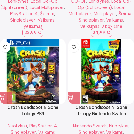
Lenktynės
,
Local Co-Op
CO-OP
,
Lenktynės
,
Local Co-
(Splitscreen)
,
Local Multiplayer
,
Op (Splitscreen)
,
Local
PlayStation 4
,
Šeimai
,
Multiplayer
,
Multiplayer
,
Šeimai
,
Singleplayer
,
Vaikams
,
Singleplayer
,
Vaikams
,
Veiksmas
Veiksmas
,
Xbox One
22,99
€
24,99
€
Crash Bandicoot N Sane
Crash Bandicoot N. Sane
Trilogy PS4
Trilogy Nintendo Switch
Nuotykiai
,
PlayStation 4
,
Nintendo Switch
,
Nuotykiai
,
Singleplayer
,
Vaikams
Singleplayer
,
Vaikams
,