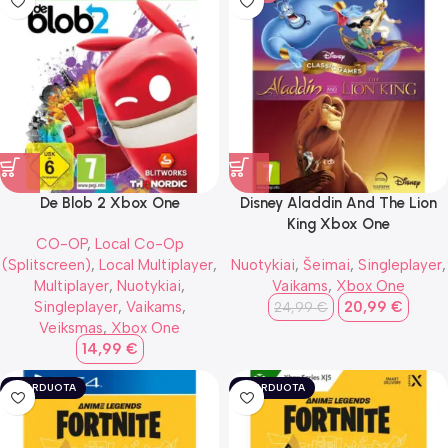
De Blob 2 Xbox One
Disney Aladdin And The Lion
King Xbox One
CO-OP
,
Local Co-Op
(Splitscreen)
,
Local Multiplayer
,
Nuotykiai
,
Šeimai
,
Singleplayer
,
Multiplayer
,
Nuotykiai
,
Vaikams
,
Xbox One
Singleplayer
,
Vaikams
,
20,99
€
24,99
€
Veiksmas
,
Xbox One
14,99
€
IŠPARDUOTA
IŠPARDUOTA