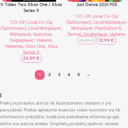
It Takes Two Xbox One / Xbox
Just Dance 2021 PS5
Series X
CO-OP
,
Local Co-Op
CO-OP
,
Local Co-Op
(Splitscreen)
,
Local Multiplayer
,
(Splitscreen)
,
Local Multiplayer
,
Multiplayer
,
PlayStation 5
,
Multiplayer
,
Nuotykiai
,
Šeimai
,
Singleplayer
,
Vaikams
Singleplayer
,
Vaikams
,
12,99
€
25,99
€
Veiksmas
,
Xbox One
,
Xbox
Series X
24,59
€
1
2
3
4
5
→
I
Prekių nuotraukos skirtos tik iliustraciniams tikslams ir yra
pavyzdinės. Prekės aprašyme esančios video nuorodos yra tik
informacinio pobūdžio, todėl jose pateikiama informacija gali
skirtis nuo pačios prekės. Originalių produktų spalvos, užrašai,