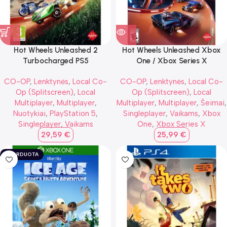
Hot Wheels Unleashed 2
Hot Wheels Unleashed Xbox
Turbocharged PS5
One / Xbox Series X
CO-OP
,
Lenktynės
,
Local Co-
CO-OP
,
Lenktynės
,
Local Co-
Op (Splitscreen)
,
Local
Op (Splitscreen)
,
Local
Multiplayer
,
Multiplayer
,
Multiplayer
,
Multiplayer
,
Šeimai
,
Nuotykiai
,
PlayStation 5
,
Singleplayer
,
Vaikams
,
Xbox
Singleplayer
,
Vaikams
One
,
Xbox Series X
29,59
€
25,99
€
IŠPARDUOTA