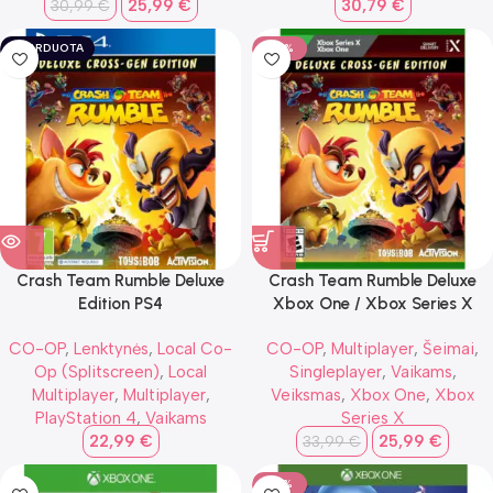
25,99
€
30,79
€
30,99
€
IŠPARDUOTA
-24%
Crash Team Rumble Deluxe
Crash Team Rumble Deluxe
Edition PS4
Xbox One / Xbox Series X
CO-OP
,
Lenktynės
,
Local Co-
CO-OP
,
Multiplayer
,
Šeimai
,
Op (Splitscreen)
,
Local
Singleplayer
,
Vaikams
,
Multiplayer
,
Multiplayer
,
Veiksmas
,
Xbox One
,
Xbox
PlayStation 4
,
Vaikams
Series X
22,99
€
25,99
€
33,99
€
-16%