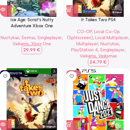
Ice Age: Scrat’s Nutty
It Takes Two PS4
Adventure Xbox One
CO-OP
,
Local Co-Op
Nuotykiai
,
Šeimai
,
Singleplayer
,
(Splitscreen)
,
Local Multiplayer
,
Vaikams
,
Xbox One
Multiplayer
,
Nuotykiai
,
29,99
€
PlayStation 4
,
Singleplayer
,
Vaikams
,
Veiksmas
24,79
€
IŠPARDUOTA
-50%