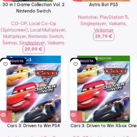
30 in 1 Game Collection Vol. 2
Astro Bot PS5
Nintendo Switch
Nuotykiai
,
PlayStation 5
,
CO-OP
,
Local Co-Op
Singleplayer
,
Vaikams
,
(Splitscreen)
,
Local Multiplayer
,
Veiksmas
Multiplayer
,
Nintendo Switch
,
39,79
€
Šeimai
,
Singleplayer
,
Vaikams
29,99
€
IŠPARDUOTA
IŠPARDUOTA
Cars 3: Driven to Win PS4
Cars 3: Driven to Win Xbox One