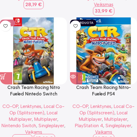
28,19
€
Veiksmas
33,99
€
-16%
IŠPARDUOTA
Crash Team Racing Nitro
Crash Team Racing Nitro-
Fueled Nintedo Switch
Fueled PS4
CO-OP
,
Lenktynės
,
Local Co-
CO-OP
,
Lenktynės
,
Local Co-
Op (Splitscreen)
,
Local
Op (Splitscreen)
,
Local
Multiplayer
,
Multiplayer
,
Multiplayer
,
Multiplayer
,
Nintendo Switch
,
Singleplayer
,
PlayStation 4
,
Singleplayer
,
Vaikams
Vaikams