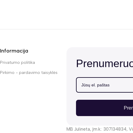
Informacija
Prenumeruok
Privatumo politika
Pirkimo - pardavimo taisyklės
Pre
MB Julineta, Įm.k.: 307134834, Vi