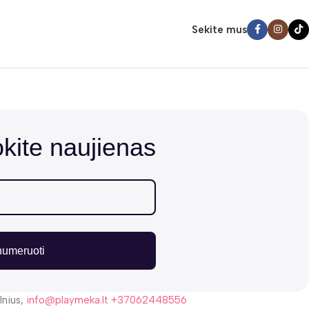
Sekite mus
ite naujienas
numeruoti
lnius,
info@playmeka.lt
+37062448556