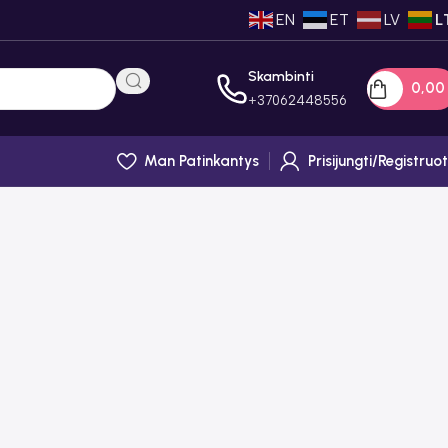
EN
ET
LV
L
Skambinti
0,0
+
37062448556
Man Patinkantys
Prisijungti/registruot